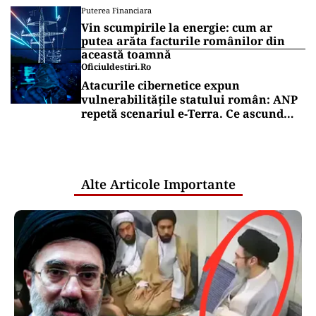
Puterea Financiara
Vin scumpirile la energie: cum ar
putea arăta facturile românilor din
această toamnă
Oficiuldestiri.ro
Atacurile cibernetice expun
vulnerabilitățile statului român: ANP
repetă scenariul e‑Terra. Ce ascund
comunicările oficiale și cine răspunde
pentru mentenanța IT a instituțiilor
publice
Alte Articole Importante