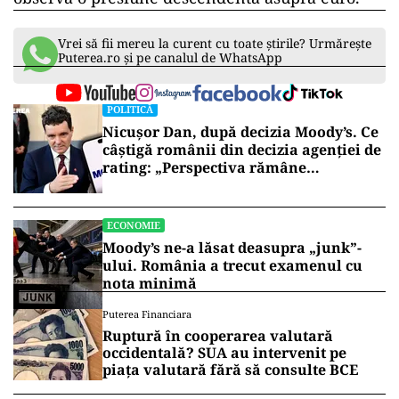
Vrei să fii mereu la curent cu toate știrile? Urmărește
Puterea.ro și pe canalul de WhatsApp
POLITICĂ
Nicușor Dan, după decizia Moody’s. Ce
câștigă românii din decizia agenției de
rating: „Perspectiva rămâne
rezervată”
ECONOMIE
Moody’s ne-a lăsat deasupra „junk”-
ului. România a trecut examenul cu
nota minimă
Puterea Financiara
Ruptură în cooperarea valutară
occidentală? SUA au intervenit pe
piața valutară fără să consulte BCE