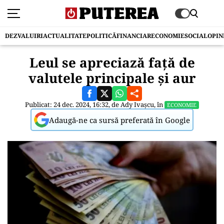
DEZVALUIRI
ACTUALITATE
POLITICĂ
FINANCIAR
ECONOMIE
SOCIAL
OPIN
Leul se apreciază faţă de
valutele principale şi aur
Publicat: 24 dec. 2024, 16:32, de
Ady Ivașcu
, în
ECONOMIE
Adaugă-ne ca sursă preferată în Google