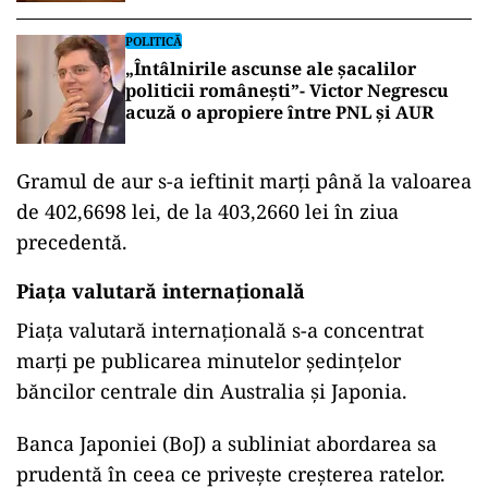
POLITICĂ
„Întâlnirile ascunse ale șacalilor
politicii românești”- Victor Negrescu
acuză o apropiere între PNL și AUR
Gramul de aur s-a ieftinit marţi până la valoarea
de 402,6698 lei, de la 403,2660 lei în ziua
precedentă.
Piaţa valutară internaţională
Piaţa valutară internaţională s-a concentrat
marţi pe publicarea minutelor şedinţelor
băncilor centrale din Australia şi Japonia.
Banca Japoniei (BoJ) a subliniat abordarea sa
prudentă în ceea ce privește creșterea ratelor.