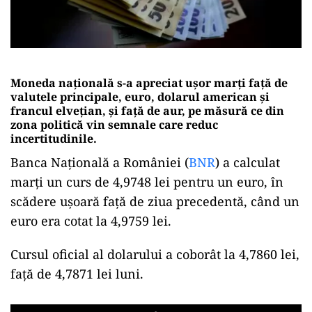
Moneda naţională s-a apreciat uşor marţi faţă de
valutele principale, euro, dolarul american şi
francul elveţian, şi faţă de aur, pe măsură ce din
zona politică vin semnale care reduc
incertitudinile.
Banca Naţională a României (
BNR
) a calculat
marţi un curs de 4,9748 lei pentru un euro, în
scădere uşoară faţă de ziua precedentă, când un
euro era cotat la 4,9759 lei.
Cursul oficial al dolarului a coborât la 4,7860 lei,
faţă de 4,7871 lei luni.