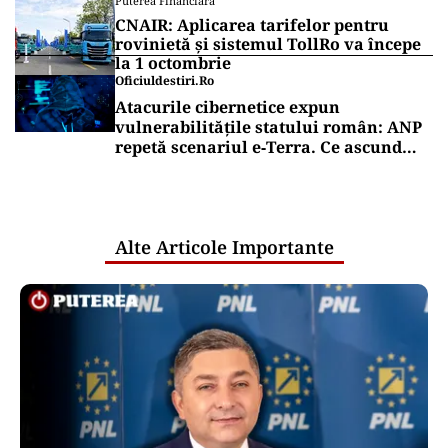
premier: „Mulțam fain, alții la rând!”
ACTUALITATE
A3, secțiunea Zimbor–Poarta
Sălajului, intră în recepție de luni. Ce
se mai lucrează în șantier
Puterea Financiara
Transgaz vrea să devină acționar la
dezvoltatorul unui terminal american
de gaze naturale lichefiate
Puterea Financiara
CNAIR: Aplicarea tarifelor pentru
rovinietă și sistemul TollRo va începe
la 1 octombrie
Oficiuldestiri.ro
Atacurile cibernetice expun
vulnerabilitățile statului român: ANP