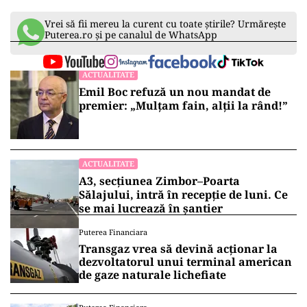
COVID legați de pat
MedLife a preluat 60% din Medica Sibiu. Mai
negociază 3-4 tranzacții în țară și două în
străinătate
Raritate la grădina zoologică din Sibiu. Doi
gemeni lemurieni s-au născut și cântăresc
mai puțin de 100 de grame
TRANSPORTURI
Autostrada Sibiu–Pitești avansează în
munți. Cristian Pistol, CNAIR: stadiul
fizic al Secțiunii 2 din A1 a urcat la
11,63%
Vrei să fii mereu la curent cu toate știrile? Urmărește
Puterea.ro și pe canalul de WhatsApp
ACTUALITATE
Emil Boc refuză un nou mandat de