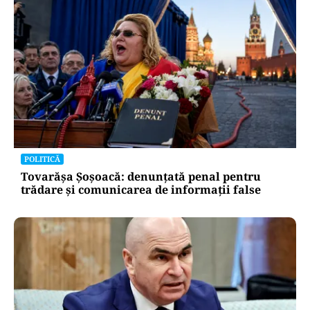
POLITICĂ
Un lider USR îl critică dur pe Ilie Bolojan: Un
liberal nu crește taxele