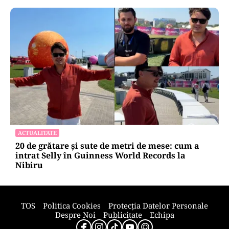
ACTUALITATE
Groapă de trei metri lângă Palatul Cotroceni. O
cântăreață a rămas cu mașina blocata în
mijlocul Capitalei: „Am căzut în groapa asta”