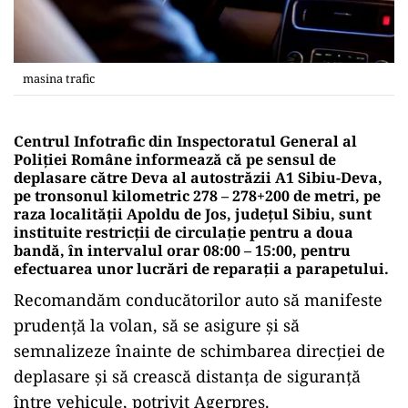
masina trafic
Centrul Infotrafic din Inspectoratul General al
Poliţiei Române informează că pe sensul de
deplasare către Deva al autostrăzii A1 Sibiu-Deva,
pe tronsonul kilometric 278 – 278+200 de metri, pe
raza localităţii Apoldu de Jos, judeţul Sibiu, sunt
instituite restricţii de circulaţie pentru a doua
bandă, în intervalul orar 08:00 – 15:00, pentru
efectuarea unor lucrări de reparaţii a parapetului.
Recomandăm conducătorilor auto să manifeste
prudenţă la volan, să se asigure şi să
semnalizeze înainte de schimbarea direcţiei de
deplasare şi să crească distanţa de siguranţă
între vehicule, potrivit Agerpres.