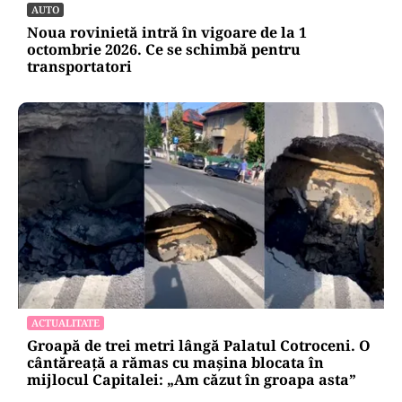
Bolojan acuză PSD și AUR. PNL vrea premier
tehnocrat: „Au lăsat România în faza finală de
absorbţie a PNRR”
AUTO
Noua rovinietă intră în vigoare de la 1
octombrie 2026. Ce se schimbă pentru
transportatori