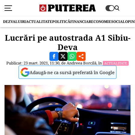
DEZVALUIRI
ACTUALITATE
POLITICĂ
FINANCIAR
ECONOMIE
SOCIAL
OPIN
Lucrări pe autostrada A1 Sibiu-
Deva
Publicat: 23 mart. 2021, 11:30, de
Andreea Borcilă
, în
ACTUALITATE
Adaugă-ne ca sursă preferată în Google