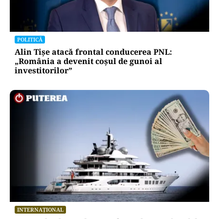
repetă scenariul e‑Terra. Ce ascund
comunicările oficiale și cine răspunde
pentru mentenanța IT a instituțiilor
publice
Alte Articole Importante
POLITICĂ
Alin Tișe atacă frontal conducerea PNL:
„România a devenit coșul de gunoi al