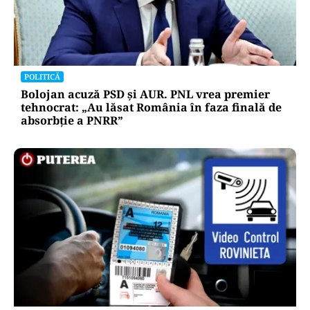
POLITICĂ
Tovarășa Șoșoacă: denunțată penal pentru
trădare și comunicarea de informații false
POLITICĂ