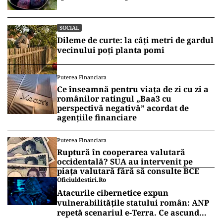
SOCIAL
Dileme de curte: la câți metri de gardul
vecinului poți planta pomi
Puterea Financiara
Ce înseamnă pentru viața de zi cu zi a
românilor ratingul „Baa3 cu
perspectivă negativă” acordat de
agențiile financiare
Puterea Financiara
Ruptură în cooperarea valutară
occidentală? SUA au intervenit pe
piața valutară fără să consulte BCE
Oficiuldestiri.ro
Atacurile cibernetice expun
vulnerabilitățile statului român: ANP
repetă scenariul e‑Terra. Ce ascund