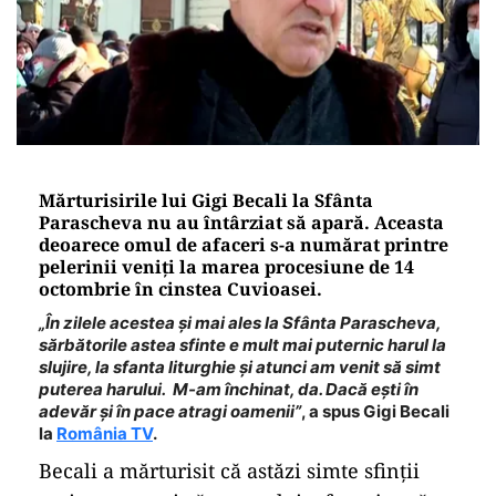
Mărturisirile lui Gigi Becali la Sfânta
Parascheva nu au întârziat să apară. Aceasta
deoarece omul de afaceri s-a numărat printre
pelerinii veniți la marea procesiune de 14
octombrie în cinstea Cuvioasei.
„În zilele acestea și mai ales la Sfânta Parascheva,
sărbătorile astea sfinte e mult mai puternic harul la
slujire, la sfanta liturghie și atunci am venit să simt
puterea harului. M-am închinat, da. Dacă ești în
adevăr și în pace atragi oamenii”
, a spus Gigi Becali
la
România TV
.
Becali a mărturisit că astăzi simte sfinţii