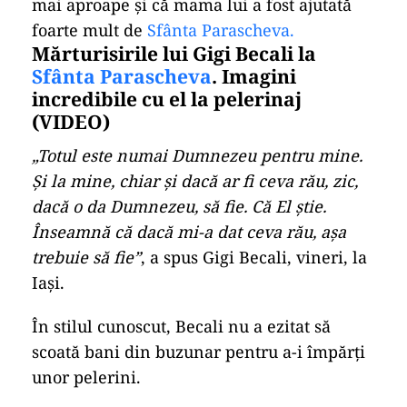
mai aproape şi că mama lui a fost ajutată
foarte mult de
Sfânta Parascheva.
Mărturisirile lui Gigi Becali la
Sfânta Parascheva
. Imagini
incredibile cu el la pelerinaj
(VIDEO)
„Totul este numai Dumnezeu pentru mine.
Şi la mine, chiar şi dacă ar fi ceva rău, zic,
dacă o da Dumnezeu, să fie. Că El ştie.
Înseamnă că dacă mi-a dat ceva rău, aşa
trebuie să fie”
, a spus Gigi Becali, vineri, la
Iaşi.
În stilul cunoscut, Becali nu a ezitat să
scoată bani din buzunar pentru a-i împărți
unor pelerini.