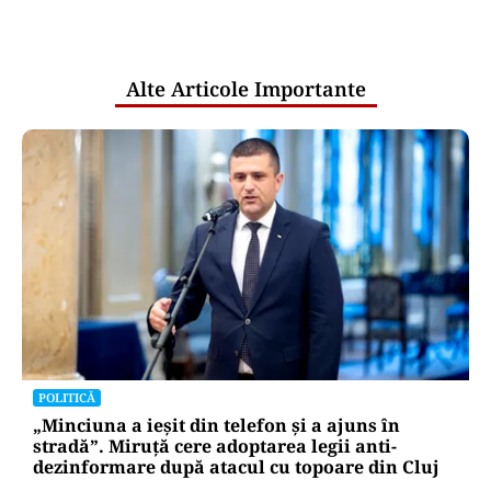
comunicările oficiale și cine răspunde
pentru mentenanța IT a instituțiilor
publice
Alte Articole Importante
POLITICĂ
„Minciuna a ieșit din telefon și a ajuns în
stradă”. Miruță cere adoptarea legii anti-
dezinformare după atacul cu topoare din Cluj