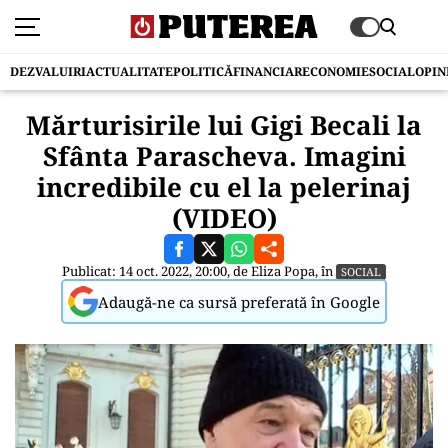
DEZVALUIRI
ACTUALITATE
POLITICĂ
FINANCIAR
ECONOMIE
SOCIAL
OPIN
Mărturisirile lui Gigi Becali la
Sfânta Parascheva. Imagini
incredibile cu el la pelerinaj
(VIDEO)
Publicat: 14 oct. 2022, 20:00, de
Eliza Popa
, în
SOCIAL
Adaugă-ne ca sursă preferată în Google