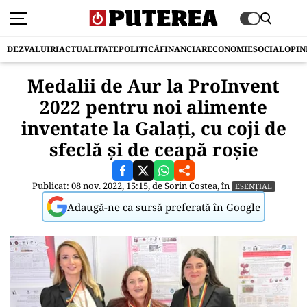
DEZVALUIRI
ACTUALITATE
POLITICĂ
FINANCIAR
ECONOMIE
SOCIAL
OPIN
Medalii de Aur la ProInvent
2022 pentru noi alimente
inventate la Galați, cu coji de
sfeclă și de ceapă roșie
Publicat: 08 nov. 2022, 15:15, de
Sorin Costea
, în
ESENȚIAL
Adaugă-ne ca sursă preferată în Google