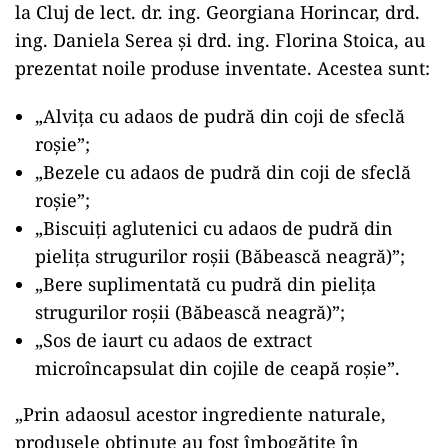
la Cluj de lect. dr. ing. Georgiana Horincar, drd.
ing. Daniela Serea și drd. ing. Florina Stoica, au
prezentat noile produse inventate. Acestea sunt:
„Alvița cu adaos de pudră din coji de sfeclă
roșie”;
„Bezele cu adaos de pudră din coji de sfeclă
roșie”;
„Biscuiți aglutenici cu adaos de pudră din
pielița strugurilor roșii (Băbească neagră)”;
„Bere suplimentată cu pudră din pielița
strugurilor roșii (Băbească neagră)”;
„Sos de iaurt cu adaos de extract
microîncapsulat din cojile de ceapă roșie”.
„Prin adaosul acestor ingrediente naturale,
produsele obținute au fost îmbogățite în