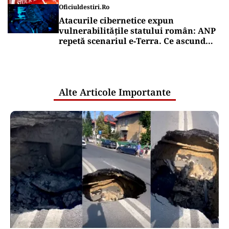
Oficiuldestiri.ro
Atacurile cibernetice expun
vulnerabilitățile statului român: ANP
repetă scenariul e‑Terra. Ce ascund
comunicările oficiale și cine răspunde
pentru mentenanța IT a instituțiilor
publice
Alte Articole Importante