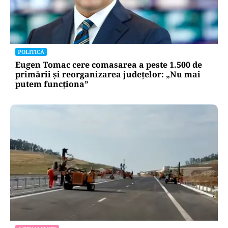
LIFESTYLE
Alina Pușcău, ajunge pe masa de operație:
„UCLA încearcă să-mi salveze viața”
POLITICĂ
Eugen Tomac cere comasarea a peste 1.500 de
primării și reorganizarea județelor: „Nu mai