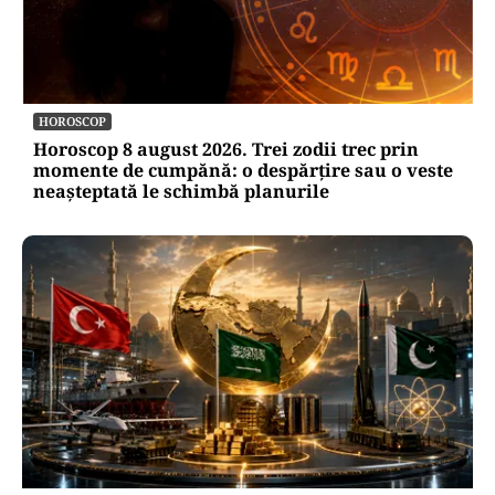
vulnerabilitățile statului român: ANP
repetă scenariul e‑Terra. Ce ascund
comunicările oficiale și cine răspunde
pentru mentenanța IT a instituțiilor
publice
Alte Articole Importante
HOROSCOP
Horoscop 8 august 2026. Trei zodii trec prin