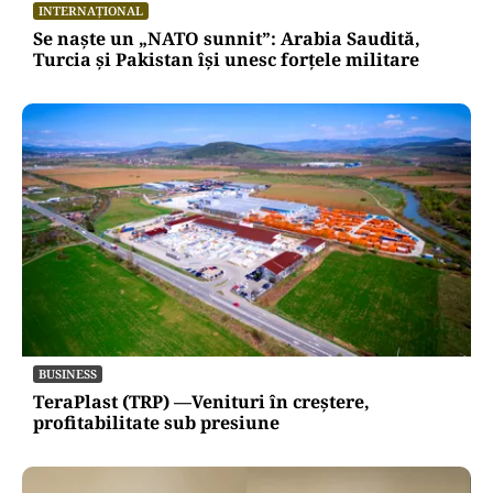
momente de cumpănă: o despărțire sau o veste
neașteptată le schimbă planurile
INTERNAȚIONAL
Se naște un „NATO sunnit”: Arabia Saudită,
Turcia și Pakistan își unesc forțele militare