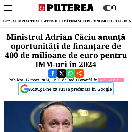
DEZVALUIRI
ACTUALITATE
POLITICĂ
FINANCIAR
ECONOMIE
SOCIAL
OPIN
Ministrul Adrian Câciu anunță
oportunități de finanțare de
400 de milioane de euro pentru
IMM-uri în 2024
Publicat: 17 mart. 2024, 11:50, de
Radu Caranfil
, în
ACTUALITATE
Adaugă-ne ca sursă preferată în Google