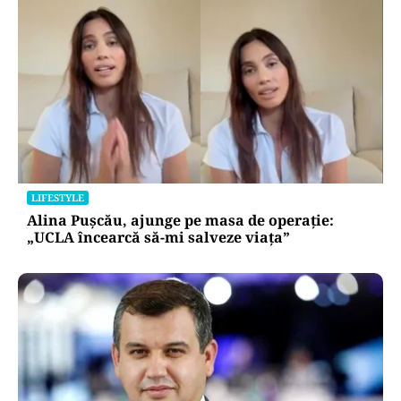
BUSINESS
TeraPlast (TRP) —Venituri în creștere,
profitabilitate sub presiune