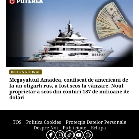
POLITICĂ
Alin Tișe atacă frontal conducerea PNL:
„România a devenit coșul de gunoi al
investitorilor”