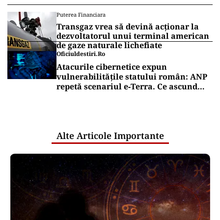
e-Terra revine săptămâna viitoare,
după aproape o lună de blocaj. Cum
vor fi reluate operațiunile
ACTUALITATE
Emil Boc refuză un nou mandat de
premier: „Mulțam fain, alții la rând!”
Puterea Financiara
România, țara UE cu cea mai redusă
alocare bugetară pe locuitor pentru
cercetare și dezvoltare, în 2025
Puterea Financiara
Transgaz vrea să devină acționar la
dezvoltatorul unui terminal american
de gaze naturale lichefiate
Oficiuldestiri.ro
Atacurile cibernetice expun