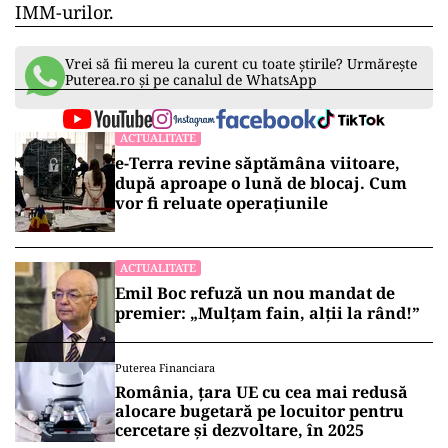
Efortul depus pentru
această inițiativă
reflectă
colaborarea între colegii din guvern,
evidențiind parteneriatul cu Ștefan Radu Oprea,
un efort care se preconizează că va aduce
rezultate pozitive, așa cum s-a întâmplat și în
trecut. Această mișcare reprezintă un pas
semnificativ în direcția stimulării
antreprenoriatului și a dezvoltării economice
durabile în România, oferind oportunități
crescute pentru inovare și creștere în rândul
IMM-urilor.
Vrei să fii mereu la curent cu toate știrile? Urmărește
Puterea.ro și pe canalul de WhatsApp
ACTUALITATE