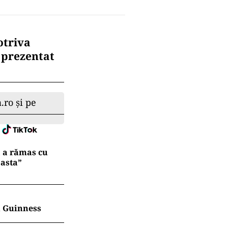
otriva
u prezentat
.ro și pe
ă a rămas cu
 asta”
în Guinness