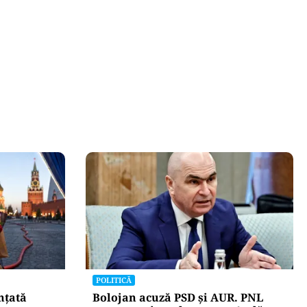
POLITICĂ
nțată
Bolojan acuză PSD și AUR. PNL