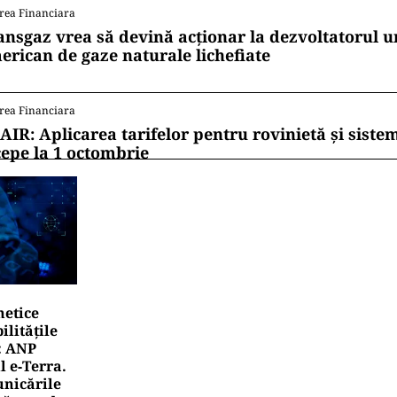
rea Financiara
ansgaz vrea să devină acționar la dezvoltatorul u
erican de gaze naturale lichefiate
rea Financiara
AIR: Aplicarea tarifelor pentru rovinietă și siste
cepe la 1 octombrie
netice
litățile
: ANP
l e‑Terra.
nicările