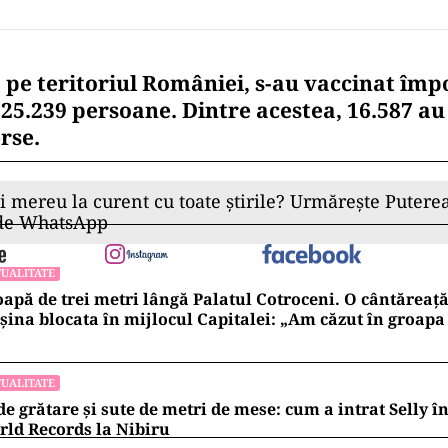
, pe teritoriul României, s-au vaccinat împ
725.239 persoane. Dintre acestea, 16.587 a
rse.
ii mereu la curent cu toate știrile? Urmărește Puterea
 de WhatsApp
UALITATE
apă de trei metri lângă Palatul Cotroceni. O cântăreaț
ina blocata în mijlocul Capitalei: „Am căzut în groapa
UALITATE
de grătare și sute de metri de mese: cum a intrat Selly 
ld Records la Nibiru