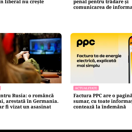
n liberal nu crește
penal pentru trădare și
comunicarea de informaț
ACTUALITATE
entru Rusia: o româncă
Factura PPC are o pagin
ni, arestată în Germania.
sumar, cu toate informaț
r fi vizat un asasinat
contează la îndemână