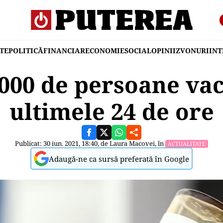
TE
POLITICĂ
FINANCIAR
ECONOMIE
SOCIAL
OPINII
ZVONURI
IN
.000 de persoane vac
ultimele 24 de ore
Publicat: 30 iun. 2021, 18:40, de
Laura Macovei
, în
ACTUALITATE
Adaugă-ne ca sursă preferată în Google