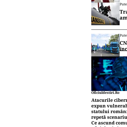
Pute
Tr
am
Pute
CN
în
Oficiuldestiri.ro
Atacurile ciber
expun vulnerabi
statului român
repetă scenariu
Ce ascund comu