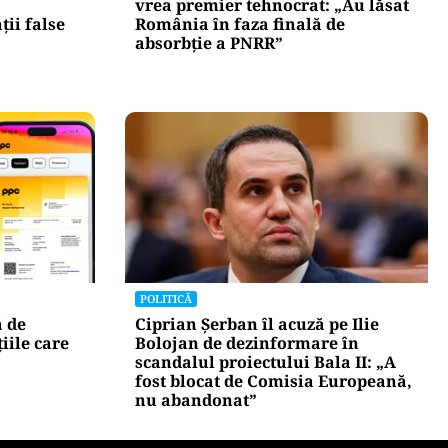
vrea premier tehnocrat: „Au lăsat
ii false
România în faza finală de
absorbţie a PNRR”
POLITICĂ
ă de
Ciprian Șerban îl acuză pe Ilie
iile care
Bolojan de dezinformare în
scandalul proiectului Bala II: „A
fost blocat de Comisia Europeană,
nu abandonat”