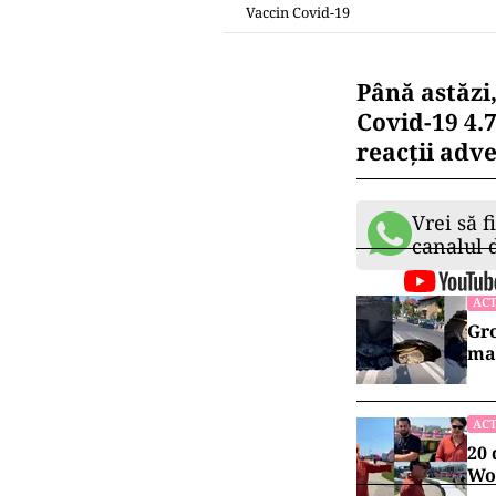
Vaccin Covid-19
Până astăzi
Covid-19 4.
reacții adve
Vrei să f
canalul
ACT
Gro
maș
ACT
20 
Wor