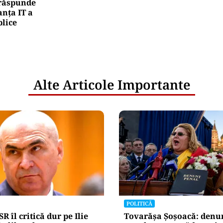
e răspunde
nța IT a
blice
Alte Articole Importante
POLITICĂ
R îl critică dur pe Ilie
Tovarășa Șoșoacă: denu