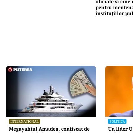
oficiale și cin
pentru mentena
instituțiilor pu
INTERNAȚIONAL
POLITICĂ
Megayahtul Amadea, confiscat de
Un lider US