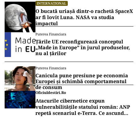
INTERNAȚIONAL
O bucată uriașă dintr-o rachetă SpaceX
ar fi lovit Luna. NASA va studia
impactul
Puterea Financiara
Țările UE reconfigurează conceptul
„Made in Europe” în jurul produselor,
nu al țărilor
Puterea Financiara
Canicula pune presiune pe economia
Europei și schimbă comportamentul
de consum
Oficiuldestiri.ro
Atacurile cibernetice expun
vulnerabilitățile statului român: ANP
repetă scenariul e‑Terra. Ce ascund
comunicările oficiale și cine răspunde
pentru mentenanța IT a instituțiilor
publice