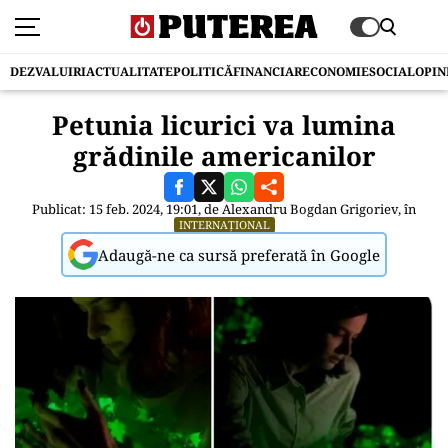
DEZVALUIRI
ACTUALITATE
POLITICĂ
FINANCIAR
ECONOMIE
SOCIAL
OPIN
Petunia licurici va lumina
grădinile americanilor
Publicat: 15 feb. 2024, 19:01, de
Alexandru Bogdan Grigoriev
, în
INTERNAȚIONAL
Adaugă-ne ca sursă preferată în Google