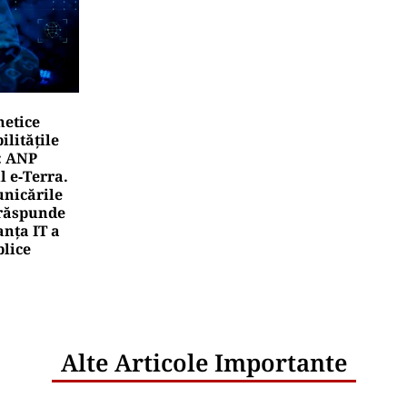
netice
litățile
: ANP
l e‑Terra.
nicările
e răspunde
nța IT a
blice
Alte Articole Importante