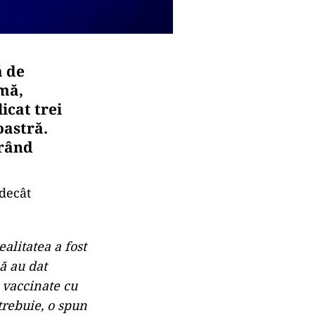
ă de
rmă,
icat trei
oastră.
urând
 decât
alitatea a fost
ă au dat
 vaccinate cu
trebuie, o spun