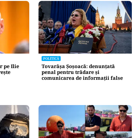
POLITICĂ
r pe Ilie
Tovarășa Șoșoacă: denunțată
rește
penal pentru trădare și
comunicarea de informații false