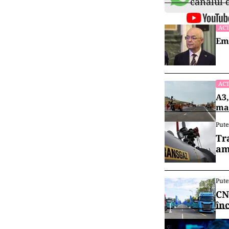
canalul
ACT
Emi
ACT
A3,
mai
Pute
Tr
am
Pute
CN
în