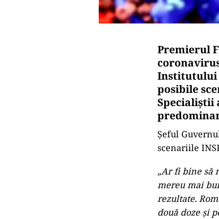
Premierul Fl
coronavirus
Institutului
posibile sc
Specialiști
predominant
Șeful Guvernul
scenariile INS
„Ar fi bine să 
mereu mai bună
rezultate. Rom
două doze și p