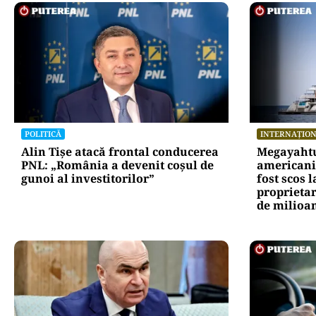
POLITICĂ
INTERNAȚIO
Alin Tișe atacă frontal conducerea
Megayahtu
PNL: „România a devenit coșul de
americani 
gunoi al investitorilor”
fost scos 
proprietar
de milioan