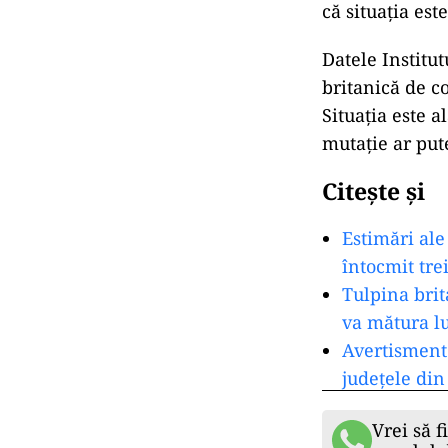
că situația est
Datele Institut
britanică de c
Situația este a
mutație ar put
Citește și
Estimări ale
întocmit tre
Tulpina brit
va mătura 
Avertisment:
județele di
Vrei să f