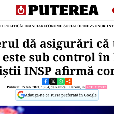
TE
POLITICĂ
FINANCIAR
ECONOMIE
SOCIAL
OPINII
ZVONURI
IN
rul dă asigurări că 
 este sub control î
iștii INSP afirmă co
Publicat: 25 feb. 2021, 13:04, de
Raluca I. Heroiu
, în
ACTUALITATE
Adaugă-ne ca sursă preferată în Google