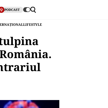
PODCAST
TERNAȚIONAL
LIFESTYLE
tulpina
n România.
ntrariul