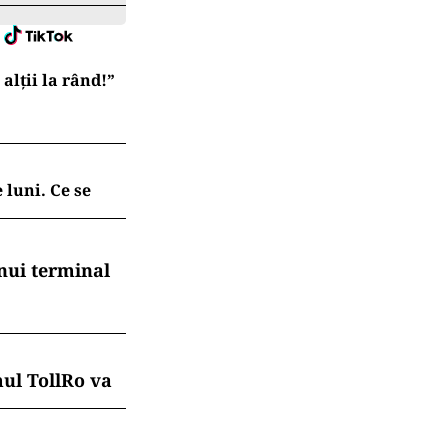
lții la rând!”
 luni. Ce se
nui terminal
mul TollRo va