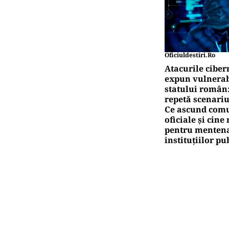
Oficiuldestiri.ro
Atacurile ciber
expun vulnerabi
statului român
repetă scenariu
Ce ascund comu
oficiale și cin
pentru mentena
instituțiilor pu