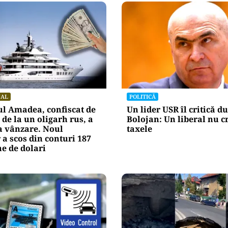
NAL
POLITICĂ
l Amadea, confiscat de
Un lider USR îl critică du
de la un oligarh rus, a
Bolojan: Un liberal nu c
la vânzare. Noul
taxele
 a scos din conturi 187
e de dolari