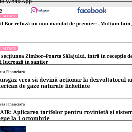
 de WhatsApp
UALITATE
l Boc refuză un nou mandat de premier: „Mulțam fain, a
UALITATE
 secțiunea Zimbor–Poarta Sălajului, intră în recepție de
 lucrează în șantier
rea Financiara
ansgaz vrea să devină acționar la dezvoltatorul u
erican de gaze naturale lichefiate
rea Financiara
AIR: Aplicarea tarifelor pentru rovinietă și siste
cepe la 1 octombrie