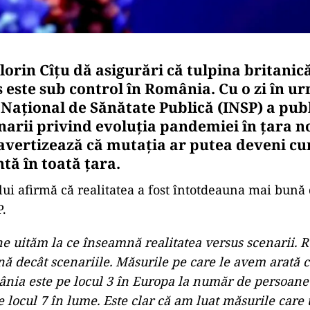
orin Cîțu dă asigurări că tulpina britanic
 este sub control în România. Cu o zi în u
 Național de Sănătate Publică (INSP) a publ
enarii privind evoluția pandemiei în țara n
i avertizează că mutația ar putea deveni c
ă în toată țara.
ui afirmă că realitatea a fost întotdeauna mai bună
P.
ne uităm la ce înseamnă realitatea versus scenarii. Re
 decât scenariile. Măsurile pe care le avem arată c
ânia este pe locul 3 în Europa la număr de persoane
e locul 7 în lume. Este clar că am luat măsurile care 