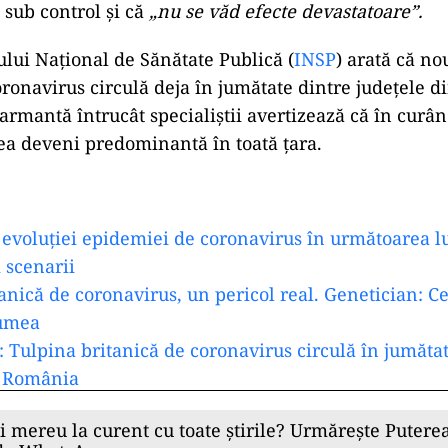
e sub control și că
„nu se văd efecte devastatoare”.
ului Național de Sănătate Publică (
INSP
) arată că no
oronavirus circulă deja în jumătate dintre județele 
larmantă întrucât specialiștii avertizează că în curâ
ea deveni predominantă în toată țara.
 evoluției epidemiei de coronavirus în următoarea l
i scenarii
anică de coronavirus, un pericol real. Genetician: C
lumea
 Tulpina britanică de coronavirus circulă în jumătat
n România
ii mereu la curent cu toate știrile? Urmărește Puterea