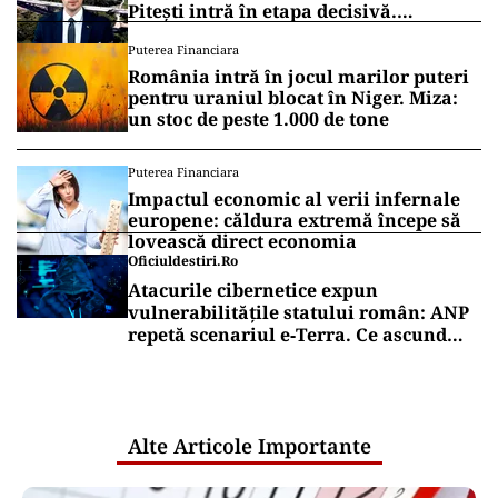
Pitești intră în etapa decisivă.
Secretarul de stat Horațiu Cosma
Puterea Financiara
anunță unde s-a ajuns cu lucrările
România intră în jocul marilor puteri
(VIDEO)
pentru uraniul blocat în Niger. Miza:
un stoc de peste 1.000 de tone
Puterea Financiara
Impactul economic al verii infernale
europene: căldura extremă începe să
lovească direct economia
Oficiuldestiri.ro
Atacurile cibernetice expun
vulnerabilitățile statului român: ANP
repetă scenariul e‑Terra. Ce ascund
comunicările oficiale și cine răspunde
pentru mentenanța IT a instituțiilor
publice
Alte Articole Importante