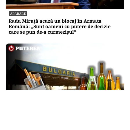
APĂRARE
Radu Miruță acuză un blocaj în Armata
Română: „Sunt oameni cu putere de decizie
care se pun de-a curmezișul”
LIFESTYLE
Reguli noi la vamă: Câte țigări și cât alcool mai
poți aduce din Bulgaria cu sacoșa