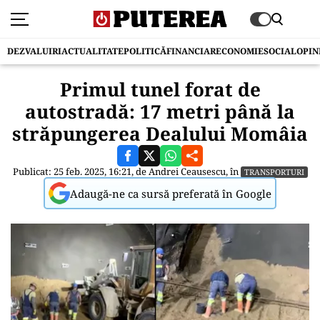
DEZVALUIRI
ACTUALITATE
POLITICĂ
FINANCIAR
ECONOMIE
SOCIAL
OPIN
Primul tunel forat de
autostradă: 17 metri până la
străpungerea Dealului Momâia
Publicat: 25 feb. 2025, 16:21, de
Andrei Ceausescu
, în
TRANSPORTURI
Adaugă-ne ca sursă preferată în Google