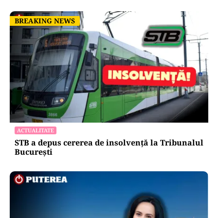
BREAKING NEWS
BREAKING NEWS
ACTUALITATE
STB a depus cererea de insolvență la Tribunalul
București