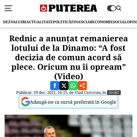
DEZVALUIRI
ACTUALITATE
POLITICĂ
FINANCIAR
ECONOMIE
SOCIAL
OPIN
Rednic a anunțat remanierea
lotului de la Dinamo: “A fost
decizia de comun acord să
plece. Oricum nu îi opream”
(Video)
Publicat: 19 dec. 2021, 16:15, de
Vlad Ciotoran
, în
SPORT
Adaugă-ne ca sursă preferată în Google