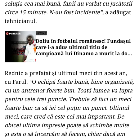
soluţia cea mai bună, fanii au vorbit cu jucătorii
circa 15 minute. N-au fost incidente”,
a adăugat
tehnicianul.
SPORT
Doliu în fotbalul românesc! Fundașul
care i-a adus ultimul titlu de
campioană lui Dinamo a murit la doar
45 de ani
Rednic a prefațat și ultimul meci din acest an,
cu Farul. “O
echipă foarte bună, bine organizată,
cu un antrenor foarte bun. Toată lumea va lupta
pentru cele trei puncte. Trebuie să faci un meci
foarte bun ca să iei cel puţin un punct. Ultimul
meci, care cred că este cel mai important. De
obicei ultima impresie poate să schimbe multe
şi asta o să încercăm să facem, chiar dacă am