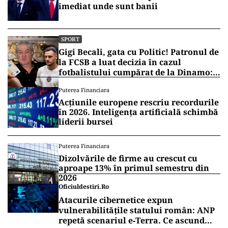
imediat unde sunt banii
SPORT
Gigi Becali, gata cu Politic! Patronul de
la FCSB a luat decizia în cazul
fotbalistului cumpărat de la Dinamo:
„Fac curățenie! Nu e de echipa asta”
Puterea Financiara
Acțiunile europene rescriu recordurile
în 2026. Inteligența artificială schimbă
liderii bursei
Puterea Financiara
Dizolvările de firme au crescut cu
aproape 13% în primul semestru din
2026
Oficiuldestiri.ro
Atacurile cibernetice expun
vulnerabilitățile statului român: ANP
repetă scenariul e‑Terra. Ce ascund