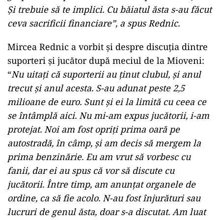
Şi trebuie să te implici. Cu băiatul ăsta s-au făcut
ceva sacrificii financiare”, a spus Rednic.
Mircea Rednic a vorbit şi despre discuţia dintre
suporteri şi jucător după meciul de la Mioveni:
“
Nu uitaţi că suporterii au ţinut clubul, şi anul
trecut şi anul acesta. S-au adunat peste 2,5
milioane de euro. Sunt şi ei la limită cu ceea ce
se întâmplă aici. Nu mi-am expus jucătorii, i-am
protejat. Noi am fost opriţi prima oară pe
autostradă, în câmp, şi am decis să mergem la
prima benzinărie. Eu am vrut să vorbesc cu
fanii, dar ei au spus că vor să discute cu
jucătorii. Între timp, am anunţat organele de
ordine, ca să fie acolo. N-au fost înjurături sau
lucruri de genul ăsta, doar s-a discutat. Am luat