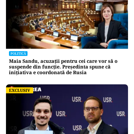
POLITICĂ
Maia Sandu, acuzații pentru cei care vor să o
suspende din funcție. Președinta spune că
inițiativa e coordonată de Rusia
EXCLUSIV
EXCLUSIV