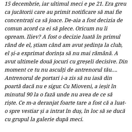
15 decembrie, iar ultimul meci e pe 21. Era greu
ca jucătorii care au primit notificare să mai fie
concentraţi ca să joace. De-aia a fost decizia de
comun acord ca ei să plece. Oricum nu îi
opream. Iliev? A fost o decizie luată în primul
rând de el, ştiam când am avut şedinţa la club,
el şi-a exprimat dorinţa să nu mai rămână. A
avut ultimele două jocuri cu greşeli decisive. Din
moment ce tu nu asculţi de antrenorul tău….
Antrenorul de portari i-a zis să nu iasă din
poartă dacă nu e sigur. Cu Mioveni, a ieşit în
minutul 90 la o fază unde nu avea de ce să
rişte. Ce m-a deranjat foarte tare a fost că a luat-
o spre vestiar şi a intrat în duş, în loc să se ducă
cu grupul la galerie după meci.