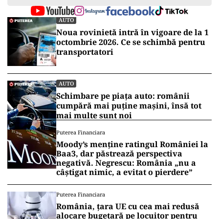
AUTO
Noua rovinietă intră în vigoare de la 1
octombrie 2026. Ce se schimbă pentru
transportatori
AUTO
Schimbare pe piața auto: românii
cumpără mai puține mașini, însă tot
mai multe sunt noi
Puterea Financiara
Moody’s menține ratingul României la
Baa3, dar păstrează perspectiva
negativă. Negrescu: România „nu a
câștigat nimic, a evitat o pierdere”
Puterea Financiara
România, țara UE cu cea mai redusă
alocare bugetară pe locuitor pentru