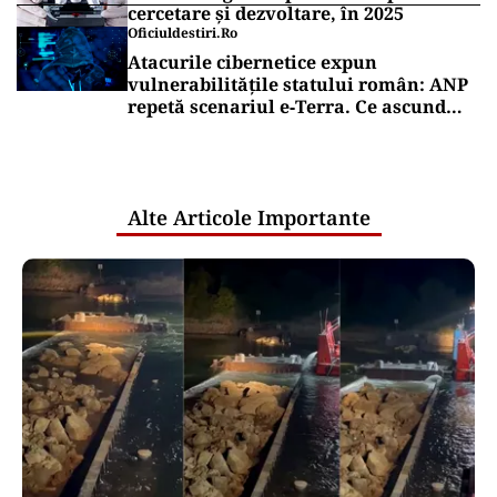
cercetare și dezvoltare, în 2025
Oficiuldestiri.ro
Atacurile cibernetice expun
vulnerabilitățile statului român: ANP
repetă scenariul e‑Terra. Ce ascund
comunicările oficiale și cine răspunde
pentru mentenanța IT a instituțiilor
publice
Alte Articole Importante