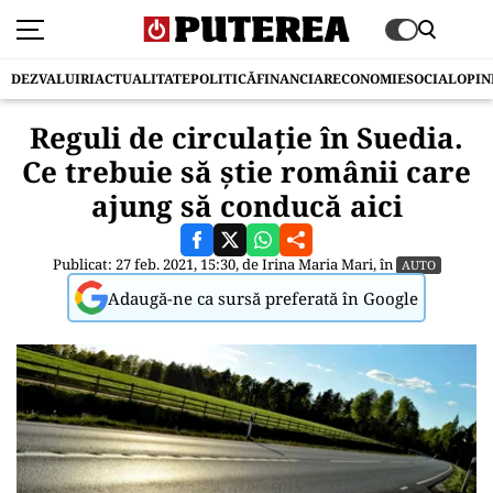
DEZVALUIRI
ACTUALITATE
POLITICĂ
FINANCIAR
ECONOMIE
SOCIAL
OPIN
Reguli de circulație în Suedia.
Ce trebuie să știe românii care
ajung să conducă aici
Publicat: 27 feb. 2021, 15:30, de
Irina Maria Mari
, în
AUTO
Adaugă-ne ca sursă preferată în Google