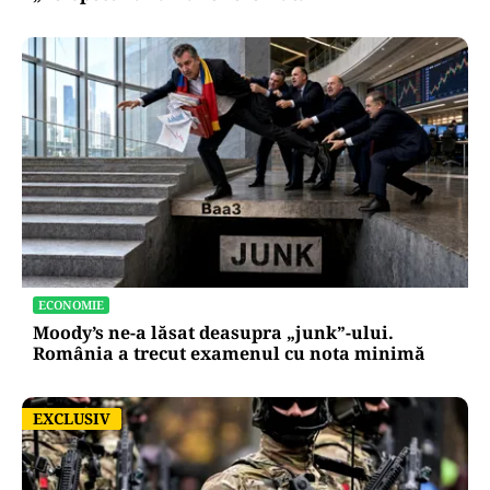
ECONOMIE
Moody’s ne-a lăsat deasupra „junk”-ului.
România a trecut examenul cu nota minimă
EXCLUSIV
EXCLUSIV