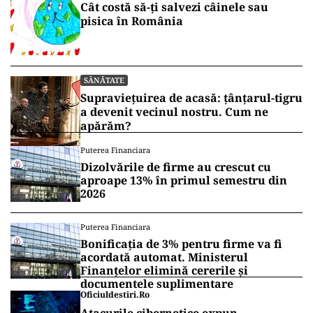
Cât costă să-ți salvezi câinele sau
pisica în România
SĂNĂTATE
Supraviețuirea de acasă: țânțarul-tigru
a devenit vecinul nostru. Cum ne
apărăm?
Puterea Financiara
Dizolvările de firme au crescut cu
aproape 13% în primul semestru din
2026
Puterea Financiara
Bonificația de 3% pentru firme va fi
acordată automat. Ministerul
Finanțelor elimină cererile și
documentele suplimentare
Oficiuldestiri.ro