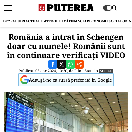
DEZVALUIRI
ACTUALITATE
POLITICĂ
FINANCIAR
ECONOMIE
SOCIAL
OPIN
România a intrat în Schengen
doar cu numele! Românii sunt
în continuare verificați VIDEO
Publicat: 03 apr. 2024, 10:20, de
Filon Stan
, în
SOCIAL
Adaugă-ne ca sursă preferată în Google