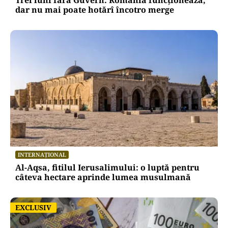
dar nu mai poate hotărî încotro merge
INTERNAȚIONAL
Al-Aqsa, fitilul Ierusalimului: o luptă pentru
câteva hectare aprinde lumea musulmană
EXCLUSIV
EXCLUSIV