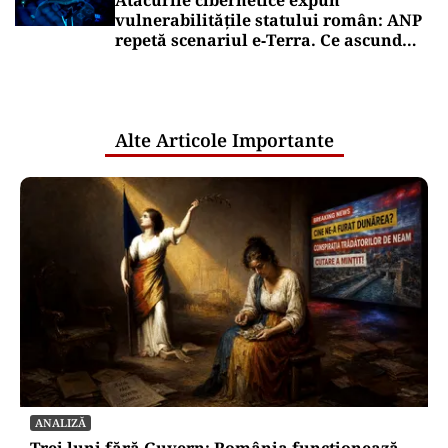
Atacurile cibernetice expun
vulnerabilitățile statului român: ANP
repetă scenariul e‑Terra. Ce ascund
comunicările oficiale și cine răspunde
pentru mentenanța IT a instituțiilor
publice
Alte Articole Importante
ANALIZĂ
Trei luni fără Guvern: România funcționează,