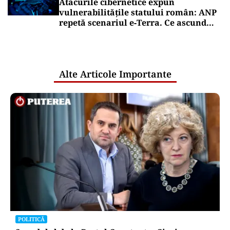
Atacurile cibernetice expun
vulnerabilitățile statului român: ANP
repetă scenariul e‑Terra. Ce ascund
comunicările oficiale și cine răspunde
pentru mentenanța IT a instituțiilor
publice
Alte Articole Importante
POLITICĂ