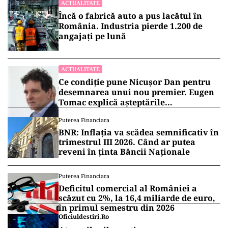
ACTUALITATE
Încă o fabrică auto a pus lacătul în
România. Industria pierde 1.200 de
angajați pe lună
ACTUALITATE
Ce condiție pune Nicușor Dan pentru
desemnarea unui nou premier. Eugen
Tomac explică așteptările
președintelui
Puterea Financiara
BNR: Inflația va scădea semnificativ în
trimestrul III 2026. Când ar putea
reveni în ținta Băncii Naționale
Puterea Financiara
Deficitul comercial al României a
scăzut cu 2%, la 16,4 miliarde de euro,
în primul semestru din 2026
Oficiuldestiri.ro