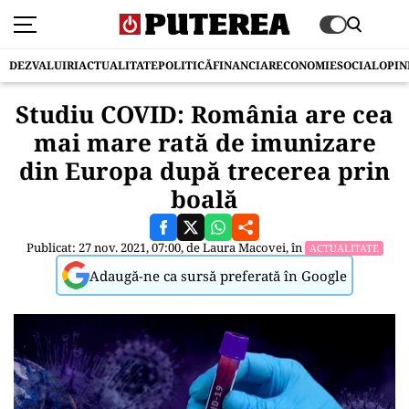
DEZVALUIRI
ACTUALITATE
POLITICĂ
FINANCIAR
ECONOMIE
SOCIAL
OPIN
Studiu COVID: România are cea
mai mare rată de imunizare
din Europa după trecerea prin
boală
Publicat: 27 nov. 2021, 07:00, de
Laura Macovei
, în
ACTUALITATE
Adaugă-ne ca sursă preferată în Google