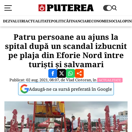
DEZVALUIRI
ACTUALITATE
POLITICĂ
FINANCIAR
ECONOMIE
SOCIAL
OPIN
Patru persoane au ajuns la
spital după un scandal izbucnit
pe plaja din Eforie Nord între
turiști și salvamari
Publicat: 02 aug. 2021, 08:07, de
Vlad Ciotoran
, în
ACTUALITATE
Adaugă-ne ca sursă preferată în Google