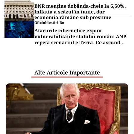
BNR menține dobânda-cheie la 6,50%.
Inflația a scăzut în iunie, dar
economia rămâne sub presiune
Oficiuldestiri.ro
Atacurile cibernetice expun
vulnerabilitățile statului român: ANP
repetă scenariul e‑Terra. Ce ascund
comunicările oficiale și cine răspunde
pentru mentenanța IT a instituțiilor
publice
Alte Articole Importante