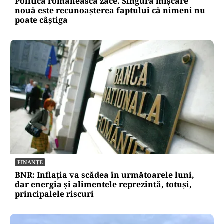
Politica românească zace. Singura mișcare
nouă este recunoașterea faptului că nimeni nu
poate câștiga
FINANȚE
BNR: Inflația va scădea în următoarele luni,
dar energia și alimentele reprezintă, totuși,
principalele riscuri