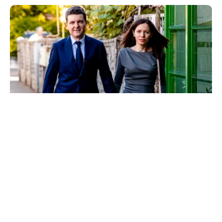
POLITICĂ
Nicușor Dan sesizează Curtea Constituțională
pe legea integrității, care o vizează pe Mirabela
Grădinaru
TOS
Politica Cookies
Protecția Datelor Personale
Despre Noi
Publicitate
Echipa