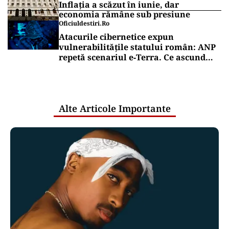
Inflația a scăzut în iunie, dar
economia rămâne sub presiune
Oficiuldestiri.ro
Atacurile cibernetice expun
vulnerabilitățile statului român: ANP
repetă scenariul e‑Terra. Ce ascund
comunicările oficiale și cine răspunde
pentru mentenanța IT a instituțiilor
publice
Alte Articole Importante