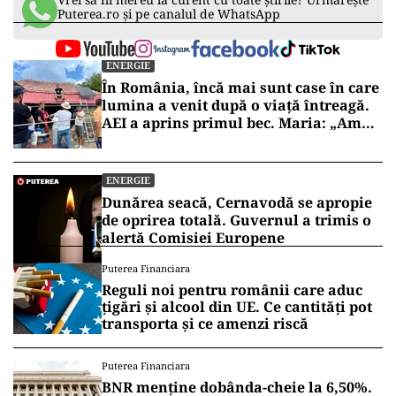
Puterea.ro și pe canalul de WhatsApp
ENERGIE
În România, încă mai sunt case în care
lumina a venit după o viață întreagă.
AEI a aprins primul bec. Maria: „Am
trăit la lumina lămpii”
ENERGIE
Dunărea seacă, Cernavodă se apropie
de oprirea totală. Guvernul a trimis o
alertă Comisiei Europene
Puterea Financiara
Reguli noi pentru românii care aduc
țigări și alcool din UE. Ce cantități pot
transporta și ce amenzi riscă
Puterea Financiara
BNR menține dobânda-cheie la 6,50%.