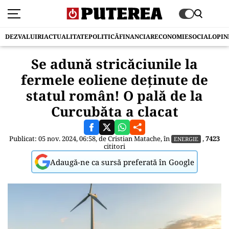
DEZVALUIRI
ACTUALITATE
POLITICĂ
FINANCIAR
ECONOMIE
SOCIAL
OPIN
Se adună stricăciunile la
fermele eoliene deținute de
statul român! O pală de la
Curcubăta a clacat
Publicat: 05 nov. 2024, 06:58, de
Cristian Matache
, în
,
7423
ENERGIE
cititori
Adaugă-ne ca sursă preferată în Google