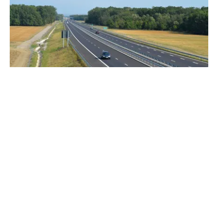
TRANSPORTURI
CNAIR deschide circulația pe un nou tronson al
Autostrăzii A3 Transilvania. Când va fi dat în
trafic lotul Zimbor – Poarta Sălajului
TOS
Politica Cookies
Protecția Datelor Personale
Despre Noi
Publicitate
Echipa
© 2026, toate drepturile rezervate puterea.ro