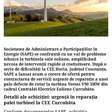
Societatea de Administrare a Participațiilor în
Energie (SAPE) se confruntă cu un val de probleme
tehnice la turbinele sale eoliene, amplificând
nevoia de intervenții rapide și costisitoare. După o
serie de dificultăți la CEE Horia, județul Constanța,
SAPE a lansat acum o cerere de ofertă pentru
contractarea de servicii urgente de reparație a unei
pale defecte de rotor la turbina Vestas V90 3MW din
cadrul Centralei Electrice Eoliene Curcubăta.
Detalii ale achiziției: urgență în reparația
palei turbinei la CEE Curcubăta
Conform documentelor SAPE, achiziția