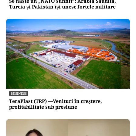
Se naște un „NATO sunnit”: Arabia Saudită,
Turcia și Pakistan își unesc forțele militare
BUSINESS
TeraPlast (TRP) —Venituri în creștere,
profitabilitate sub presiune