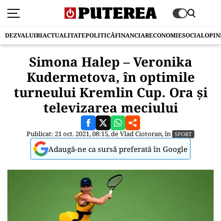
DEZVALUIRI
ACTUALITATE
POLITICĂ
FINANCIAR
ECONOMIE
SOCIAL
OPIN
Simona Halep – Veronika
Kudermetova, în optimile
turneului Kremlin Cup. Ora și
televizarea meciului
Publicat: 21 oct. 2021, 08:15, de
Vlad Ciotoran
, în
SPORT
Adaugă-ne ca sursă preferată în Google