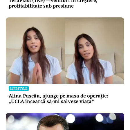
TeraPlast (TRP) —Venituri în creștere,
profitabilitate sub presiune
LIFESTYLE
Alina Pușcău, ajunge pe masa de operație:
„UCLA încearcă să-mi salveze viața”