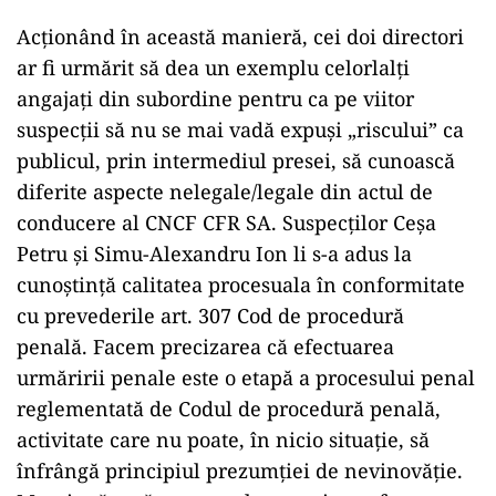
Acționând în această manieră, cei doi directori
ar fi urmărit să dea un exemplu celorlalți
angajați din subordine pentru ca pe viitor
suspecții să nu se mai vadă expuși „riscului” ca
publicul, prin intermediul presei, să cunoască
diferite aspecte nelegale/legale din actul de
conducere al CNCF CFR SA. Suspecților Ceșa
Petru și Simu-Alexandru Ion li s-a adus la
cunoștință calitatea procesuala în conformitate
cu prevederile art. 307 Cod de procedură
penală. Facem precizarea că efectuarea
urmăririi penale este o etapă a procesului penal
reglementată de Codul de procedură penală,
activitate care nu poate, în nicio situație, să
înfrângă principiul prezumției de nevinovăție.