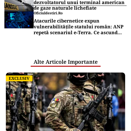
dezvoltatorul unui terminal american
de gaze naturale lichefiate
Oficiuldestiri.ro
Atacurile cibernetice expun
vulnerabilitățile statului român: ANP
repetă scenariul e‑Terra. Ce ascund
comunicările oficiale și cine răspunde
pentru mentenanța IT a instituțiilor
publice
Alte Articole Importante
EXCLUSIV
EXCLUSIV