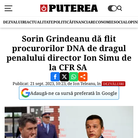
DEZVALUIRI
ACTUALITATE
POLITICĂ
FINANCIAR
ECONOMIE
SOCIAL
OPIN
Sorin Grindeanu dă flit
procurorilor DNA de dragul
penalului director Ion Simu de
la CFR SA
Publicat: 21 sept. 2023, 10:23, de
Ion Teleanu
, în
DEZVĂLUIRI
Adaugă-ne ca sursă preferată în Google