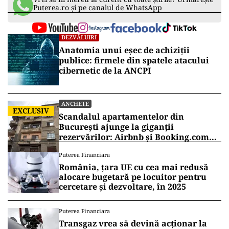
Puterea.ro și pe canalul de WhatsApp
DEZVĂLUIRI
Anatomia unui eșec de achiziții
publice: firmele din spatele atacului
cibernetic de la ANCPI
ANCHETE
EXCLUSIV
Scandalul apartamentelor din
București ajunge la giganții
rezervărilor: Airbnb și Booking.com
anunță măsuri și cer respectarea legii
Puterea Financiara
România, țara UE cu cea mai redusă
alocare bugetară pe locuitor pentru
cercetare și dezvoltare, în 2025
Puterea Financiara
Transgaz vrea să devină acționar la