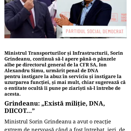
Ministrul Transporturilor și Infrastructurii, Sorin
Grindeanu, continuă să-l apere până-n pânzele
albe pe directorul general de la CFR SA, Ion
Alexandru Simu, urmărit penal de DNA
pentru instigare la abuz în serviciu și instigare la
uzurparea funcției, și mai mult, chiar sugerează că
o entitate ocultă îi pune pe ziariști să-l întrebe de
acesta.
Grindeanu: „Există miliție, DNA,
DIICOT…”
Ministrul Sorin Grindeanu a avut o reacție
extrem de nervoasă când a fost întrebat, ieri, de