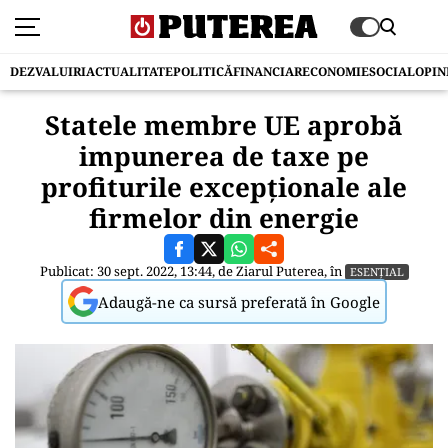
DEZVALUIRI
ACTUALITATE
POLITICĂ
FINANCIAR
ECONOMIE
SOCIAL
OPIN
Statele membre UE aprobă
impunerea de taxe pe
profiturile excepţionale ale
firmelor din energie
Publicat: 30 sept. 2022, 13:44, de
Ziarul Puterea
, în
ESENȚIAL
Adaugă-ne ca sursă preferată în Google