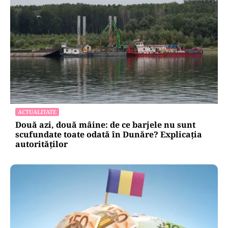
ACTUALITATE
Două azi, două mâine: de ce barjele nu sunt
scufundate toate odată în Dunăre? Explicația
autorităților