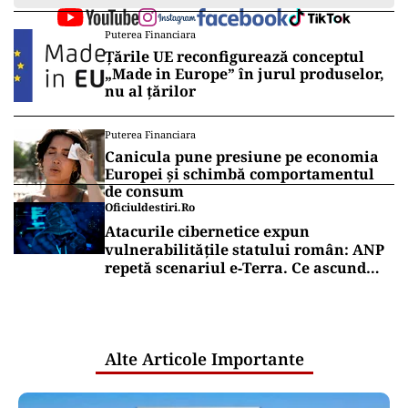
Puterea Financiara
Țările UE reconfigurează conceptul
„Made in Europe” în jurul produselor,
nu al țărilor
Puterea Financiara
Canicula pune presiune pe economia
Europei și schimbă comportamentul
de consum
Oficiuldestiri.ro
Atacurile cibernetice expun
vulnerabilitățile statului român: ANP
repetă scenariul e‑Terra. Ce ascund
comunicările oficiale și cine răspunde
pentru mentenanța IT a instituțiilor
publice
Alte Articole Importante