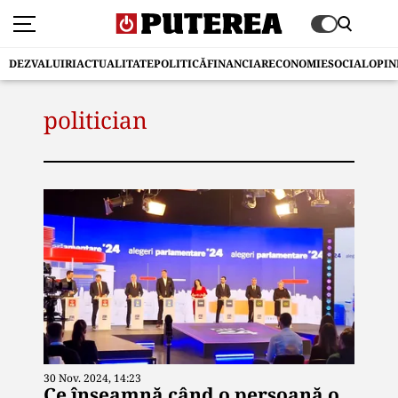
DEZVALUIRI
ACTUALITATE
POLITICĂ
FINANCIAR
ECONOMIE
SOCIAL
OPIN
politician
30 Nov. 2024, 14:23
Ce înseamnă când o persoană o