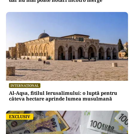
dar nu mai poate hotărî încotro merge
INTERNAȚIONAL
Al-Aqsa, fitilul Ierusalimului: o luptă pentru
câteva hectare aprinde lumea musulmană
EXCLUSIV
EXCLUSIV