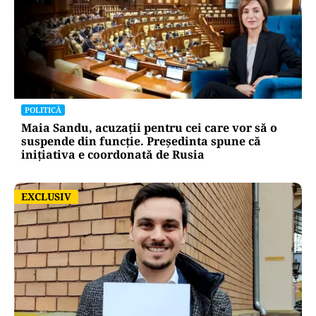
POLITICĂ
Maia Sandu, acuzații pentru cei care vor să o
suspende din funcție. Președinta spune că
inițiativa e coordonată de Rusia
EXCLUSIV
EXCLUSIV