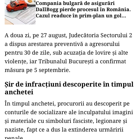
Compania bulgară de asigurări
DallBogg pierde procesul în România.
Cazul readuce în prim-plan un gol
legislativ
A doua zi, pe 27 august, Judecătoria Sectorului 2
a dispus arestarea preventivă a agresorului
pentru 30 de zile, sub acuzația de lovire și alte
violențe, iar Tribunalul București a confirmat
măsura pe 5 septembrie.
Şir de infracţiuni descoperite în timpul
anchetei
În timpul anchetei, procurorii au descoperit pe
conturile de socializare ale inculpatului imagini
și materiale cu simboluri fasciste, legionare și
naziste, fapt ce a dus la extinderea urmăririi
penale.