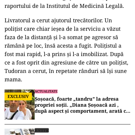
raportului de la Institutul de Medicină Legală.
Livratorul a cerut ajutorul trecătorilor. Un
polițist care chiar ieșea de la serviciu a văzut
faza de la distanță și l-a somat pe agresor să
rămână pe loc, însă acesta a fugit. Polițistul a
fost mai rapid, l-a prins și l-a imobilizat. După
ce a fost oprit din agresiune de către un poliţist,
Tudoran a cerut, în repetate rânduri să îşi sune
mama.
ACTUALITATE
EXCLUSIV
Șoșoacă, foarte „tandru” la adresa
propriei soții. „Diana Șoșoacă azi ,
după aspect și comportament, arată ca
o matronă de bordel!”
JUSTITIE