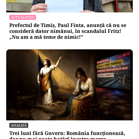
ACTUALITATE
Prefectul de Timiș, Paul Finta, anunță că nu se
consideră dator nimănui, în scandalul Fritz!
„Nu am a mă teme de nimic!”
ANALIZĂ
Trei luni fără Guvern: România funcționează,