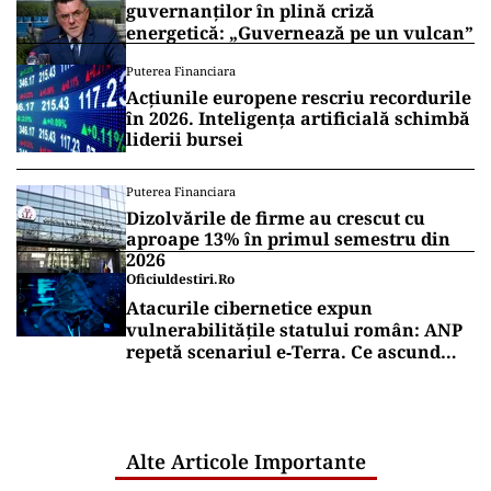
guvernanților în plină criză
energetică: „Guvernează pe un vulcan”
Puterea Financiara
Acțiunile europene rescriu recordurile
în 2026. Inteligența artificială schimbă
liderii bursei
Puterea Financiara
Dizolvările de firme au crescut cu
aproape 13% în primul semestru din
2026
Oficiuldestiri.ro
Atacurile cibernetice expun
vulnerabilitățile statului român: ANP
repetă scenariul e‑Terra. Ce ascund
comunicările oficiale și cine răspunde
pentru mentenanța IT a instituțiilor
publice
Alte Articole Importante