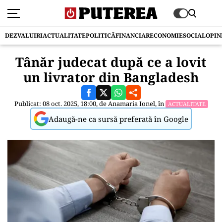
DEZVALUIRI
ACTUALITATE
POLITICĂ
FINANCIAR
ECONOMIE
SOCIAL
OPIN
Tânăr judecat după ce a lovit
un livrator din Bangladesh
Publicat: 08 oct. 2025, 18:00, de
Anamaria Ionel
, în
ACTUALITATE
Adaugă-ne ca sursă preferată în Google