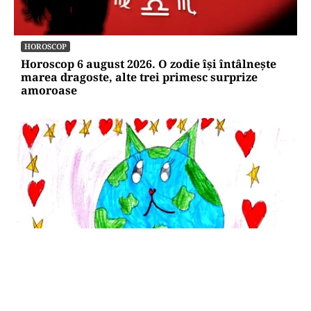
HOROSCOP
Horoscop 6 august 2026. O zodie își întâlnește
marea dragoste, alte trei primesc surprize
amoroase
SĂNĂTATE
Cât costă să-ți salvezi câinele sau pisica în