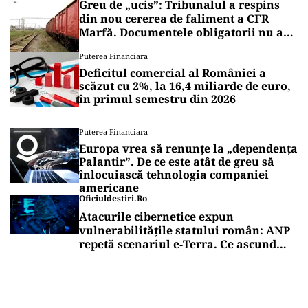
Greu de „ucis”: Tribunalul a respins
din nou cererea de faliment a CFR
Marfă. Documentele obligatorii nu au
fost depuse
Puterea Financiara
Deficitul comercial al României a
scăzut cu 2%, la 16,4 miliarde de euro,
în primul semestru din 2026
Puterea Financiara
Europa vrea să renunțe la „dependența
Palantir”. De ce este atât de greu să
înlocuiască tehnologia companiei
americane
Oficiuldestiri.ro
Atacurile cibernetice expun
vulnerabilitățile statului român: ANP
repetă scenariul e‑Terra. Ce ascund
comunicările oficiale și cine răspunde
pentru mentenanța IT a instituțiilor
publice