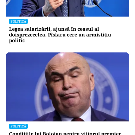
POLITICĂ
Legea salarizării, ajunsă în ceasul al
doisprezecelea. Pîslaru cere un armistițiu
politic
POLITICĂ
Condițiile lui Bolojan pentru viitorul premier.