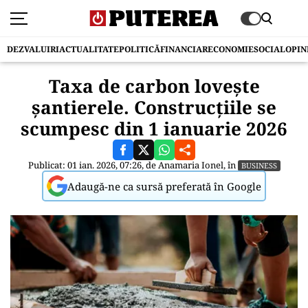
DEZVALUIRI
ACTUALITATE
POLITICĂ
FINANCIAR
ECONOMIE
SOCIAL
OPIN
Taxa de carbon lovește
șantierele. Construcțiile se
scumpesc din 1 ianuarie 2026
Publicat: 01 ian. 2026, 07:26, de
Anamaria Ionel
, în
BUSINESS
Adaugă-ne ca sursă preferată în Google