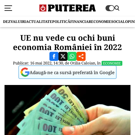
DEZVALUIRI
ACTUALITATE
POLITICĂ
FINANCIAR
ECONOMIE
SOCIAL
OPIN
UE nu vede cu ochi buni
economia României în 2022
Publicat: 16 mai 2022, 14:30, de
Otilia Caloian
, în
ECONOMIE
Adaugă-ne ca sursă preferată în Google