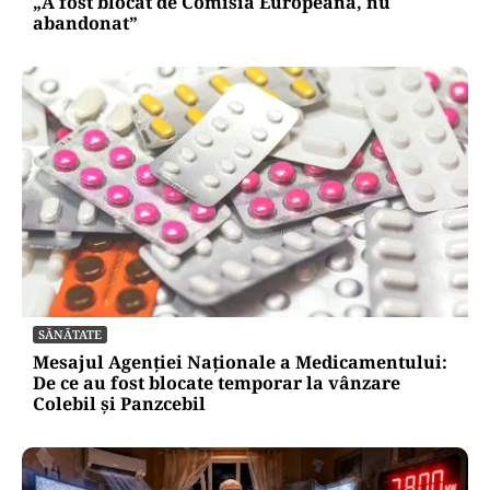
„A fost blocat de Comisia Europeană, nu
abandonat”
SĂNĂTATE
Mesajul Agenției Naționale a Medicamentului:
De ce au fost blocate temporar la vânzare
Colebil și Panzcebil