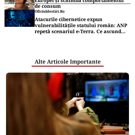
Europei și schimbă comportamentul
de consum
Oficiuldestiri.ro
Atacurile cibernetice expun
vulnerabilitățile statului român: ANP
repetă scenariul e‑Terra. Ce ascund
comunicările oficiale și cine răspunde
pentru mentenanța IT a instituțiilor
publice
Alte Articole Importante