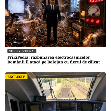
NECONVENTIONAL
FrikiPedia: răzbunarea electrocasnicelor.
Românii îl atacă pe Bolojan cu fierul de călcat
EXCLUSIV
EXCLUSIV