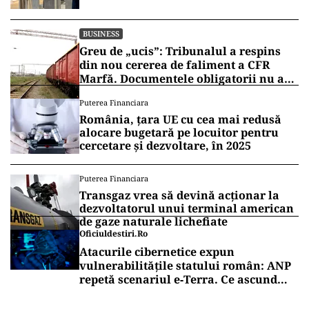
BUSINESS
Greu de „ucis”: Tribunalul a respins
din nou cererea de faliment a CFR
Marfă. Documentele obligatorii nu au
fost depuse
Puterea Financiara
România, țara UE cu cea mai redusă
alocare bugetară pe locuitor pentru
cercetare și dezvoltare, în 2025
Puterea Financiara
Transgaz vrea să devină acționar la
dezvoltatorul unui terminal american
de gaze naturale lichefiate
Oficiuldestiri.ro
Atacurile cibernetice expun
vulnerabilitățile statului român: ANP
repetă scenariul e‑Terra. Ce ascund
comunicările oficiale și cine răspunde
pentru mentenanța IT a instituțiilor