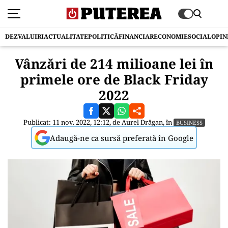
DEZVALUIRI
ACTUALITATE
POLITICĂ
FINANCIAR
ECONOMIE
SOCIAL
OPIN
Vânzări de 214 milioane lei în
primele ore de Black Friday
2022
Publicat: 11 nov. 2022, 12:12, de
Aurel Drăgan
, în
BUSINESS
Adaugă-ne ca sursă preferată în Google