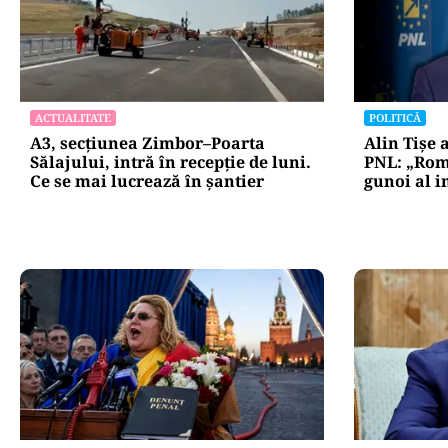
ACTUALITATE
POLITICĂ
A3, secțiunea Zimbor–Poarta
Alin Tișe 
Sălajului, intră în recepție de luni.
PNL: „Rom
Ce se mai lucrează în șantier
gunoi al i