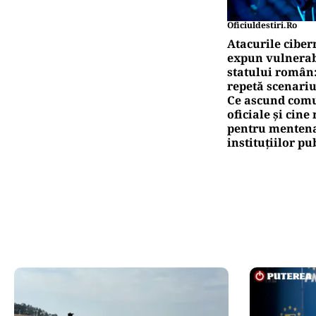
Oficiuldestiri.ro
Atacurile ciber
expun vulnerabi
statului român
repetă scenariu
Ce ascund comu
oficiale și cin
pentru mentena
instituțiilor pu