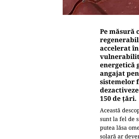
Pe măsură c
regenerabilă
accelerat în
vulnerabili
energetică 
angajat pen
sistemelor f
dezactiveze
150 de țări.
Această descop
sunt la fel de
putea lăsa omen
solară ar dev