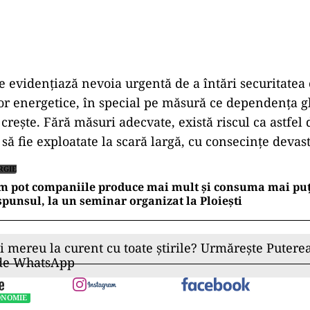
ie evidențiază nevoia urgentă de a întări securitatea
lor energetice, în special pe măsură ce dependența g
crește. Fără măsuri adecvate, există riscul ca astfel 
 să fie exploatate la scară largă, cu consecințe devas
RGIE
m pot companiile produce mai mult și consuma mai puț
punsul, la un seminar organizat la Ploiești
ii mereu la curent cu toate știrile? Urmărește Puterea
 de WhatsApp
ONOMIE