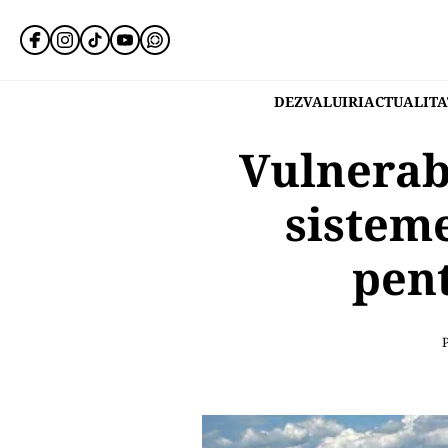
DEZVALUIRI
ACTUALITA
Vulnerab
sisteme
pent
P