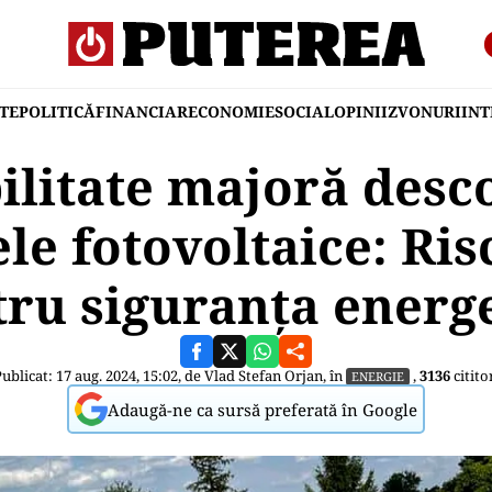
TE
POLITICĂ
FINANCIAR
ECONOMIE
SOCIAL
OPINII
ZVONURI
IN
ilitate majoră desco
le fotovoltaice: Ris
ru siguranța energ
ublicat: 17 aug. 2024, 15:02, de
Vlad Stefan Orjan
, în
,
3136
citito
ENERGIE
Adaugă-ne ca sursă preferată în Google