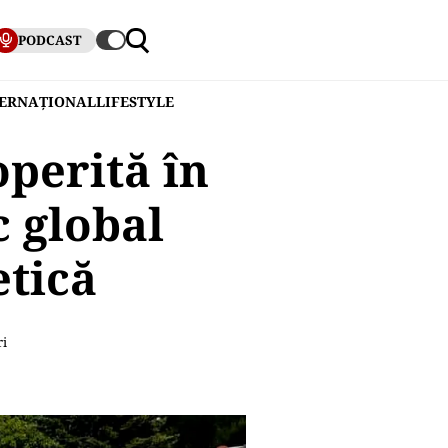
PODCAST
TERNAȚIONAL
LIFESTYLE
perită în
c global
etică
ri