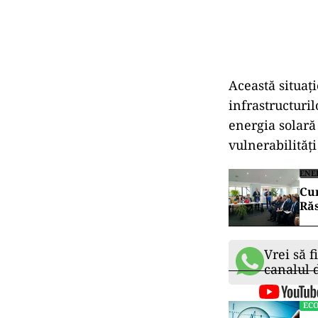
Această situaț
infrastructuri
energia solară 
vulnerabilități
ENE
Cu
Răs
Vrei să f
canalul
EC