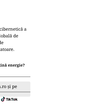
 cibernetică a
lobală de
de
tatoare.
ină energie?
.ro și pe