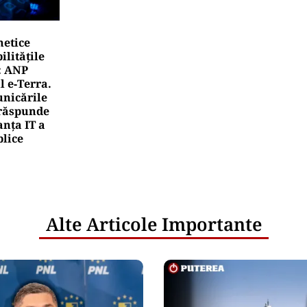
netice
litățile
: ANP
l e‑Terra.
nicările
e răspunde
nța IT a
blice
Alte Articole Importante