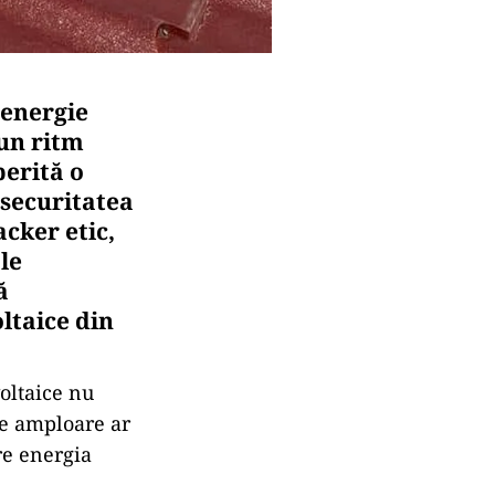
 energie
 un ritm
perită o
 securitatea
cker etic,
le
ă
ltaice din
oltaice nu
re amploare ar
re energia