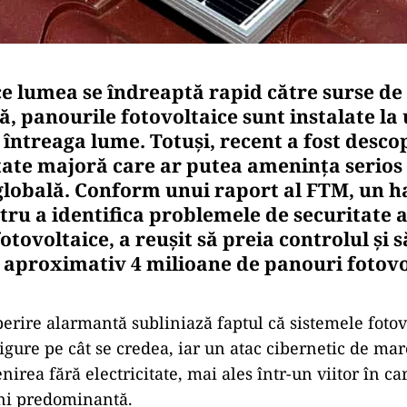
e lumea se îndreaptă rapid către surse de
, panourile fotovoltaice sunt instalate la
 întreaga lume. Totuși, recent a fost desco
tate majoră care ar putea amenința serios
globală. Conform unui raport al FTM, un ha
tru a identifica problemele de securitate a
otovoltaice, a reușit să preia controlul și s
 aproximativ 4 milioane de panouri fotovo
erire alarmantă subliniază faptul că sistemele fotov
 sigure pe cât se credea, iar un atac cibernetic de ma
irea fără electricitate, mai ales într-un viitor în ca
eni predominantă.