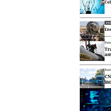
Cel
EN
Ene
Pute
Tr
am
Pute
CN
în