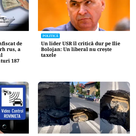
POLITICĂ
fiscat de
Un lider USR îl critică dur pe Ilie
rh rus, a
Bolojan: Un liberal nu crește
ul
taxele
nturi 187