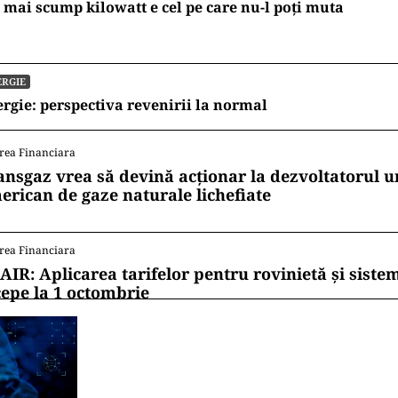
 mai scump kilowatt e cel pe care nu-l poți muta
ERGIE
rgie: perspectiva revenirii la normal
rea Financiara
ansgaz vrea să devină acționar la dezvoltatorul u
erican de gaze naturale lichefiate
rea Financiara
AIR: Aplicarea tarifelor pentru rovinietă și siste
cepe la 1 octombrie