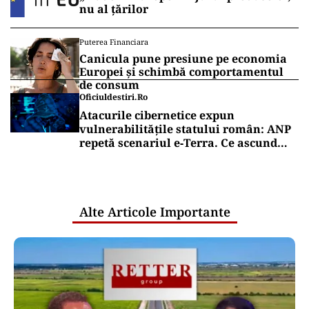
nu al țărilor
Puterea Financiara
Canicula pune presiune pe economia
Europei și schimbă comportamentul
de consum
Oficiuldestiri.ro
Atacurile cibernetice expun
vulnerabilitățile statului român: ANP
repetă scenariul e‑Terra. Ce ascund
comunicările oficiale și cine răspunde
pentru mentenanța IT a instituțiilor
publice
Alte Articole Importante