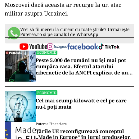
Moscovei dacă aceasta ar recurge la un atac
militar asupra Ucrainei.
Vrei să fii mereu la curent cu toate știrile? Urmărește
Puterea.ro și pe canalul de WhatsApp
ECONOMIE
Peste 5.000 de români nu își mai pot
cumpăra casa. Efectul atacului
cibernetic de la ANCPI explicat de un
broker
ECONOMIE
Cel mai scump kilowatt e cel pe care
nu-l poți muta
Puterea Financiara
Țările UE reconfigurează conceptul
„Made in Europe” în jurul produselor,