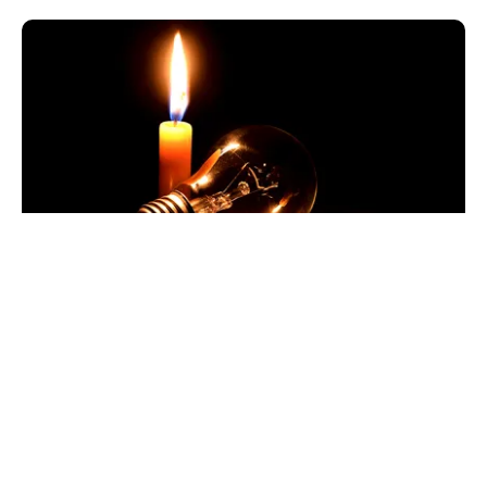
POLITICĂ
Pericol de blackout? Guvernul activează
măsurile de criză și pregătește limitarea
consumului de energie
TOS
Politica Cookies
Protecția Datelor Personale
Despre Noi
Publicitate
Echipa