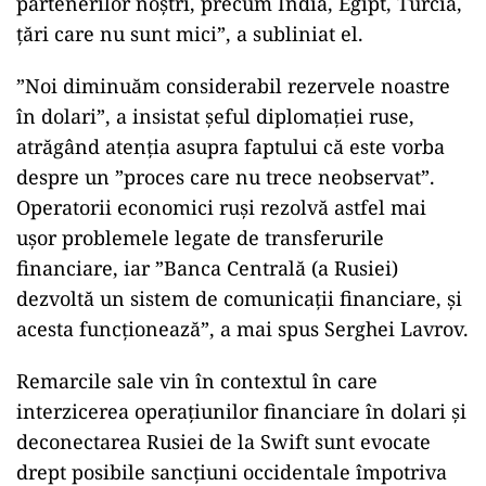
partenerilor noştri, precum India, Egipt, Turcia,
ţări care nu sunt mici”, a subliniat el.
”Noi diminuăm considerabil rezervele noastre
în dolari”, a insistat şeful diplomaţiei ruse,
atrăgând atenţia asupra faptului că este vorba
despre un ”proces care nu trece neobservat”.
Operatorii economici ruşi rezolvă astfel mai
uşor problemele legate de transferurile
financiare, iar ”Banca Centrală (a Rusiei)
dezvoltă un sistem de comunicaţii financiare, şi
acesta funcţionează”, a mai spus Serghei Lavrov.
Remarcile sale vin în contextul în care
interzicerea operaţiunilor financiare în dolari şi
deconectarea Rusiei de la Swift sunt evocate
drept posibile sancţiuni occidentale împotriva