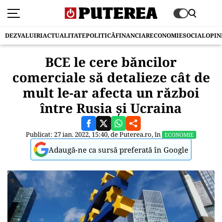
DEZVALUIRI
ACTUALITATE
POLITICĂ
FINANCIAR
ECONOMIE
SOCIAL
OPIN
BCE le cere băncilor
comerciale să detalieze cât de
mult le-ar afecta un război
între Rusia și Ucraina
Publicat: 27 ian. 2022, 15:40, de
Puterea.ro
, în
ECONOMIE
Adaugă-ne ca sursă preferată în Google