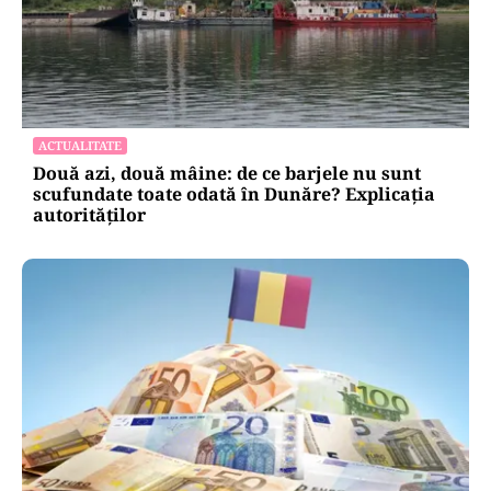
ACTUALITATE
Două azi, două mâine: de ce barjele nu sunt
scufundate toate odată în Dunăre? Explicația
autorităților