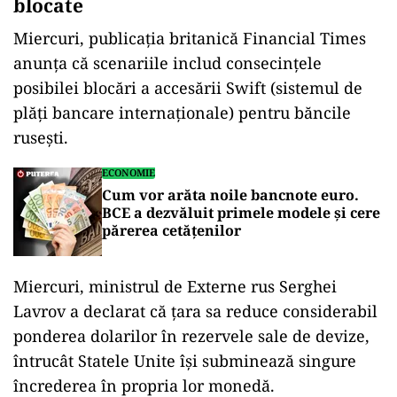
blocate
Miercuri, publicaţia britanică Financial Times
anunţa că scenariile includ consecinţele
posibilei blocări a accesării Swift (sistemul de
plăţi bancare internaţionale) pentru băncile
ruseşti.
ECONOMIE
Cum vor arăta noile bancnote euro.
BCE a dezvăluit primele modele și cere
părerea cetățenilor
Miercuri, ministrul de Externe rus Serghei
Lavrov a declarat că ţara sa reduce considerabil
ponderea dolarilor în rezervele sale de devize,
întrucât Statele Unite îşi subminează singure
încrederea în propria lor monedă.