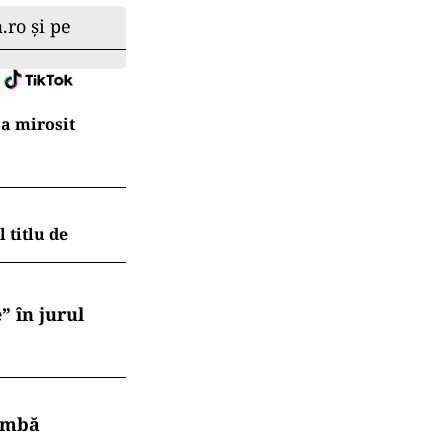
.ro și pe
a mirosit
 titlu de
” în jurul
himbă