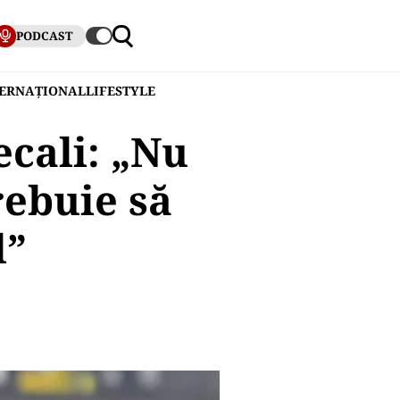
PODCAST
TERNAȚIONAL
LIFESTYLE
ecali: „Nu
rebuie să
l”