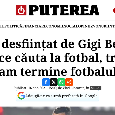
TE
POLITICĂ
FINANCIAR
ECONOMIE
SOCIAL
OPINII
ZVONURI
IN
desființat de Gigi B
ce căuta la fotbal, t
am termine fotbalu
Publicat: 16 dec. 2021, 15:00, de
Vlad Ciotoran
, în
SPORT
Adaugă-ne ca sursă preferată în Google