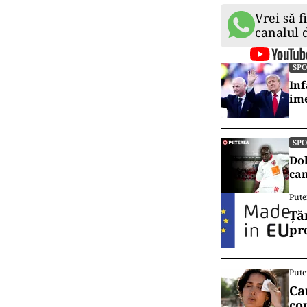
Vrei să f
canalul
SP
Inf
ime
SP
Dol
cam
Pute
Ță
pr
Pute
Ca
co