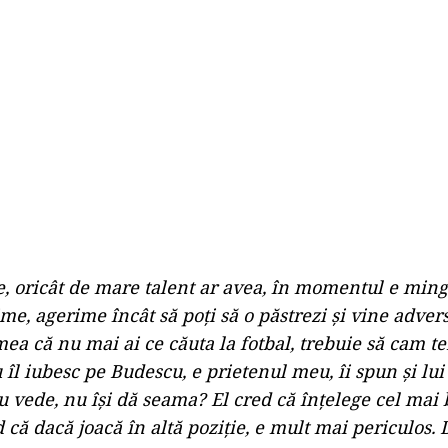
e, oricât de mare talent ar avea, în momentul e minge
ime, agerime încât să poţi să o păstrezi şi vine advers
ea că nu mai ai ce căuta la fotbal, trebuie să cam te
 îl iubesc pe Budescu, e prietenul meu, îi spun şi lui
u vede, nu îşi dă seama? El cred că înţelege cel mai 
d că dacă joacă în altă poziţie, e mult mai periculos.