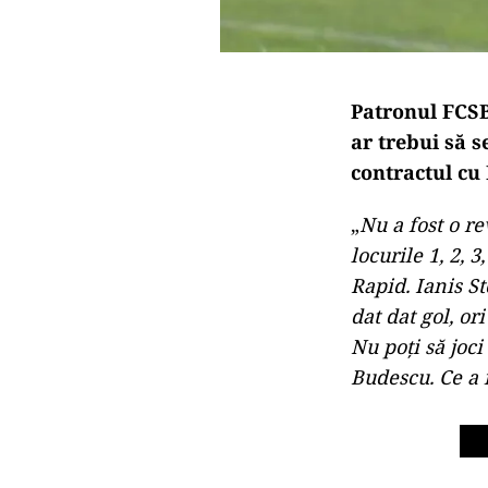
Patronul FCSB,
ar trebui să s
contractul cu
„
Nu a fost o re
locurile 1, 2, 
Rapid. Ianis St
dat dat gol, ori
Nu poţi să joci
Budescu. Ce a f