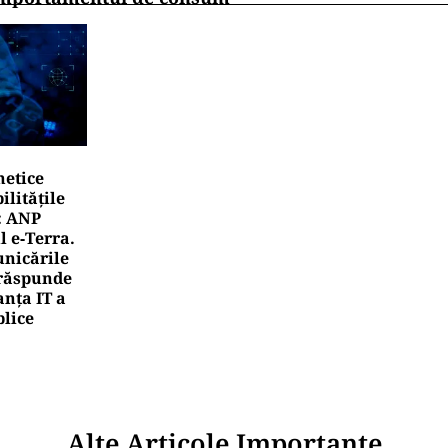
netice
litățile
: ANP
l e‑Terra.
nicările
e răspunde
nța IT a
blice
Alte Articole Importante