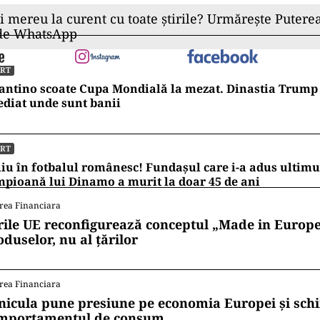
ii mereu la curent cu toate știrile? Urmărește Puterea
 de WhatsApp
ORT
antino scoate Cupa Mondială la mezat. Dinastia Trump 
diat unde sunt banii
ORT
iu în fotbalul românesc! Fundașul care i-a adus ultimul
pioană lui Dinamo a murit la doar 45 de ani
rea Financiara
rile UE reconfigurează conceptul „Made in Europe
oduselor, nu al țărilor
rea Financiara
nicula pune presiune pe economia Europei și sc
mportamentul de consum