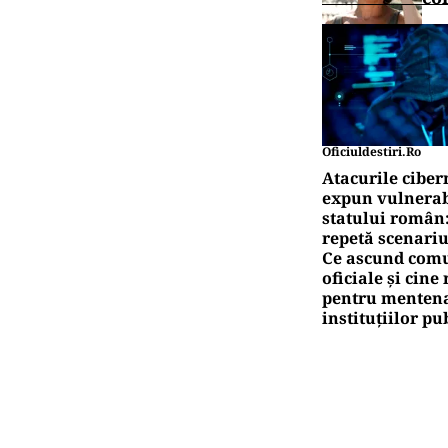
Oficiuldestiri.ro
Atacurile ciber
expun vulnerabi
statului român
repetă scenariu
Ce ascund comu
oficiale și cin
pentru mentena
instituțiilor pu