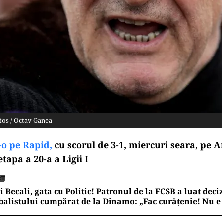
tos / Octav Ganea
-o pe Rapid,
cu scorul de 3-1, miercuri seara, pe 
etapa a 20-a a Ligii I
RT
i Becali, gata cu Politic! Patronul de la FCSB a luat deci
balistului cumpărat de la Dinamo: „Fac curățenie! Nu e