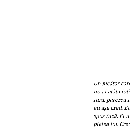
Un jucător car
nu ai atâta iuţ
fură, părerea m
eu aşa cred. Eu
spus încă. El n
pielea lui. Cre