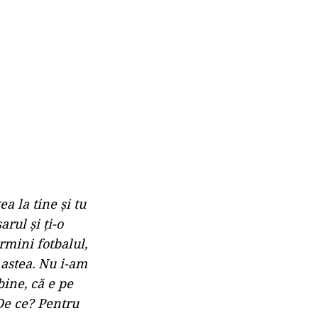
a la tine şi tu
arul şi ţi-o
rmini fotbalul,
 astea. Nu i-am
bine, că e pe
 De ce? Pentru