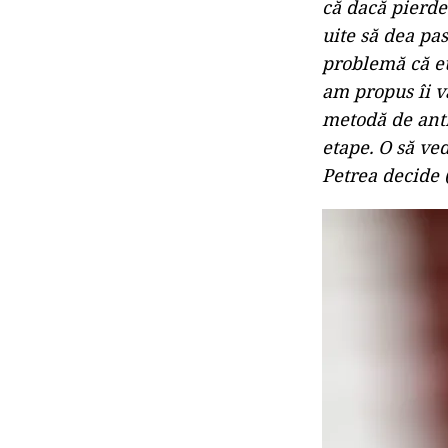
că dacă pierde
uite să dea pas
problemă că eu
am propus îi va
metodă de antr
etape. O să ve
Petrea decide (