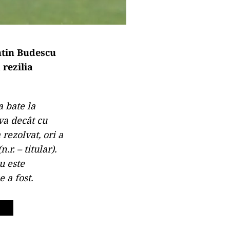
antin Budescu
 rezilia
a bate la
ova decât cu
 rezolvat, ori a
.r. – titular).
u este
 a fost.