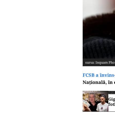
sursa: Inquam Pho
FCSB a învins
Naţională, în 
SPO
Gig
fot