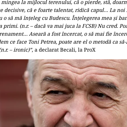
 mingea la mijlocul terenului, că o pierde, stă, doarm
e decisive, că e foarte talentat, ridică capul… La noi 
 o să mă înţeleg cu Budescu. Înţelegerea mea şi bani
 primi. (n.r. – dacă va mai juca la FCSB) Nu cred. Poa
enament… Aseară a fost încercat, o să mai fie încer
dem ce face Toni Petrea, poate are el o metodă ca să
n.r. – ironic)”
, a declarat Becali, la ProX