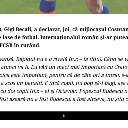
 Gigi Becali, a declarat, joi, că mijlocaşul Cosnt
e lase de fotbal. Internaționalul român și-ar putea
 FCSB în curând.
vanşă. Rapidul nu e o rivală (n.r. – la titlu). Când se v
3, atunci va fi. Eu văd un meci mai important cu Crai
oica este important, pentru că de câte ori a intrat, s-a
 a scos un penalti. E încă copil, nu poţi să-l bagi, aşa (n
 cu doi copii (n.r. – el şi Octavian Popescu) Budescu n
ost aseară nu a fost Budescu, a fost altceva, nu ştiu ce
Play