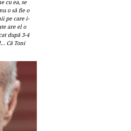
e cu ea, se
nu o să fie o
i pe care i-
te are el o
cat după 3-4
-l… Că Toni