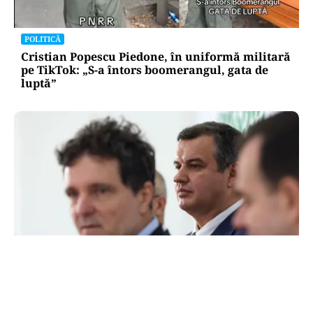
POLITICĂ
Cristian Popescu Piedone, în uniformă militară
pe TikTok: „S-a întors boomerangul, gata de
luptă”
ACTUALITATE
Ce condiție pune Nicușor Dan pentru
desemnarea unui nou premier. Eugen Tomac