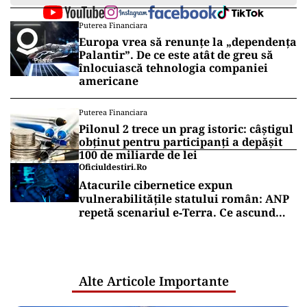
Puterea Financiara
Europa vrea să renunțe la „dependența
Palantir”. De ce este atât de greu să
înlocuiască tehnologia companiei
americane
Puterea Financiara
Pilonul 2 trece un prag istoric: câștigul
obținut pentru participanți a depășit
100 de miliarde de lei
Oficiuldestiri.ro
Atacurile cibernetice expun
vulnerabilitățile statului român: ANP
repetă scenariul e‑Terra. Ce ascund
comunicările oficiale și cine răspunde
pentru mentenanța IT a instituțiilor
publice
Alte Articole Importante