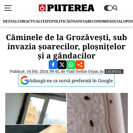
DEZVALUIRI
ACTUALITATE
POLITICĂ
FINANCIAR
ECONOMIE
SOCIAL
OPIN
Căminele de la Grozăvești, sub
invazia șoarecilor, ploșnițelor
și a gândacilor
Publicat: 14 feb. 2024, 09:45, de
Vlad Stefan Orjan
, în
ESENȚIAL
Adaugă-ne ca sursă preferată în Google