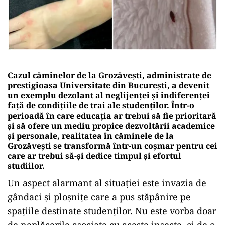
Cazul căminelor de la Grozăvești, administrate de
prestigioasa Universitate din București, a devenit
un exemplu dezolant al neglijenței și indiferenței
față de condițiile de trai ale studenților. Într-o
perioadă în care educația ar trebui să fie prioritară
și să ofere un mediu propice dezvoltării academice
și personale, realitatea în căminele de la
Grozăvești se transformă într-un coșmar pentru cei
care ar trebui să-și dedice timpul și efortul
studiilor.
Un aspect alarmant al situației este invazia de
gândaci și ploșnițe care a pus stăpânire pe
spațiile destinate studenților. Nu este vorba doar
de neplăcerile asociate cu aceste insecte, ci de o