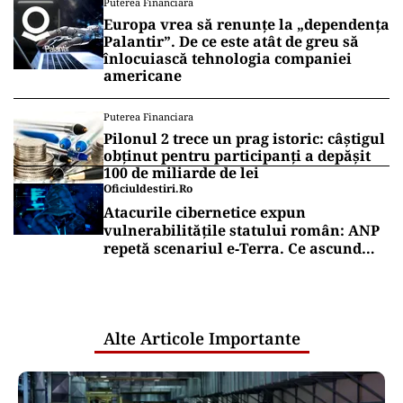
Puterea Financiara
Europa vrea să renunțe la „dependența
Palantir”. De ce este atât de greu să
înlocuiască tehnologia companiei
americane
Puterea Financiara
Pilonul 2 trece un prag istoric: câștigul
obținut pentru participanți a depășit
100 de miliarde de lei
Oficiuldestiri.ro
Atacurile cibernetice expun
vulnerabilitățile statului român: ANP
repetă scenariul e‑Terra. Ce ascund
comunicările oficiale și cine răspunde
pentru mentenanța IT a instituțiilor
publice
Alte Articole Importante