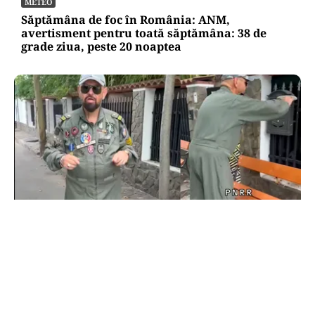
METEO
Săptămâna de foc în România: ANM,
avertisment pentru toată săptămâna: 38 de
grade ziua, peste 20 noaptea
POLITICĂ
Cristian Popescu Piedone, în uniformă militară
pe TikTok: „S-a întors boomerangul, gata de
luptă”