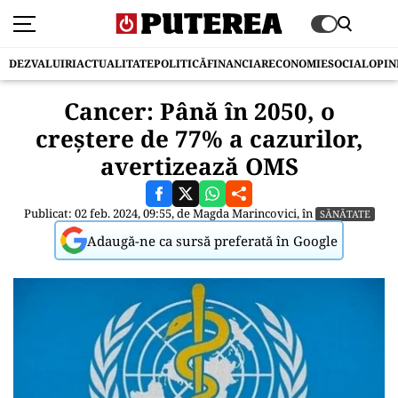
DEZVALUIRI
ACTUALITATE
POLITICĂ
FINANCIAR
ECONOMIE
SOCIAL
OPIN
Cancer: Până în 2050, o
creștere de 77% a cazurilor,
avertizează OMS
Publicat: 02 feb. 2024, 09:55, de
Magda Marincovici
, în
SĂNĂTATE
Adaugă-ne ca sursă preferată în Google