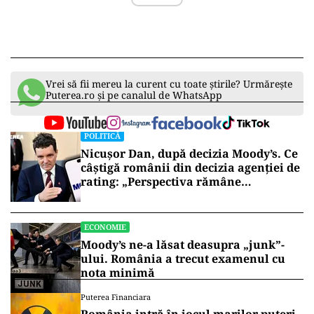
Vrei să fii mereu la curent cu toate știrile? Urmărește
Puterea.ro și pe canalul de WhatsApp
POLITICĂ
Nicușor Dan, după decizia Moody’s. Ce
câștigă românii din decizia agenției de
rating: „Perspectiva rămâne
rezervată”
ECONOMIE
Moody’s ne-a lăsat deasupra „junk”-
ului. România a trecut examenul cu
nota minimă
Puterea Financiara