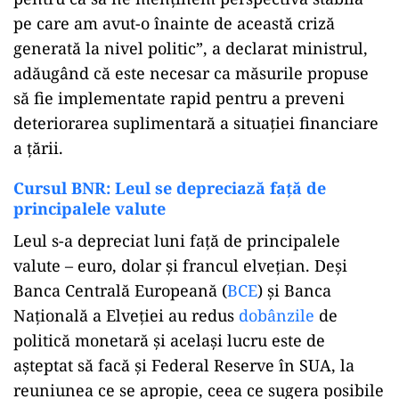
pe care am avut-o înainte de această criză
generată la nivel politic”, a declarat ministrul,
adăugând că este necesar ca măsurile propuse
să fie implementate rapid pentru a preveni
deteriorarea suplimentară a situației financiare
a țării.
Cursul BNR: Leul se depreciază faţă de
principalele valute
Leul s-a depreciat luni faţă de principalele
valute – euro, dolar şi francul elveţian. Deşi
Banca Centrală Europeană (
BCE
) şi Banca
Naţională a Elveţiei au redus
dobânzile
de
politică monetară şi acelaşi lucru este de
aşteptat să facă şi Federal Reserve în SUA, la
reuniunea ce se apropie, ceea ce sugera posibile