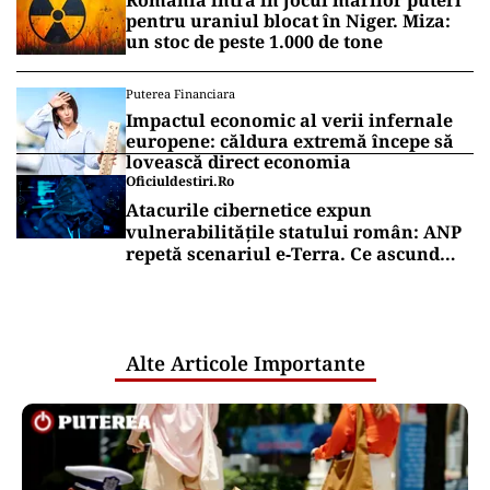
România intră în jocul marilor puteri
pentru uraniul blocat în Niger. Miza:
un stoc de peste 1.000 de tone
Puterea Financiara
Impactul economic al verii infernale
europene: căldura extremă începe să
lovească direct economia
Oficiuldestiri.ro
Atacurile cibernetice expun
vulnerabilitățile statului român: ANP
repetă scenariul e‑Terra. Ce ascund
comunicările oficiale și cine răspunde
pentru mentenanța IT a instituțiilor
publice
Alte Articole Importante