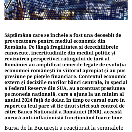
Săptămâna care se încheie a fost una deosebit de
provocatoare pentru mediul economic din
România. Pe lângă fragilitatea şi dezechilibrele
cunoscute, incertitudinile din mediul politic şi
revizuirea perspectivei ratingului de ţară al
României au amplificat temerile legate de evoluţia
economiei româneşti în viitorul apropiat şi au pus
presiune pe pieţele financiare. Contextul economic
extern şi deciziile marilor bănci centrale, în special
a Federal Reserve din SUA, au accentuat presiunea
pe moneda naţională, care a ajuns la un minim al
anului 2024 faţă de dolar, în timp ce cursul euro în
raport cu leul pare să fie ţinut strict sub control de
către Banca Naţională a României (BNR), această
ancoră anti-inflaţionistă funcţionând foarte bine.
Bursa de la Bucureşti a reacţionat la semnalele