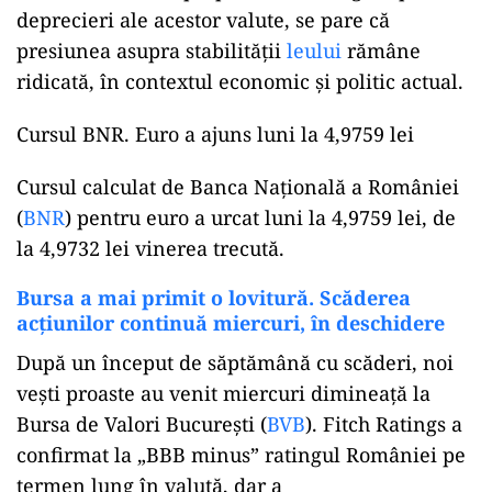
deprecieri ale acestor valute, se pare că
presiunea asupra stabilităţii
leului
rămâne
ridicată, în contextul economic şi politic actual.
Cursul BNR. Euro a ajuns luni la 4,9759 lei
Cursul calculat de Banca Naţională a României
(
BNR
) pentru euro a urcat luni la 4,9759 lei, de
la 4,9732 lei vinerea trecută.
Bursa a mai primit o lovitură. Scăderea
acţiunilor continuă miercuri, în deschidere
După un început de săptămână cu scăderi, noi
veşti proaste au venit miercuri dimineaţă la
Bursa de Valori Bucureşti (
BVB
). Fitch Ratings a
confirmat la „BBB minus” ratingul României pe
termen lung în valută, dar a