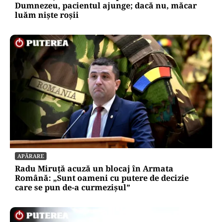
Dumnezeu, pacientul ajunge; dacă nu, măcar
luăm niște roșii
APĂRARE
Radu Miruță acuză un blocaj în Armata
Română: „Sunt oameni cu putere de decizie
care se pun de-a curmezișul”