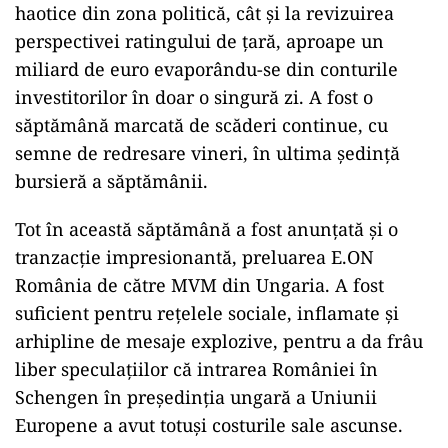
haotice din zona politică, cât şi la revizuirea
perspectivei ratingului de ţară, aproape un
miliard de euro evaporându-se din conturile
investitorilor în doar o singură zi. A fost o
săptămână marcată de scăderi continue, cu
semne de redresare vineri, în ultima şedinţă
bursieră a săptămânii.
Tot în această săptămână a fost anunţată şi o
tranzacţie impresionantă, preluarea E.ON
România de către MVM din Ungaria. A fost
suficient pentru reţelele sociale, inflamate şi
arhipline de mesaje explozive, pentru a da frâu
liber speculaţiilor că intrarea României în
Schengen în preşedinţia ungară a Uniunii
Europene a avut totuşi costurile sale ascunse.