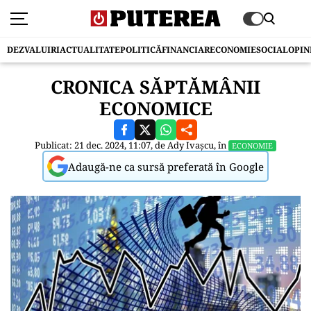
DEZVALUIRI
ACTUALITATE
POLITICĂ
FINANCIAR
ECONOMIE
SOCIAL
OPIN
CRONICA SĂPTĂMÂNII
ECONOMICE
Publicat: 21 dec. 2024, 11:07, de
Ady Ivașcu
, în
ECONOMIE
Adaugă-ne ca sursă preferată în Google