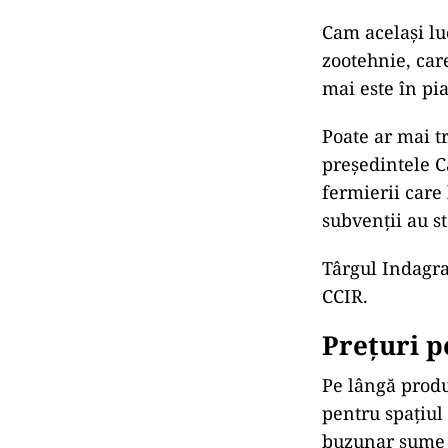
Cam același luc
zootehnie, car
mai este în pi
Poate ar mai tr
președintele C
fermierii care
subvenții au s
Târgul Indagra
CCIR.
Prețuri p
Pe lângă produc
pentru spațiul 
buzunar sume c