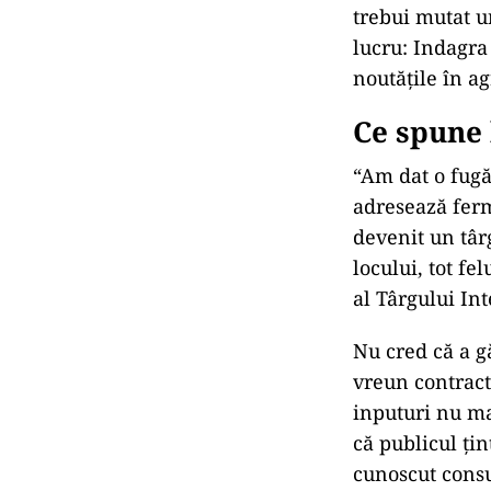
trebui mutat u
lucru: Indagra 
noutățile în ag
Ce spune
“Am dat o fugă
adresează fermi
devenit un târ
locului, tot fe
al Târgului I
Nu cred că a g
vreun contract
inputuri nu ma
că publicul ți
cunoscut consu