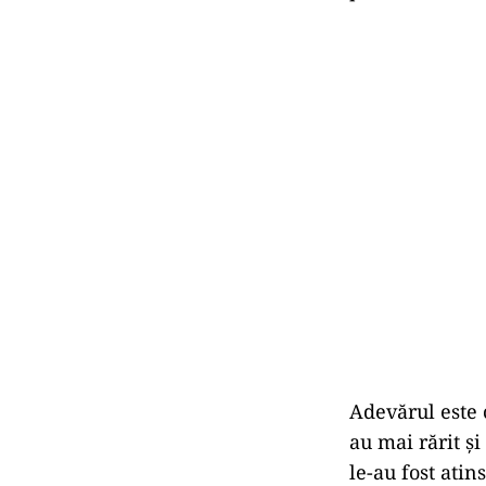
Adevărul este c
au mai rărit ș
le-au fost atin