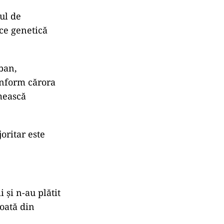
dul de
ce genetică
aban,
onform cărora
mească
oritar este
 și n-au plătit
coată din