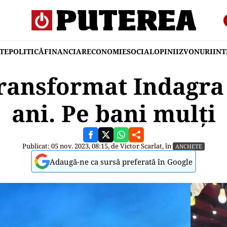
TE
POLITICĂ
FINANCIAR
ECONOMIE
SOCIAL
OPINII
ZVONURI
IN
ransformat Indagra 
ani. Pe bani mulți
Publicat: 05 nov. 2023, 08:15, de
Victor Scarlat
, în
ANCHETE
Adaugă-ne ca sursă preferată în Google