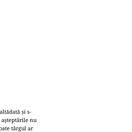
ltădată și s-
 așteptările nu
oate târgul ar