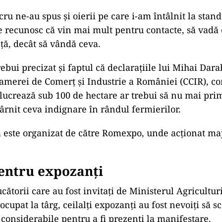
ru ne-au spus și oierii pe care i-am întâlnit la stan
e recunosc că vin mai mult pentru contacte, să vadă 
ață, decât să vândă ceva.
ebui precizat și faptul că declarațiile lui Mihai Dar
amerei de Comerţ şi Industrie a României (CCIR), c
 lucrează sub 100 de hectare ar trebui să nu mai pri
târnit ceva indignare în rândul fermierilor.
 este organizat de către Romexpo, unde acționat maj
entru expozanți
ătorii care au fost invitați de Ministerul Agriculturii
ocupat la târg, ceilalți expozanți au fost nevoiți să s
onsiderabile pentru a fi prezenți la manifestare.