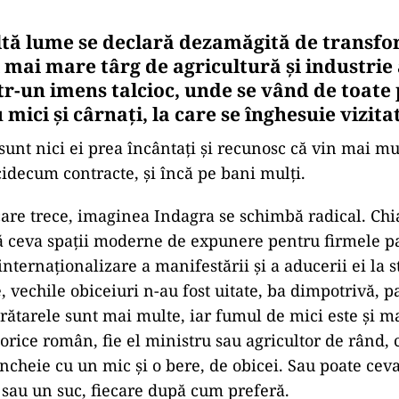
tă lume se declară dezamăgită de transf
l mai mare târg de agricultură și industri
ntr-un imens talcioc, unde se vând de toate
 mici și cârnați, la care se înghesuie vizitat
sunt nici ei prea încântați și recunosc că vin mai mu
cidecum contracte, și încă pe bani mulți.
care trece, imaginea Indagra se schimbă radical. Chi
ță ceva spații moderne de expunere pentru firmele pa
internaționalizare a manifestării și a aducerii ei la 
, vechile obiceiuri n-au fost uitate, ba dimpotrivă, p
rătarele sunt mai multe, iar fumul de mici este și m
orice român, fie el ministru sau agricultor de rând, 
 încheie cu un mic și o bere, de obicei. Sau poate cev
sau un suc, fiecare după cum preferă.