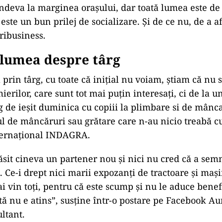
ndeva la marginea orașului, dar toată lumea este de
este un bun prilej de socializare. Și de ce nu, de a a
ribusiness.
 lumea despre târg
 prin târg, cu toate că inițial nu voiam, știam că nu 
erilor, care sunt tot mai puțin interesați, ci de la un
g de ieșit duminica cu copiii la plimbare si de mânca
lul de mâncăruri sau grătare care n-au nicio treabă cu
nternațional INDAGRA.
ăsit cineva un partener nou și nici nu cred că a sem
. Ce-i drept nici marii expozanți de tractoare și maș
i vin toți, pentru că este scump și nu le aduce benef
ntă nu e atins”, susține într-o postare pe Facebook A
ltant.