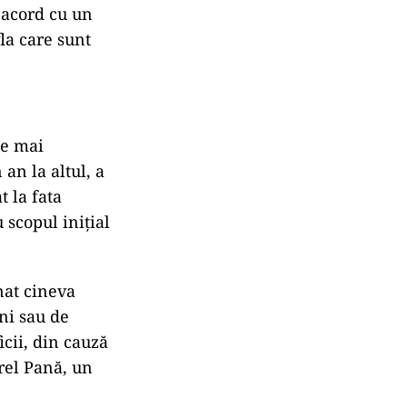
 acord cu un
fla care sunt
se mai
 an la altul, a
t la fata
 scopul inițial
nat cineva
ini sau de
icii, din cauză
urel Pană, un