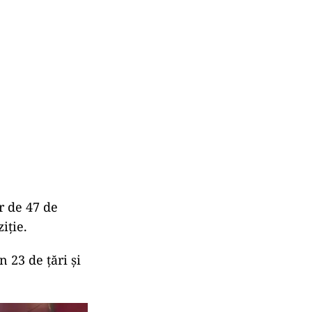
ur de 47 de
iție.
 23 de țări și