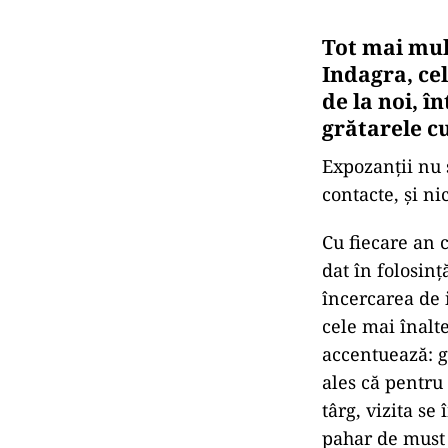
Tot mai mul
Indagra, ce
de la noi, î
grătarele cu
Expozanții nu 
contacte, și ni
Cu fiecare an 
dat în folosin
încercarea de 
cele mai înalte
accentuează: g
ales că pentru 
târg, vizita se
pahar de must 