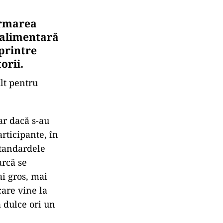
ormarea
e alimentară
 printre
orii.
lt pentru
ar dacă s-au
rticipante, în
standardele
arcă se
ai gros, mai
care vine la
a dulce ori un