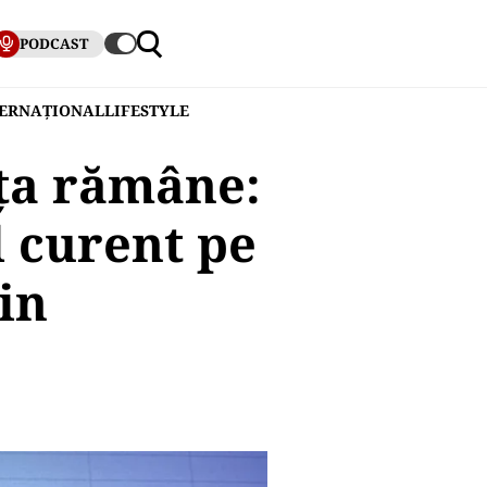
PODCAST
TERNAȚIONAL
LIFESTYLE
nța rămâne:
 curent pe
ăin