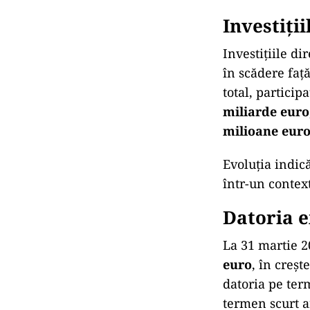
Investiți
Investițiile di
în scădere faț
total, participa
miliarde euro
milioane eur
Evoluția indic
într-un contex
Datoria e
La 31 martie 2
euro
, în creșt
datoria pe ter
termen scurt 