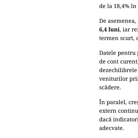
de la 18,4% în
De asemenea, g
6,4 luni
, iar r
termen scurt, 
Datele pentru 
de cont curent,
dezechilibrele 
veniturilor pri
scădere.
În paralel, cre
extern continu
dacă indicatori
adecvate.