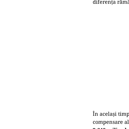
diferența rămâ
În același tim
compensare ale