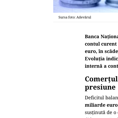
Sursa foto: Adevărul
Banca Naționa
contul curent 
euro, în scăde
Evoluția indi
internă a cont
Comerțul 
presiune
Deficitul bala
miliarde euro
susținută de o 