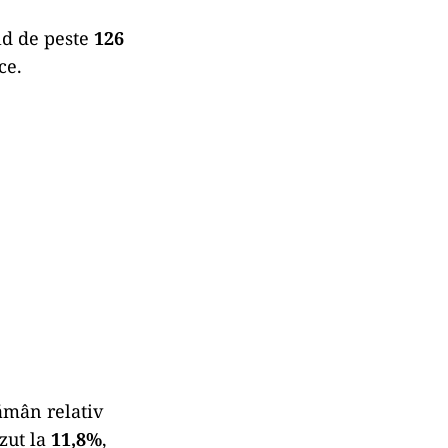
ld de peste
126
ce.
rămân relativ
ăzut la
11,8%
,