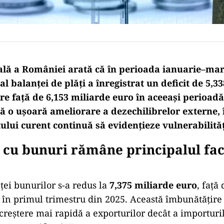
lă a României arată că în perioada ianuarie–mar
al balanței de plăți a înregistrat un deficit de 5,3
re față de 6,153 miliarde euro în aceeași perioadă
că o ușoară ameliorare a dezechilibrelor externe, 
ului curent continuă să evidențieze vulnerabilităț
cu bunuri rămâne principalul fac
nței bunurilor s-a redus la
7,375 miliarde euro
, față
în primul trimestru din 2025. Această îmbunătățire 
creștere mai rapidă a exporturilor decât a importuril