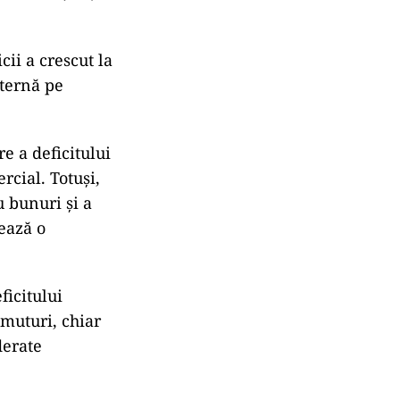
ii a crescut la
xternă pe
e a deficitului
rcial. Totuși,
u bunuri și a
rează o
ficitului
muturi, chiar
derate