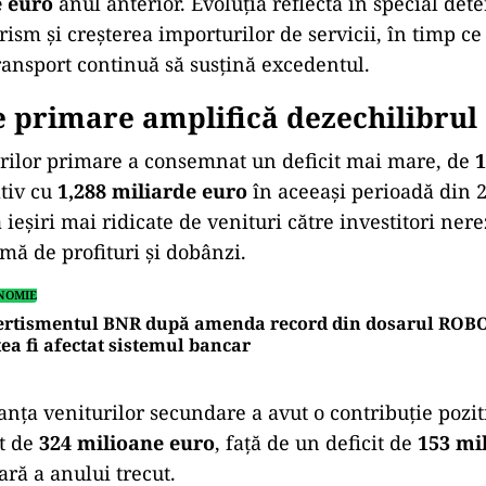
e euro
anul anterior. Evoluția reflectă în special det
rism și creșterea importurilor de servicii, în timp ce
ransport continuă să susțină excedentul.
e primare amplifică dezechilibrul
rilor primare a consemnat un deficit mai mare, de
1
tiv cu
1,288 miliarde euro
în aceeași perioadă din 
 ieșiri mai ridicate de venituri către investitori nere
rmă de profituri și dobânzi.
NOMIE
ertismentul BNR după amenda record din dosarul ROB
ea fi afectat sistemul bancar
anța veniturilor secundare a avut o contribuție pozi
t de
324 milioane euro
, față de un deficit de
153 mi
ară a anului trecut.