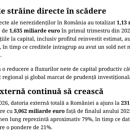
ile străine directe în scădere
recte ale nerezidenților în România au totalizat
1,13 
ă de
1,635 miliarde euro
în primul trimestru din 202
țiile la capital, inclusiv profitul reinvestit estimat, a
, în timp ce creditele intragrup au avut un sold net
o
.
ă o reducere a fluxurilor nete de capital productiv c
t regional și global marcat de prudență investițional
xternă continuă să crească
026, datoria externă totală a României a ajuns la
231
ere cu
3,062 miliarde euro
față de finalul anului 202
men lung reprezintă aproximativ 79%, în timp ce dat
are o pondere de 21%.