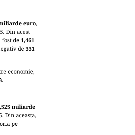
miliarde euro
,
5. Din acest
u fost de
1,461
 negativ de
331
ătre economie,
ă.
,525 miliarde
5. Din aceasta,
oria pe