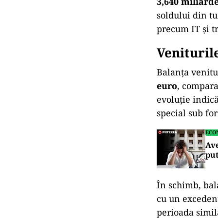
3,640 miliard
soldului din tu
precum IT și t
Venituril
Balanța venitu
euro
, compara
evoluție indică
special sub fo
ECO
Av
put
În schimb, bal
cu un exceden
perioada simil