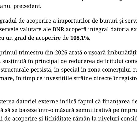
 anul precedent.
radul de acoperire a importurilor de bunuri și servic
ezervele valutare ale BNR acoperă integral datoria e
cu un grad de acoperire de
108,1%
.
primul trimestru din 2026 arată o ușoară îmbunătățir
 susținută în principal de reducerea deficitului come
structurale persistă, în special în zona comerțului c
mare, în timp ce investițiile străine directe înregist
șterea datoriei externe indică faptul că finanțarea de
ă să se bazeze într-o măsură semnificativă pe împru
i de acoperire și lichiditate rămân la niveluri consi