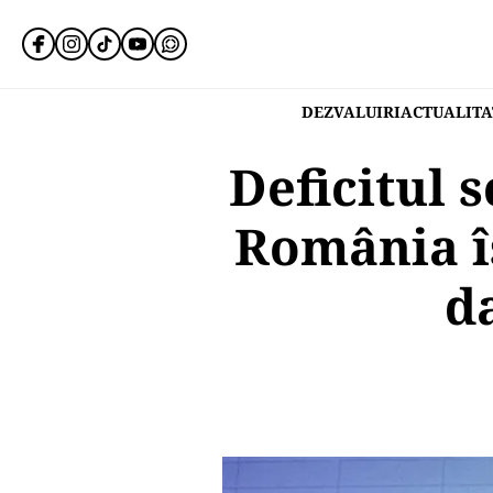
DEZVALUIRI
ACTUALITA
Deficitul 
România î
da