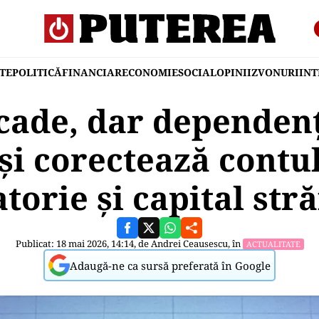
TE
POLITICĂ
FINANCIAR
ECONOMIE
SOCIAL
OPINII
ZVONURI
IN
scade, dar depende
și corectează contul
torie și capital str
Publicat: 18 mai 2026, 14:14, de
Andrei Ceausescu
, în
ACTUALITATE
Adaugă-ne ca sursă preferată în Google