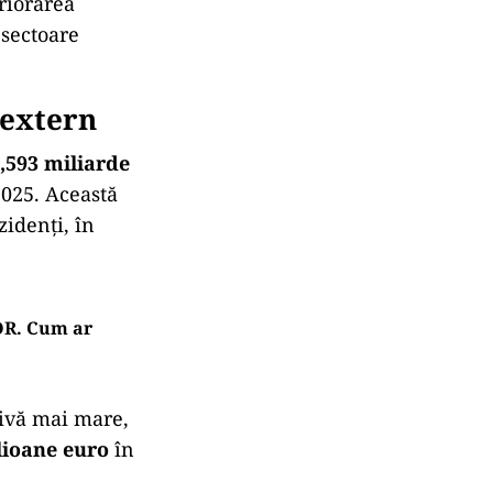
eriorarea
 sectoare
 extern
,593 miliarde
2025. Această
zidenți, în
OR. Cum ar
tivă mai mare,
lioane euro
în