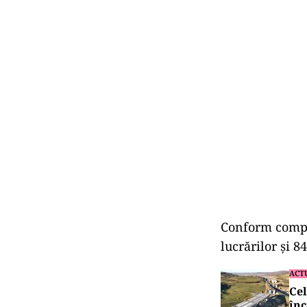
Conform compan
lucrărilor și 8
ACT
Cel
înc