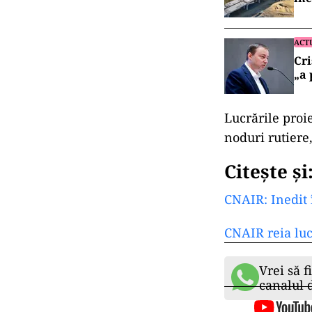
ACT
Cri
„a 
Lucrările proi
noduri rutiere,
Citește și
CNAIR: Inedit 
CNAIR reia luc
Vrei să f
canalul