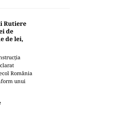
i Rutiere
ei de
 de lei,
nstrucţia
clarat
 Secol România
onform unui
e