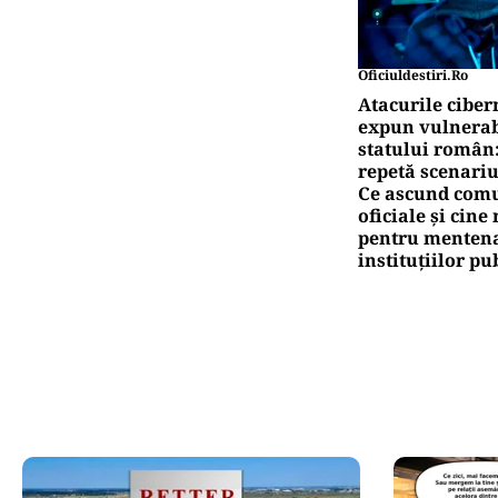
Oficiuldestiri.ro
Atacurile ciber
expun vulnerabi
statului român
repetă scenariu
Ce ascund comu
oficiale și cin
pentru mentena
instituțiilor pu