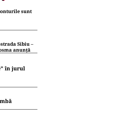
conturile sunt
strada Sibiu –
 Cosma anunță
” în jurul
himbă