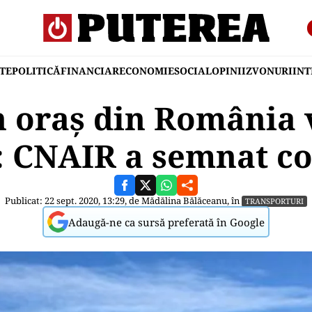
TE
POLITICĂ
FINANCIAR
ECONOMIE
SOCIAL
OPINII
ZVONURI
IN
n oraș din România 
: CNAIR a semnat co
Publicat: 22 sept. 2020, 13:29, de
Mădălina Bălăceanu
, în
TRANSPORTURI
Adaugă-ne ca sursă preferată în Google