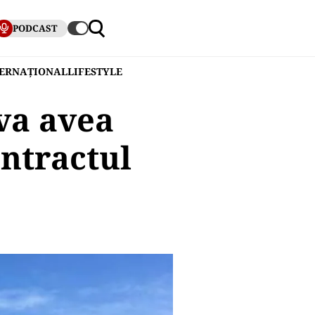
PODCAST
TERNAȚIONAL
LIFESTYLE
va avea
ntractul