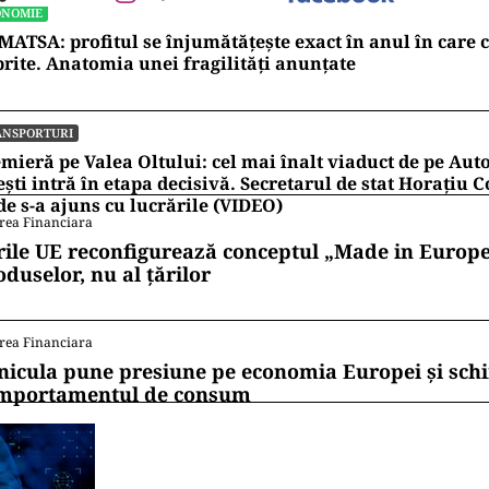
ONOMIE
ATSA: profitul se înjumătățește exact în anul în care 
rite. Anatomia unei fragilități anunțate
ANSPORTURI
mieră pe Valea Oltului: cel mai înalt viaduct de pe Auto
ești intră în etapa decisivă. Secretarul de stat Horațiu
e s-a ajuns cu lucrările (VIDEO)
rea Financiara
rile UE reconfigurează conceptul „Made in Europe
oduselor, nu al țărilor
rea Financiara
nicula pune presiune pe economia Europei și sc
mportamentul de consum