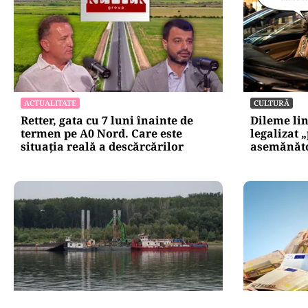
ACTUALITATE
CULTURĂ
Retter, gata cu 7 luni înainte de
Dileme lin
termen pe A0 Nord. Care este
legalizat 
situația reală a descărcărilor
asemănătoa