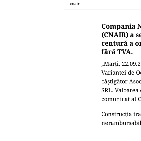
cnair
Compania Na
(CNAIR) a s
centură a or
fără TVA.
„Marţi, 22.09.
Variantei de Oc
câştigător Aso
SRL. Valoarea 
comunicat al 
Construcția tr
nerambursabil