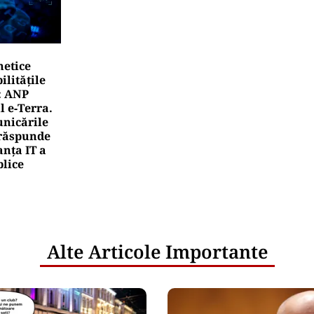
netice
litățile
: ANP
l e‑Terra.
nicările
e răspunde
nța IT a
blice
Alte Articole Importante