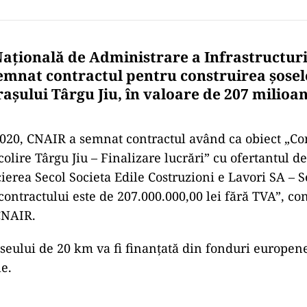
țională de Administrare a Infrastructuri
emnat contractul pentru construirea șosel
așului Târgu Jiu, în valoare de 207 milioane
2020, CNAIR a semnat contractul având ca obiect „Co
olire Târgu Jiu – Finalizare lucrări” cu ofertantul de
cierea Secol Societa Edile Costruzioni e Lavori SA –
contractului este de 207.000.000,00 lei fără TVA”, c
CNAIR.
aseului de 20 km va fi finanțată din fonduri europen
e.