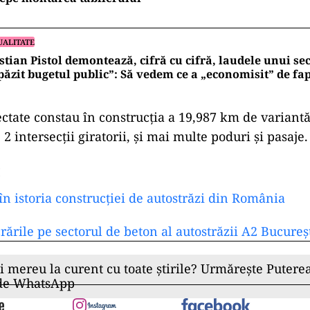
UALITATE
stian Pistol demontează, cifră cu cifră, laudele unui sec
păzit bugetul public”: Să vedem ce a „economisit” de fap
ectate constau în construcţia a 19,987 km de variantă
 2 intersecţii giratorii, şi mai multe poduri şi pasaje
:
în istoria construcției de autostrăzi din România
rările pe sectorul de beton al autostrăzii A2 Bucureș
ii mereu la curent cu toate știrile? Urmărește Puterea
 de WhatsApp