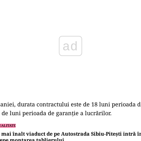
Play
iei, durata contractului este de 18 luni perioada d
4 de luni perioada de garanție a lucrărilor.
UALITATE
 mai înalt viaduct de pe Autostrada Sibiu-Pitești intră î
epe montarea tablierului