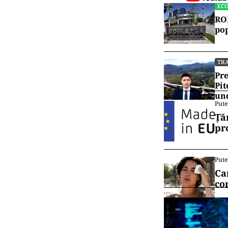
EC
ROM
pop
TR
Pre
Pit
und
Pute
Ță
pr
Pute
Ca
co