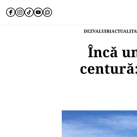
DEZVALUIRI
ACTUALITA
Încă u
centură