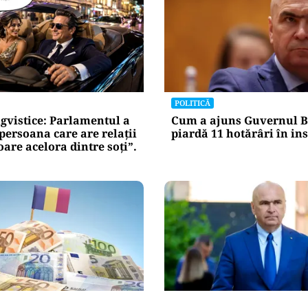
POLITICĂ
gvistice: Parlamentul a
Cum a ajuns Guvernul B
„persoana care are relații
piardă 11 hotărâri în in
re acelora dintre soți”.