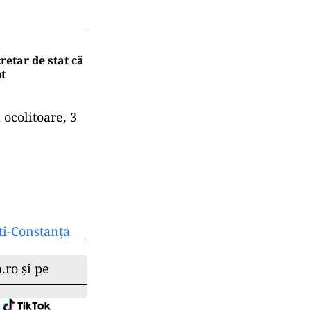
retar de stat că
t
 ocolitoare, 3
.
ti-Constanța
.ro și pe