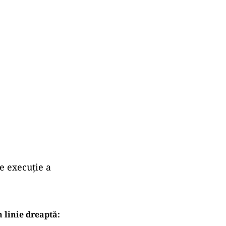
e execuție a
n linie dreaptă: