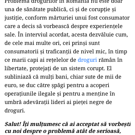
Problema drogurilor în România nu este doar
una de sănătate publică, ci și de corupție și
justiție, conform mărturiei unui fost consumator
care a decis să vorbească despre experiențele
sale. În interviul acordat, acesta dezvăluie cum,
de cele mai multe ori, cei prinși sunt
consumatorii și traficanții de nivel mic, în timp
ce marii capi ai rețelelor de
droguri
rămân în
libertate, protejați de un sistem corupt. El
subliniază că mulți bani, chiar sute de mii de
euro, se duc către șpăgi pentru a acoperi
operațiunile ilegale și pentru a menține în
umbră adevărații lideri ai pieței negre de
droguri.
Salut! Îți mulțumesc că ai acceptat să vorbești
cu noi despre o problemă atât de serioasă,