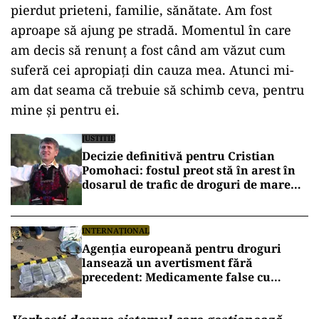
pierdut prieteni, familie, sănătate. Am fost
aproape să ajung pe stradă. Momentul în care
am decis să renunț a fost când am văzut cum
suferă cei apropiați din cauza mea. Atunci mi-
am dat seama că trebuie să schimb ceva, pentru
mine și pentru ei.
JUSTITIE
Decizie definitivă pentru Cristian
Pomohaci: fostul preot stă în arest în
dosarul de trafic de droguri de mare
risc
INTERNAȚIONAL
Agenția europeană pentru droguri
lansează un avertisment fără
precedent: Medicamente false cu
opioide letale, descoperite în tot mai
multe țări