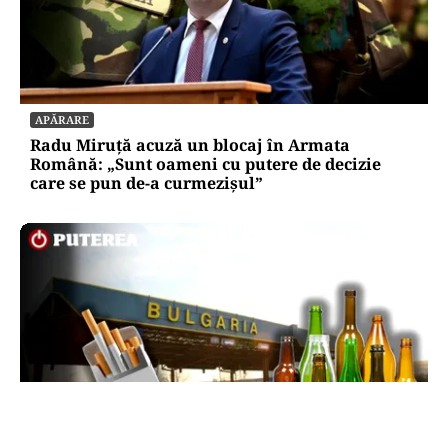
APĂRARE
Radu Miruță acuză un blocaj în Armata
Română: „Sunt oameni cu putere de decizie
care se pun de-a curmezișul”