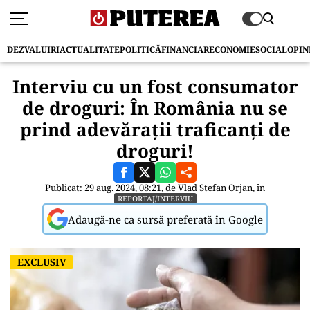
DEZVALUIRI
ACTUALITATE
POLITICĂ
FINANCIAR
ECONOMIE
SOCIAL
OPIN
Interviu cu un fost consumator
de droguri: În România nu se
prind adevărații traficanți de
droguri!
Publicat: 29 aug. 2024, 08:21, de
Vlad Stefan Orjan
, în
REPORTAJ/INTERVIU
Adaugă-ne ca sursă preferată în Google
EXCLUSIV