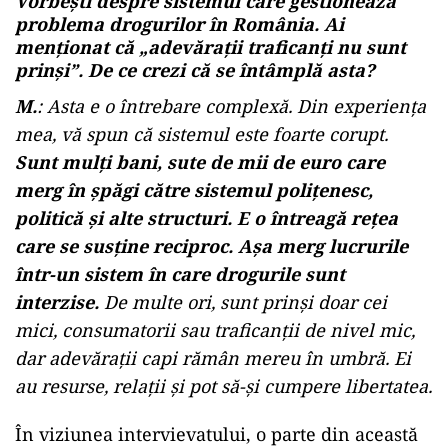
Vorbești despre sistemul care gestionează
problema drogurilor în România. Ai
menționat că „adevărații traficanți nu sunt
prinși”. De ce crezi că se întâmplă asta?
M.
:
Asta e o întrebare complexă. Din experiența
mea, vă spun că sistemul este foarte corupt.
Sunt mulți bani, sute de mii de euro care
merg în șpăgi către sistemul polițenesc,
politică și alte structuri. E o întreagă rețea
care se susține reciproc. Așa merg lucrurile
într-un sistem în care drogurile sunt
interzise.
De multe ori, sunt prinși doar cei
mici, consumatorii sau traficanții de nivel mic,
dar adevărații capi rămân mereu în umbră. Ei
au resurse, relații și pot să-și cumpere libertatea.
În viziunea intervievatului, o parte din această