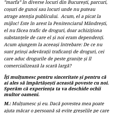
”marfa” în diverse locuri din București, parcuri,
coșuri de gunoi sau locuri unde nu puteau
atrage atenția publicului. Acum, el a picat la
mijloc! Este în arest la Penitenciarul Mândrești,
el nu făcea trafic de droguri, doar achiziționa
substanțele de care el și noi eram dependenți.
Acum ajungem la aceeași întrebare: De ce nu
sunt prinși adevărații traficanți de droguri, cei
care aduc drogurile de peste granițe și îl
comercializează la scară largă?
Îți mulțumesc pentru sinceritate și pentru că
ai ales să împărtășești această poveste cu noi.
Sperăm că experiența ta va deschide ochii
multor oameni.
M.:
Mulțumesc și eu. Dacă povestea mea poate
ajuta măcar o persoană să evite greșelile pe care