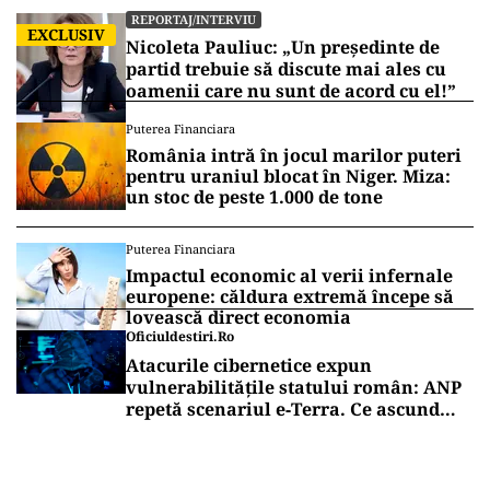
REPORTAJ/INTERVIU
EXCLUSIV
Nicoleta Pauliuc: „Un președinte de
partid trebuie să discute mai ales cu
oamenii care nu sunt de acord cu el!”
Puterea Financiara
România intră în jocul marilor puteri
pentru uraniul blocat în Niger. Miza:
un stoc de peste 1.000 de tone
Puterea Financiara
Impactul economic al verii infernale
europene: căldura extremă începe să
lovească direct economia
Oficiuldestiri.ro
Atacurile cibernetice expun
vulnerabilitățile statului român: ANP
repetă scenariul e‑Terra. Ce ascund
comunicările oficiale și cine răspunde
pentru mentenanța IT a instituțiilor
publice