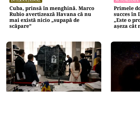
INTERNAȚIONAL
ACTUALITATE
Cuba, prinsă în menghină. Marco
Primele d
Rubio avertizează Havana că nu
succes în
mai există nicio „supapă de
„Este o pr
scăpare”
așeza cât 
ACTUALITATE
HOROSCOP
e-Terra revine săptămâna
Horoscop 8
viitoare, după aproape o lună de
trec prin
blocaj. Cum vor fi reluate
despărțire
operațiunile
le schimbă