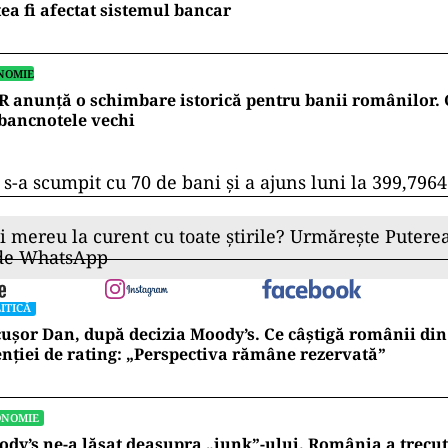
ea fi afectat sistemul bancar
NOMIE
 anunță o schimbare istorică pentru banii românilor. 
bancnotele vechi
s-a scumpit cu 70 de bani şi a ajuns luni la 399,7964 
ii mereu la curent cu toate știrile? Urmărește Puterea
 de WhatsApp
ITICĂ
ușor Dan, după decizia Moody’s. Ce câștigă românii din
nției de rating: „Perspectiva rămâne rezervată”
ONOMIE
dy’s ne-a lăsat deasupra „junk”-ului. România a trecu