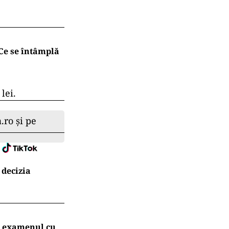
Ce se întâmplă
lei.
.ro și pe
 decizia
t examenul cu