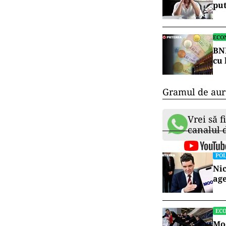
put
ECO
BNR
cu 
Gramul de aur 
Vrei să f
canalul
POL
Nic
age
EC
Moo