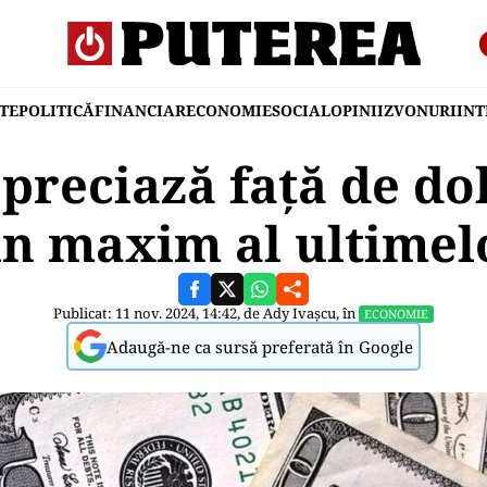
TE
POLITICĂ
FINANCIAR
ECONOMIE
SOCIAL
OPINII
ZVONURI
IN
preciază faţă de do
un maxim al ultimelo
Publicat: 11 nov. 2024, 14:42, de
Ady Ivașcu
, în
ECONOMIE
Adaugă-ne ca sursă preferată în Google