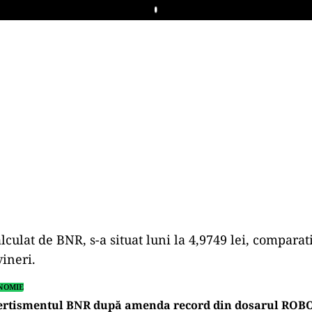
Play
lculat de BNR, s-a situat luni la 4,9749 lei, comparat
vineri.
NOMIE
ertismentul BNR după amenda record din dosarul ROB