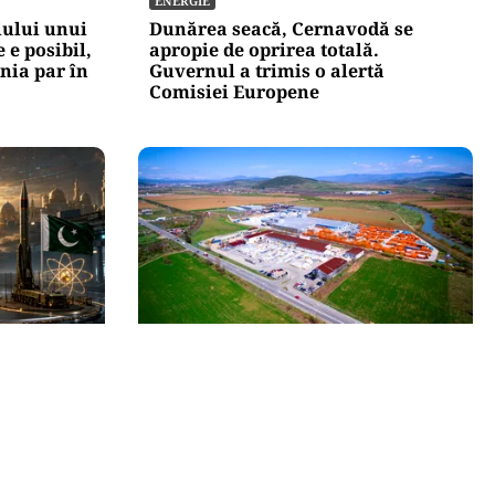
ENERGIE
iului unui
Dunărea seacă, Cernavodă se
 e posibil,
apropie de oprirea totală.
onia par în
Guvernul a trimis o alertă
Comisiei Europene
BUSINESS
t”: Arabia
TeraPlast (TRP) —Venituri în
an își
creștere, profitabilitate sub
presiune