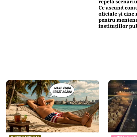
repetă scenariu
Ce ascund comu
oficiale și cin
pentru mentena
instituțiilor pu