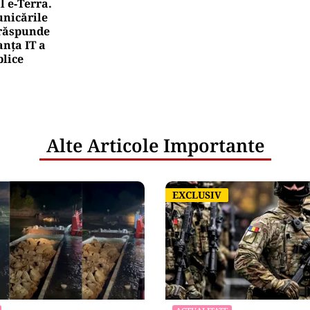
l e‑Terra.
nicările
e răspunde
nța IT a
blice
Alte Articole Importante
EXCLUSIV
EXCLUSIV