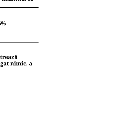
6%
strează
gat nimic, a