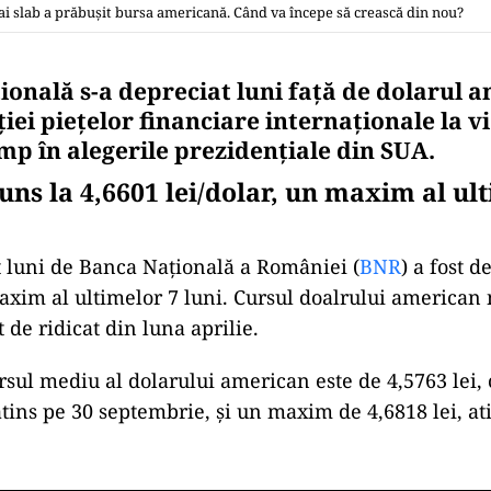
i slab a prăbuşit bursa americană. Când va începe să crească din nou?
onală s-a depreciat luni faţă de dolarul a
iei pieţelor financiare internaţionale la vi
p în alegerile prezidențiale din SUA.
uns la 4,6601 lei/dolar, un maxim al ul
t luni de Banca Naţională a României (
BNR
) a fost d
maxim al ultimelor 7 luni. Cursul doalrului american 
t de ridicat din luna aprilie.
ursul mediu al dolarului american este de 4,5763 lei
atins pe 30 septembrie, şi un maxim de 4,6818 lei, at