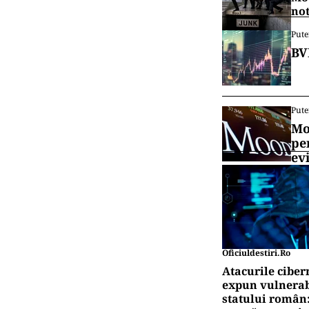
no
Pute
BV
Pute
Mo
pe
ev
Oficiuldestiri.ro
Atacurile ciber
expun vulnerabi
statului român