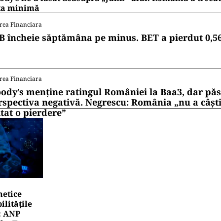
ta minimă
rea Financiara
B încheie săptămâna pe minus. BET a pierdut 0,5
rea Financiara
ody’s menține ratingul României la Baa3, dar pă
rspectiva negativă. Negrescu: România „nu a câști
itat o pierdere”
netice
litățile
: ANP