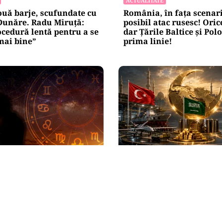
ACTUALITATE
ouă barje, scufundate cu
România, în fața scenar
 Dunăre. Radu Miruță:
posibil atac rusesc! Orice
ocedură lentă pentru a se
dar Țările Baltice și Pol
mai bine”
prima linie!
INTERNAȚIONAL
 august 2026. Trei zodii
Se naște un „NATO sunni
 momente de cumpănă: o
Saudită, Turcia și Pakist
 sau o veste neașteptată
unesc forțele militare
 planurile