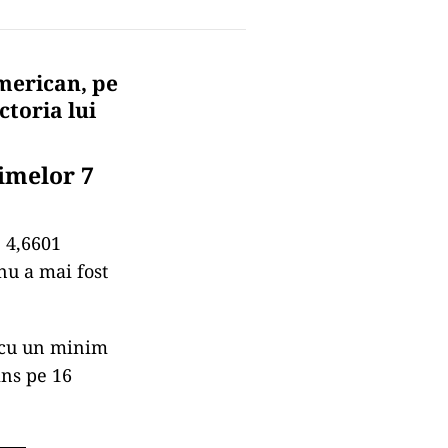
merican, pe
ctoria lui
timelor 7
e 4,6601
nu a mai fost
, cu un minim
ins pe 16