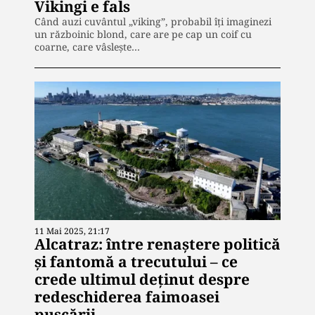
Vikingi e fals
Când auzi cuvântul „viking”, probabil îți imaginezi
un războinic blond, care are pe cap un coif cu
coarne, care vâslește…
11 Mai 2025, 21:17
Alcatraz: între renaștere politică
și fantomă a trecutului – ce
crede ultimul deținut despre
redeschiderea faimoasei
pușcării