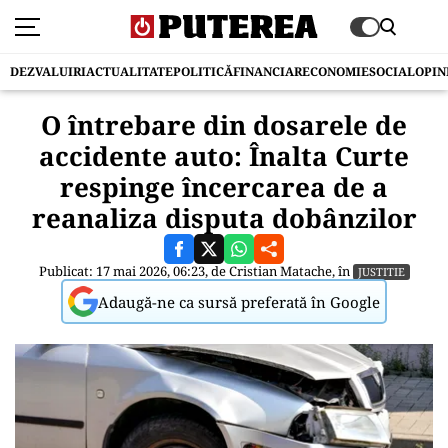
DEZVALUIRI
ACTUALITATE
POLITICĂ
FINANCIAR
ECONOMIE
SOCIAL
OPIN
O întrebare din dosarele de
accidente auto: Înalta Curte
respinge încercarea de a
reanaliza disputa dobânzilor
Publicat: 17 mai 2026, 06:23, de
Cristian Matache
, în
JUSTITIE
Adaugă-ne ca sursă preferată în Google