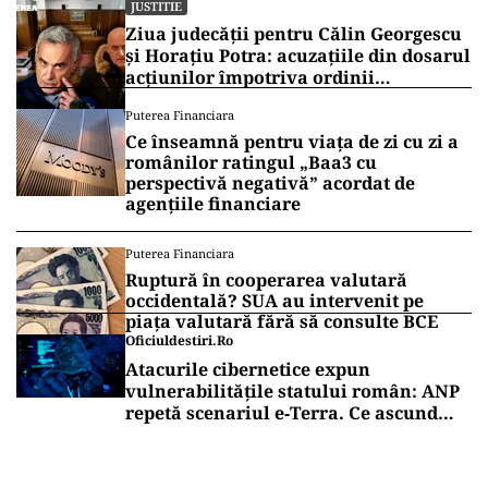
JUSTITIE
Ziua judecății pentru Călin Georgescu
și Horațiu Potra: acuzațiile din dosarul
acțiunilor împotriva ordinii
constituționale, pe masa judecătorilor
Puterea Financiara
de la Înalta Curte
Ce înseamnă pentru viața de zi cu zi a
românilor ratingul „Baa3 cu
perspectivă negativă” acordat de
agențiile financiare
Puterea Financiara
Ruptură în cooperarea valutară
occidentală? SUA au intervenit pe
piața valutară fără să consulte BCE
Oficiuldestiri.ro
Atacurile cibernetice expun
vulnerabilitățile statului român: ANP
repetă scenariul e‑Terra. Ce ascund
comunicările oficiale și cine răspunde
pentru mentenanța IT a instituțiilor
publice