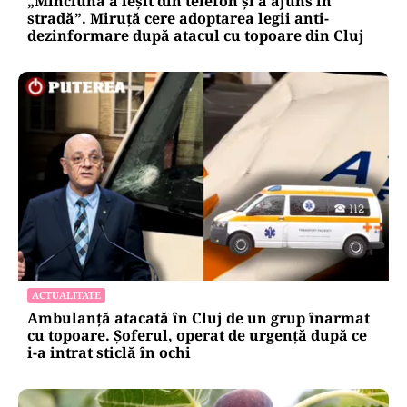
„Minciuna a ieșit din telefon și a ajuns în
stradă”. Miruță cere adoptarea legii anti-
dezinformare după atacul cu topoare din Cluj
ACTUALITATE
Ambulanță atacată în Cluj de un grup înarmat
cu topoare. Șoferul, operat de urgență după ce
i-a intrat sticlă în ochi