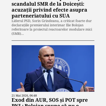
scandalul SMR de la Doicești:
acuzații privind efecte asupra
parteneriatului cu SUA
Liderul PSD, Sorin Grindeanu, a criticat foarte dur
declarațiile premierului interimar Ilie Bolojan
referitoare la proiectul reactoarelor modulare mici
(SMR)…
21 Mai 2026, 06:48
Exod din AUR, SOS și POT spre
PNL: Bolojan spune că nu e