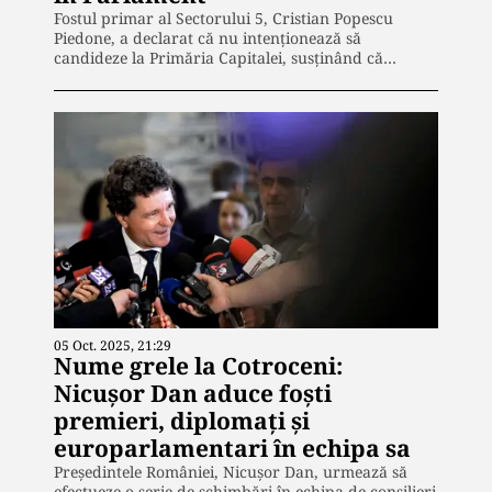
Fostul primar al Sectorului 5, Cristian Popescu
Piedone, a declarat că nu intenționează să
candideze la Primăria Capitalei, susținând că…
05 Oct. 2025, 21:29
Nume grele la Cotroceni:
Nicușor Dan aduce foști
premieri, diplomați și
europarlamentari în echipa sa
Președintele României, Nicușor Dan, urmează să
efectueze o serie de schimbări în echipa de consilieri