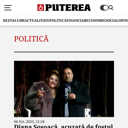
DEZVALUIRI
ACTUALITATE
POLITICĂ
FINANCIAR
ECONOMIE
SOCIAL
OPIN
POLITICĂ
06 Oct. 2025, 21:28
Diana Șoșoacă, acuzată de fostul