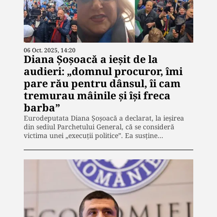
06 Oct. 2025, 14:20
Diana Şoşoacă a ieşit de la
audieri: „domnul procuror, îmi
pare rău pentru dânsul, îi cam
tremurau mâinile și își freca
barba”
Eurodeputata Diana Șoșoacă a declarat, la ieșirea
din sediul Parchetului General, că se consideră
victima unei „execuții politice”. Ea susține…