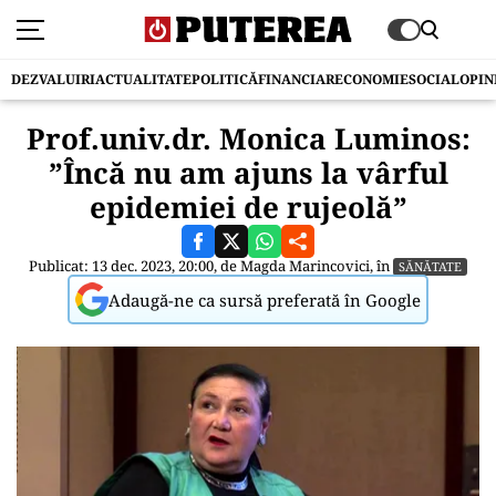
DEZVALUIRI
ACTUALITATE
POLITICĂ
FINANCIAR
ECONOMIE
SOCIAL
OPIN
Prof.univ.dr. Monica Luminos:
”Încă nu am ajuns la vârful
epidemiei de rujeolă”
Publicat: 13 dec. 2023, 20:00, de
Magda Marincovici
, în
SĂNĂTATE
Adaugă-ne ca sursă preferată în Google