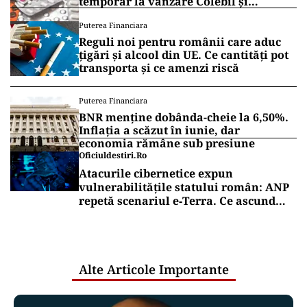
temporar la vânzare Colebil și
Panzcebil
Puterea Financiara
Reguli noi pentru românii care aduc
țigări și alcool din UE. Ce cantități pot
transporta și ce amenzi riscă
Puterea Financiara
BNR menține dobânda-cheie la 6,50%.
Inflația a scăzut în iunie, dar
economia rămâne sub presiune
Oficiuldestiri.ro
Atacurile cibernetice expun
vulnerabilitățile statului român: ANP
repetă scenariul e‑Terra. Ce ascund
comunicările oficiale și cine răspunde
pentru mentenanța IT a instituțiilor
publice
Alte Articole Importante