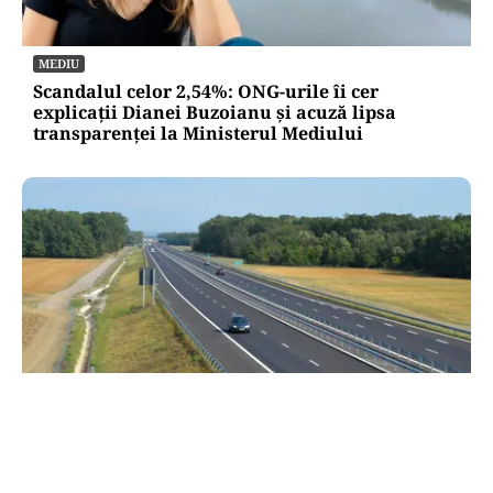
MEDIU
Scandalul celor 2,54%: ONG-urile îi cer
explicații Dianei Buzoianu și acuză lipsa
transparenței la Ministerul Mediului
TRANSPORTURI
CNAIR deschide circulația pe un nou tronson al