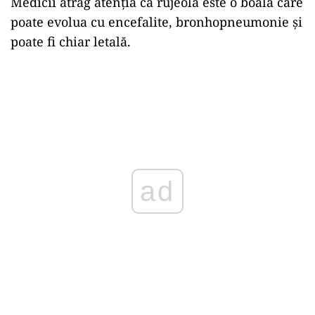
Medicii atrag atenția că rujeolă este o boală care
poate evolua cu encefalite, bronhopneumonie și
poate fi chiar letală.
ad