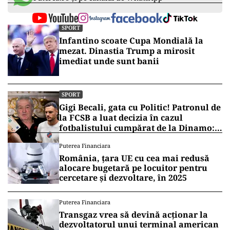
SPORT
Infantino scoate Cupa Mondială la
mezat. Dinastia Trump a mirosit
imediat unde sunt banii
SPORT
Gigi Becali, gata cu Politic! Patronul de
la FCSB a luat decizia în cazul
fotbalistului cumpărat de la Dinamo:
„Fac curățenie! Nu e de echipa asta”
Puterea Financiara
România, țara UE cu cea mai redusă
alocare bugetară pe locuitor pentru
cercetare și dezvoltare, în 2025
Puterea Financiara
Transgaz vrea să devină acționar la
dezvoltatorul unui terminal american