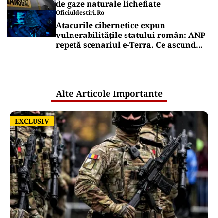
de gaze naturale lichefiate
Oficiuldestiri.ro
Atacurile cibernetice expun
vulnerabilitățile statului român: ANP
repetă scenariul e‑Terra. Ce ascund
comunicările oficiale și cine răspunde
pentru mentenanța IT a instituțiilor
publice
Alte Articole Importante
EXCLUSIV
EXCLUSIV