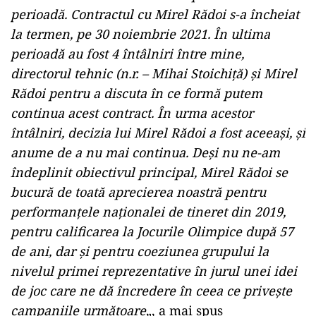
perioadă. Contractul cu Mirel Rădoi s-a încheiat
la termen, pe 30 noiembrie 2021. În ultima
perioadă au fost 4 întâlniri între mine,
directorul tehnic (n.r. – Mihai Stoichiţă) şi Mirel
Rădoi pentru a discuta în ce formă putem
continua acest contract. În urma acestor
întâlniri, decizia lui Mirel Rădoi a fost aceeaşi, şi
anume de a nu mai continua. Deşi nu ne-am
îndeplinit obiectivul principal, Mirel Rădoi se
bucură de toată aprecierea noastră pentru
performanţele naţionalei de tineret din 2019,
pentru calificarea la Jocurile Olimpice după 57
de ani, dar şi pentru coeziunea grupului la
nivelul primei reprezentative în jurul unei idei
de joc care ne dă încredere în ceea ce priveşte
campaniile următoare
„, a mai spus