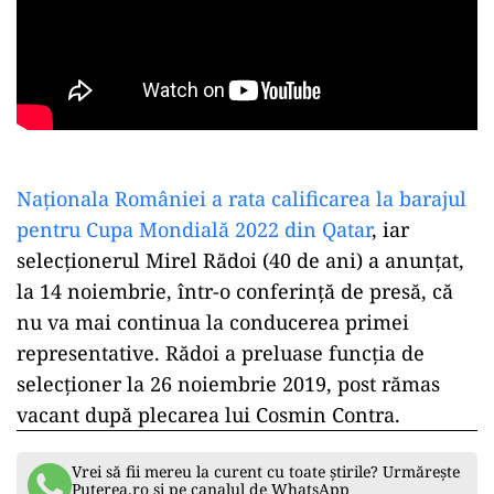
Naționala României a rata calificarea la barajul
pentru Cupa Mondială 2022 din Qatar
, iar
selecţionerul Mirel Rădoi (40 de ani) a anunţat,
la 14 noiembrie, într-o conferinţă de presă, că
nu va mai continua la conducerea primei
representative. Rădoi a preluase funcţia de
selecţioner la 26 noiembrie 2019, post rămas
vacant după plecarea lui Cosmin Contra.
Vrei să fii mereu la curent cu toate știrile? Urmărește
Puterea.ro și pe canalul de WhatsApp