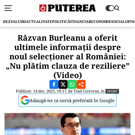
DEZVALUIRI
ACTUALITATE
POLITICĂ
FINANCIAR
ECONOMIE
SOCIAL
OPIN
Răzvan Burleanu a oferit
ultimele informații despre
noul selecționer al României:
„Nu plătim clauza de reziliere”
(Video)
Publicat: 14 dec. 2021, 19:17, de
Vlad Ciotoran
, în
SPORT
Adaugă-ne ca sursă preferată în Google