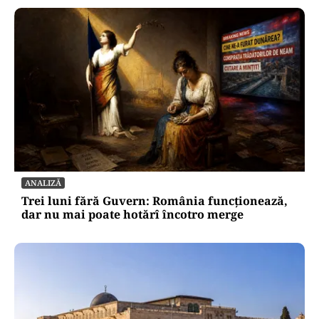
ANALIZĂ
Trei luni fără Guvern: România funcționează,
dar nu mai poate hotărî încotro merge