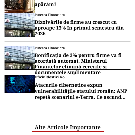
apărăm?
Puterea Financiara
Dizolvările de firme au crescut cu
aproape 13% în primul semestru din
2026
Puterea Financiara
Bonificația de 3% pentru firme va fi
acordată automat. Ministerul
Finanțelor elimină cererile și
documentele suplimentare
Oficiuldestiri.ro
Atacurile cibernetice expun
vulnerabilitățile statului român: ANP
repetă scenariul e‑Terra. Ce ascund
comunicările oficiale și cine răspunde
pentru mentenanța IT a instituțiilor
publice
Alte Articole Importante