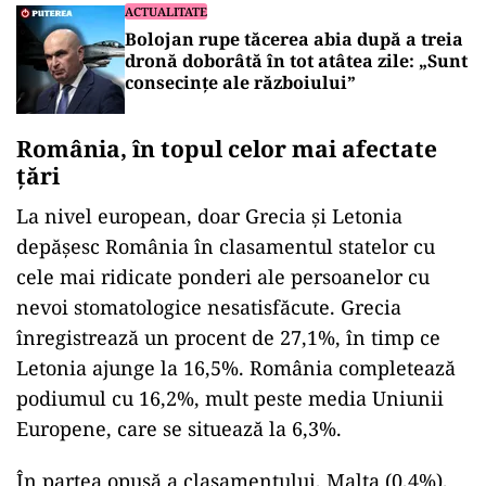
ACTUALITATE
Bolojan rupe tăcerea abia după a treia
dronă doborâtă în tot atâtea zile: „Sunt
consecințe ale războiului”
România, în topul celor mai afectate
țări
La nivel european, doar Grecia și Letonia
depășesc România în clasamentul statelor cu
cele mai ridicate ponderi ale persoanelor cu
nevoi stomatologice nesatisfăcute. Grecia
înregistrează un procent de 27,1%, în timp ce
Letonia ajunge la 16,5%. România completează
podiumul cu 16,2%, mult peste media Uniunii
Europene, care se situează la 6,3%.
În partea opusă a clasamentului, Malta (0,4%),