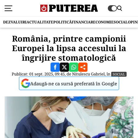
DEZVALUIRI
ACTUALITATE
POLITICĂ
FINANCIAR
ECONOMIE
SOCIAL
OPIN
România, printre campionii
Europei la lipsa accesului la
îngrijire stomatologică
Publicat: 01 sept. 2025, 09:45, de
Nitulescu Gabriel
, în
SOCIAL
Adaugă-ne ca sursă preferată în Google