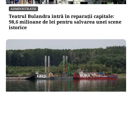
ADMINISTRATIE
Teatrul Bulandra intră în reparații capitale:
98,6 milioane de lei pentru salvarea unei scene
istorice
ACTUALITATE
Operațiunea de pe Dunăre întârzie.
Scufundarea barjelor amânată pentru joi.
Reactorul 2 depinde de succesul intervenției