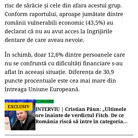
risc de sărăcie și cele din afara acestui grup.
Conform raportului, aproape jumătate dintre
românii vulnerabili economic (43,5%) au
declarat că nu au avut acces la îngrijirile
dentare de care aveau nevoie.
În schimb, doar 12,6% dintre persoanele care
nu se confruntă cu dificultăți financiare s-au
aflat în aceeași situație. Diferența de 30,9
puncte procentuale este cea mai mare din
întreaga Uniune Europeană.
ECONOMIE
EXCLUSIV
INTERVIU | Cristian Păun: „Ultimele
ore înainte de verdictul Fitch. De ce
România riscă să intre în categoria
economiilor cu risc ridicat”