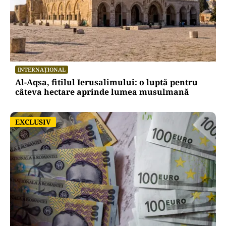
INTERNAȚIONAL
Al-Aqsa, fitilul Ierusalimului: o luptă pentru
câteva hectare aprinde lumea musulmană
EXCLUSIV
EXCLUSIV