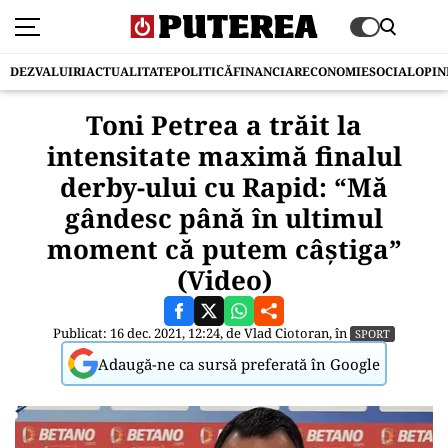
DEZVALUIRI
ACTUALITATE
POLITICĂ
FINANCIAR
ECONOMIE
SOCIAL
OPIN
Toni Petrea a trăit la
intensitate maximă finalul
derby-ului cu Rapid: “Mă
gândesc până în ultimul
moment că putem câștiga”
(Video)
Publicat: 16 dec. 2021, 12:24, de
Vlad Ciotoran
, în
SPORT
Adaugă-ne ca sursă preferată în Google