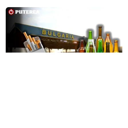
LIFESTYLE
Reguli noi la vamă: Câte țigări și cât alcool mai
poți aduce din Bulgaria cu sacoșa
TOS
Politica Cookies
Protecția Datelor Personale
Despre Noi
Publicitate
Echipa