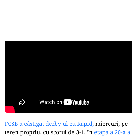
FCSB a câștigat derby-ul cu Rapid,
miercuri, pe
teren propriu, cu scorul de 3-1, în
etapa a 20-a a