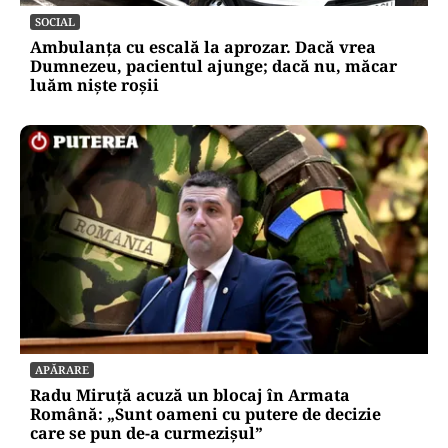
SOCIAL
Ambulanța cu escală la aprozar. Dacă vrea
Dumnezeu, pacientul ajunge; dacă nu, măcar
luăm niște roșii
APĂRARE
Radu Miruță acuză un blocaj în Armata
Română: „Sunt oameni cu putere de decizie
care se pun de-a curmezișul”