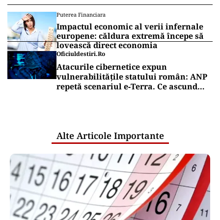
Puterea Financiara
Impactul economic al verii infernale
europene: căldura extremă începe să
lovească direct economia
Oficiuldestiri.ro
Atacurile cibernetice expun
vulnerabilitățile statului român: ANP
repetă scenariul e‑Terra. Ce ascund
comunicările oficiale și cine răspunde
pentru mentenanța IT a instituțiilor
publice
Alte Articole Importante