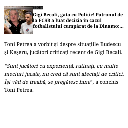
SPORT
Gigi Becali, gata cu Politic! Patronul de
la FCSB a luat decizia în cazul
fotbalistului cumpărat de la Dinamo:
„Fac curățenie! Nu e de echipa asta”
Toni Petrea a vorbit și despre situațiile Budescu
și Keșeru, jucători criticați recent de Gigi Becali.
”Sunt jucători cu experiență, rutinați, cu multe
meciuri jucate, nu cred că sunt afectați de critici.
Își văd de treabă, se pregătesc bine
”, a conchis
Toni Petrea.