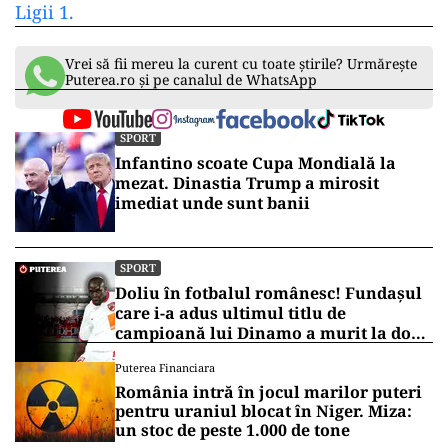
Ligii 1.
Vrei să fii mereu la curent cu toate știrile? Urmărește
Puterea.ro și pe canalul de WhatsApp
SPORT
Infantino scoate Cupa Mondială la
mezat. Dinastia Trump a mirosit
imediat unde sunt banii
SPORT
Doliu în fotbalul românesc! Fundașul
care i-a adus ultimul titlu de
campioană lui Dinamo a murit la doar
45 de ani
Puterea Financiara
România intră în jocul marilor puteri
pentru uraniul blocat în Niger. Miza:
un stoc de peste 1.000 de tone