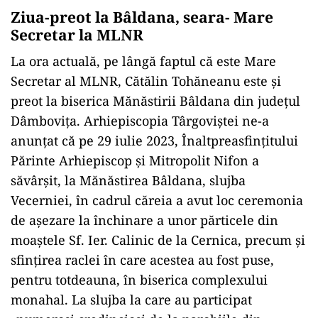
Ziua-preot la Bâldana, seara- Mare
Secretar la MLNR
La ora actuală, pe lângă faptul că este Mare
Secretar al MLNR, Cătălin Tohăneanu este și
preot la biserica Mănăstirii Bâldana din județul
Dâmbovița. Arhiepiscopia Târgoviștei ne-a
anunțat că pe 29 iulie 2023, Înaltpreasfințitului
Părinte Arhiepiscop și Mitropolit Nifon a
săvârșit, la Mănăstirea Bâldana, slujba
Vecerniei, în cadrul căreia a avut loc ceremonia
de așezare la închinare a unor părticele din
moaștele Sf. Ier. Calinic de la Cernica, precum și
sfințirea raclei în care acestea au fost puse,
pentru totdeauna, în biserica complexului
monahal. La slujba la care au participat