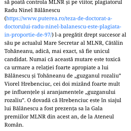
să poată controla MLNR și pe viitor, plagiatorul
Radu Ninel Bălănescu
(
https://www.puterea.ro/teza-de-doctorat-a-
doctorului-radu-ninel-balanescu-este-plagiata-
in-proportie-de-97/
) l-a pregătit drept succesor al
său pe actualul Mare Secretar al MLNR, Cătălin
Tohăneanu, adică, mai exact, să fie unicul
candidat. Numai că această mutare este toxică
ca urmare a relației foarte apropiate a lui
Bălănescu și Tohăneanu de „guzganul rozaliu”
Viorel Hrebenciuc, cei doi mizând foarte mult
pe influențele și aranjamentele „guzganului
rozaliu”. O dovadă că Hrebenciuc este în siajul
lui Bălănescu a fost prezența sa la Gala
premiilor MLNR din acest an, de la Ateneul
Român.