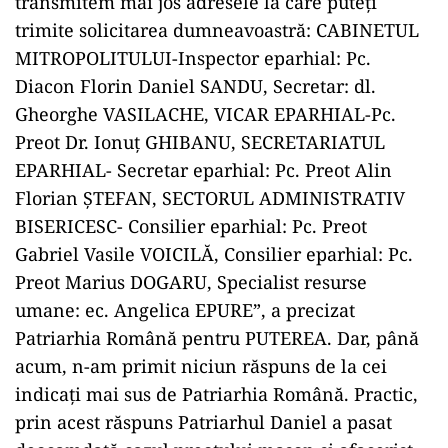
transmitem mai jos adresele la care puteți
trimite solicitarea dumneavoastră: CABINETUL
MITROPOLITULUI-Inspector eparhial: Pc.
Diacon Florin Daniel SANDU, Secretar: dl.
Gheorghe VASILACHE, VICAR EPARHIAL-Pc.
Preot Dr. Ionuţ GHIBANU, SECRETARIATUL
EPARHIAL- Secretar eparhial: Pc. Preot Alin
Florian ŞTEFAN, SECTORUL ADMINISTRATIV
BISERICESC- Consilier eparhial: Pc. Preot
Gabriel Vasile VOICILĂ, Consilier eparhial: Pc.
Preot Marius DOGARU, Specialist resurse
umane: ec. Angelica EPURE”, a precizat
Patriarhia Română pentru PUTEREA. Dar, până
acum, n-am primit niciun răspuns de la cei
indicați mai sus de Patriarhia Română. Practic,
prin acest răspuns Patriarhul Daniel a pasat