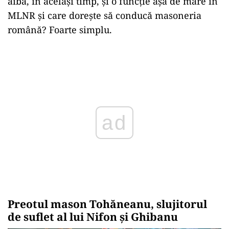
aibă, în același timp, și o funcție așa de mare în
MLNR și care dorește să conducă masoneria
română? Foarte simplu.
Play
Preotul mason Tohăneanu, slujitorul
de suflet al lui Nifon și Ghibanu