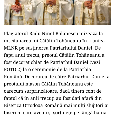
Plagiatorul Radu Ninel Bălănescu mizează la
înscăunarea lui Cătălin Tohăneanu în fruntea
MLNR pe susținerea Patriarhului Daniel. De
fapt, anul trecut, preotul Cătălin Tohăneanu a
fost decorat chiar de Patriarhul Daniel (vezi
FOTO 2) la o ceremonie de la Patriarhia
Română. Decorarea de către Patriarhul Daniel a
preotului mason Cătălin Tohăneanu este
oarecum surprinzătoare, dacă ținem cont de
faptul că în anii trecuți au fost dați afară din
Biserica Ortodoxă Română mai mulți slujitori ai
bisericii care aveau și șorțulețe pe lângă haina