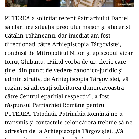
PUTEREA a solicitat recent Patriarhului Daniel
să clarifice situația preotului mason și afacerist
Cătălin Tohăneanu, dar imediat am fost
direcționați către Arhiepiscopia Târgoviștei,
condusă de Mitropolitul Nifon și episcopul vicar
Ionuț Ghibanu. „Fiind vorba de un cleric care
ține, din punct de vedere canonico-juridic și
administrativ, de Arhiepiscopia Târgoviștei, vă
rugăm să adresați solicitarea dumneavoastră
către Centrul eparhial respectiv”, a fost
răspunsul Patriarhiei Române pentru
PUTEREA. Totodată, Patriarhia Română ne-a
transmis și contactele celor cărora trebuie să ne
adresăm de la Arhiepiscopia Târgoviștei. „Vă