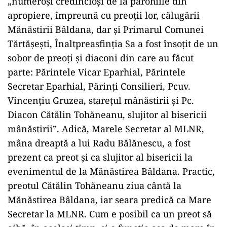
„numeroși credincioși de la parohiile din
apropiere, împreună cu preoții lor, călugării
Mănăstirii Bâldana, dar și Primarul Comunei
Tărtășești, Înaltpreasfinția Sa a fost însoțit de un
sobor de preoți și diaconi din care au făcut
parte: Părintele Vicar Eparhial, Părintele
Secretar Eparhial, Părinți Consilieri, Pcuv.
Vincențiu Gruzea, starețul mânăstirii și Pc.
Diacon Cătălin Tohăneanu, slujitor al bisericii
mânăstirii”. Adică, Marele Secretar al MLNR,
mâna dreaptă a lui Radu Bălănescu, a fost
prezent ca preot și ca slujitor al bisericii la
evenimentul de la Mănăstirea Bâldana. Practic,
preotul Cătălin Tohăneanu ziua cântă la
Mănăstirea Bâldana, iar seara predică ca Mare
Secretar la MLNR. Cum e posibil ca un preot să