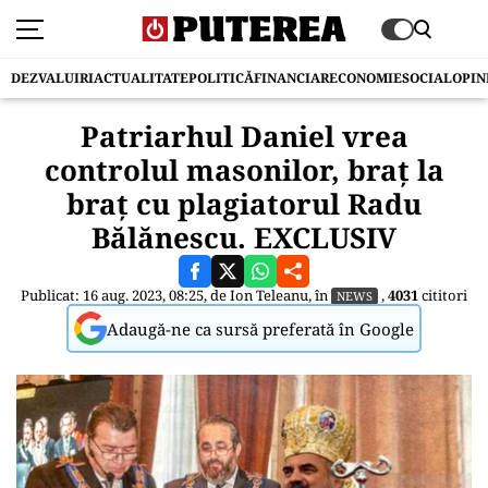
DEZVALUIRI
ACTUALITATE
POLITICĂ
FINANCIAR
ECONOMIE
SOCIAL
OPIN
Patriarhul Daniel vrea
controlul masonilor, braț la
braț cu plagiatorul Radu
Bălănescu. EXCLUSIV
Publicat: 16 aug. 2023, 08:25, de
Ion Teleanu
, în
,
4031
cititori
NEWS
Adaugă-ne ca sursă preferată în Google