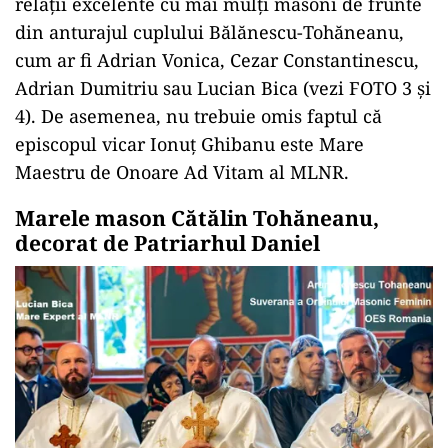
relații excelente cu mai mulți masoni de frunte
din anturajul cuplului Bălănescu-Tohăneanu,
cum ar fi Adrian Vonica, Cezar Constantinescu,
Adrian Dumitriu sau Lucian Bica (vezi FOTO 3 și
4). De asemenea, nu trebuie omis faptul că
episcopul vicar Ionuț Ghibanu este Mare
Maestru de Onoare Ad Vitam al MLNR.
Marele mason Cătălin Tohăneanu,
decorat de Patriarhul Daniel