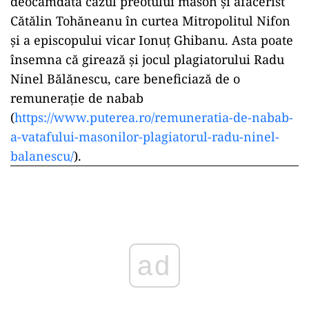
deocamdată cazul preotului mason și afacerist
Cătălin Tohăneanu în curtea Mitropolitul Nifon
și a episcopului vicar Ionuț Ghibanu. Asta poate
însemna că girează și jocul plagiatorului Radu
Ninel Bălănescu, care beneficiază de o
remunerație de nabab
(
https://www.puterea.ro/remuneratia-de-nabab-
a-vatafului-masonilor-plagiatorul-radu-ninel-
balanescu/
).
ad