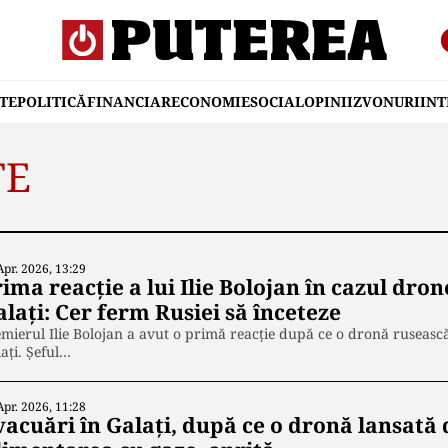
TE
POLITICĂ
FINANCIAR
ECONOMIE
SOCIAL
OPINII
ZVONURI
IN
TE
Apr. 2026, 13:29
ima reacție a lui Ilie Bolojan în cazul dron
lați: Cer ferm Rusiei să înceteze
mierul Ilie Bolojan a avut o primă reacție după ce o dronă rusească
ați. Șeful…
Apr. 2026, 11:28
acuări în Galați, după ce o dronă lansată 