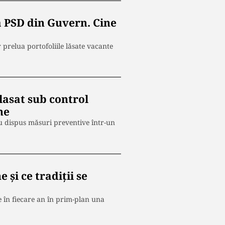
a PSD din Guvern. Cine
r prelua portofoliile lăsate vacante
lasat sub control
ne
 au dispus măsuri preventive într-un
și ce tradiții se
 în fiecare an în prim-plan una