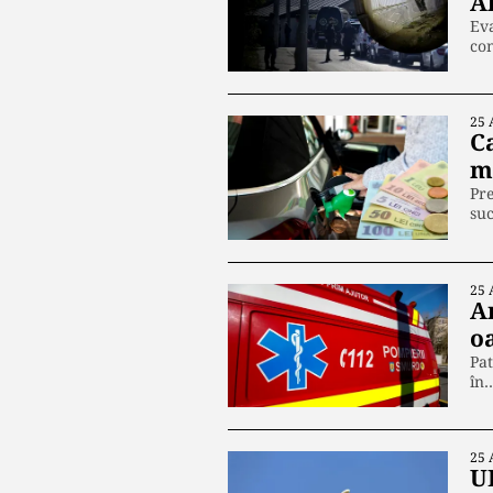
A
Eva
co
25 
C
m
Pre
suc
25 
A
oa
Pat
în
25 
U