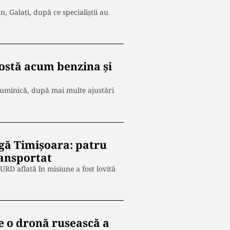
, Galați, după ce specialiștii au
ostă acum benzina și
duminică, după mai multe ajustări
gă Timișoara: patru
ransportat
RD aflată în misiune a fost lovită
e o dronă rusească a