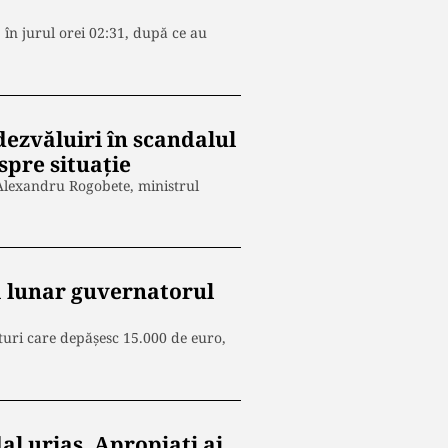
, în jurul orei 02:31, după ce au
ezvăluiri în scandalul
espre situație
 Alexandru Rogobete, ministrul
ză lunar guvernatorul
turi care depășesc 15.000 de euro,
al uriaș. Apropiați ai