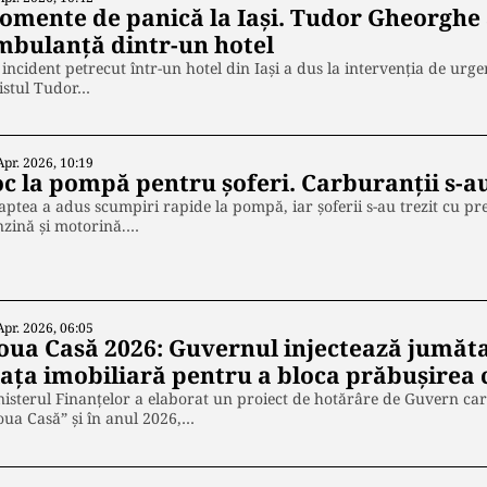
omente de panică la Iași. Tudor Gheorghe a
mbulanță dintr-un hotel
incident petrecut într-un hotel din Iași a dus la intervenția de urg
istul Tudor…
Apr. 2026, 10:19
oc la pompă pentru șoferi. Carburanții s-a
ptea a adus scumpiri rapide la pompă, iar șoferii s-au trezit cu pr
nzină și motorină.…
Apr. 2026, 06:05
oua Casă 2026: Guvernul injectează jumătat
iața imobiliară pentru a bloca prăbușirea 
isterul Finanțelor a elaborat un proiect de hotărâre de Guvern c
ua Casă” și în anul 2026,…