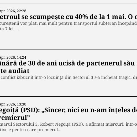
Apr. 2026, 22:28
troul se scumpește cu 40% de la 1 mai. O că
ureștenii vor plăti mai mult pentru transportul subteran începând
ta 7 lei,…
Apr. 2026, 14:24
ânără de 30 de ani ucisă de partenerul său 
ste audiat
conflict izbucnit într-o locuință din Sectorul 3 s-a încheiat tragic,
Apr. 2026, 13:30
goiță (PSD): „Sincer, nici eu n-am înțeles d
remierul”
marul Sectorului 3, Robert Negoiță (PSD), a afirmat miercuri, într-o 
tivele pentru care premierul…