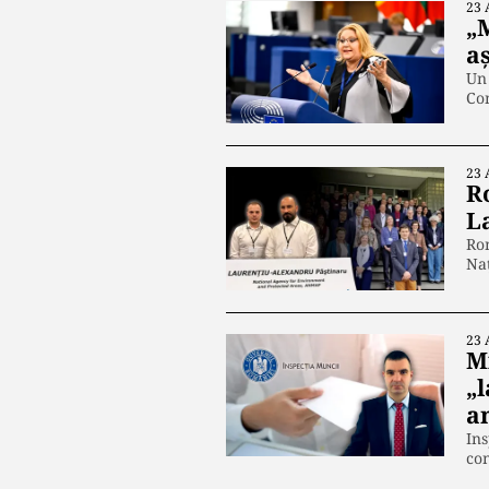
23 
„M
a
Un 
Co
23 
R
L
Rom
Naț
23 
M
„l
a
Ins
con