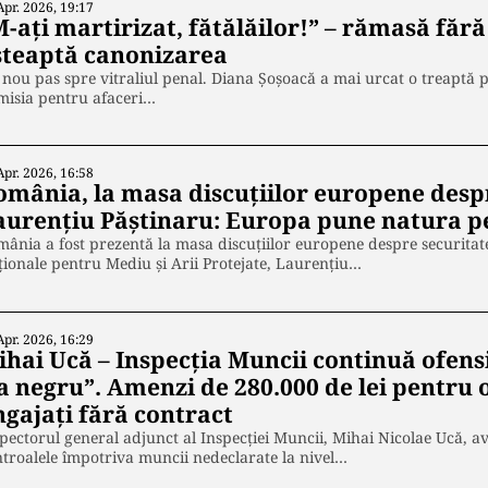
Apr. 2026, 19:17
-ați martirizat, fătălăilor!” – rămasă făr
șteaptă canonizarea
nou pas spre vitraliul penal. Diana Șoșoacă a mai urcat o treaptă pe
misia pentru afaceri…
Apr. 2026, 16:58
omânia, la masa discuțiilor europene desp
aurențiu Păștinaru: Europa pune natura pe
ânia a fost prezentă la masa discuțiilor europene despre securitat
ionale pentru Mediu și Arii Protejate, Laurențiu…
Apr. 2026, 16:29
ihai Ucă – Inspecția Muncii continuă ofen
a negru”. Amenzi de 280.000 de lei pentru 
ngajați fără contract
pectorul general adjunct al Inspecției Muncii, Mihai Nicolae Ucă, ave
troalele împotriva muncii nedeclarate la nivel…