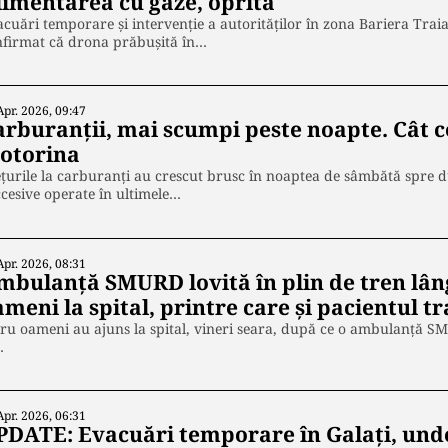
limentarea cu gaze, oprită
cuări temporare și intervenție a autorităților în zona Bariera Traian
nfirmat că drona prăbușită în…
Apr. 2026, 09:47
arburanții, mai scumpi peste noapte. Cât c
otorina
țurile la carburanți au crescut brusc în noaptea de sâmbătă spre 
cesive operate în ultimele…
Apr. 2026, 08:31
mbulanță SMURD lovită în plin de tren lân
meni la spital, printre care și pacientul t
ru oameni au ajuns la spital, vineri seara, după ce o ambulanță SMU
…
Apr. 2026, 06:31
PDATE: Evacuări temporare în Galați, und