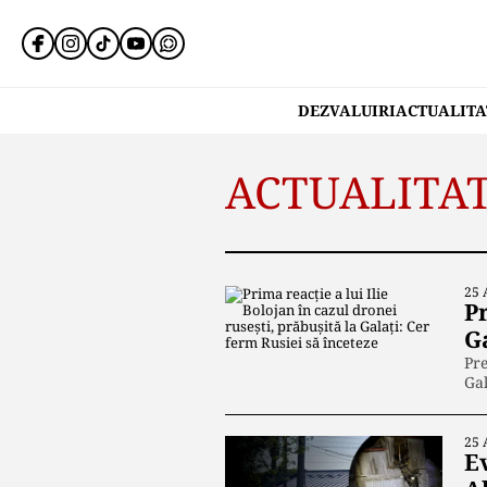
DEZVALUIRI
ACTUALITA
ACTUALITA
25 
Pr
Ga
Pre
Gal
25 
Ev