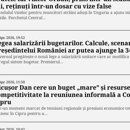
i, reținuți într-un dosar cu vize false
ndalul vizelor pentru muncitori străini aduși în Ungaria a ajuns mie
zile. Parchetul Central…
Apr. 2026, 19:52
gea salarizării bugetarilor. Calcule, scenari
reședintelui României ar putea ajunge la 34
ernul pregătește o nouă lege a salarizării unitare care ar modifica
regul sistem bugetar. Premierul…
Apr. 2026, 11:50
icușor Dan cere un buget „mare” și resurs
ompetitivitate la reuniunea informală a Co
ipru
r-un moment marcat de tensiuni regionale și presiuni economice tot
unesc în Cipru pentru a…
Apr. 2026, 10:42