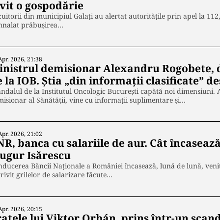
ovit o gospodărie
uitorii din municipiul Galați au alertat autoritățile prin apel la 112
mnalat prăbușirea…
Apr. 2026, 21:38
inistrul demisionar Alexandru Rogobete, d
 la IOB. Știa „din informații clasificate” d
ndalul de la Institutul Oncologic București capătă noi dimensiuni.
isionar al Sănătății, vine cu informații suplimentare și…
Apr. 2026, 21:02
NR, banca cu salariile de aur. Cât încasea
ugur Isărescu
ducerea Băncii Naționale a României încasează, lună de lună, veni
rivit grilelor de salarizare făcute…
Apr. 2026, 20:15
atele lui Viktor Orbán, prins într-un scand