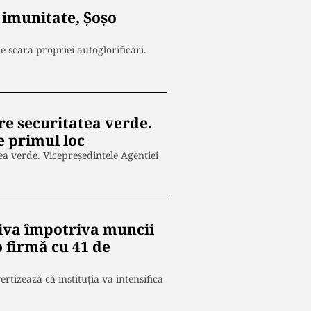
ă imunitate, Șoșo
 scara propriei autoglorificări.
re securitatea verde.
 primul loc
ea verde. Vicepreședintele Agenției
siva împotriva muncii
o firmă cu 41 de
rtizează că instituția va intensifica