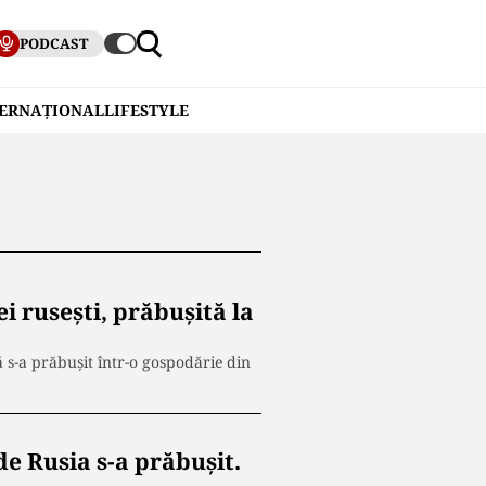
PODCAST
TERNAȚIONAL
LIFESTYLE
ei rusești, prăbușită la
 s-a prăbușit într-o gospodărie din
de Rusia s-a prăbușit.