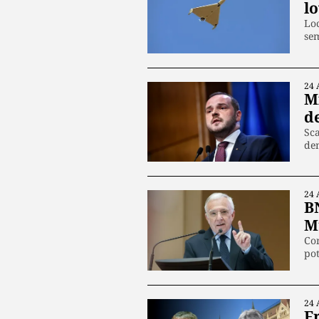
l
Loc
se
24 
M
de
Sca
dem
24 
B
M
Con
pot
24 
Fr