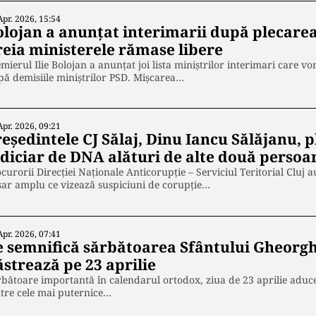
Apr. 2026, 15:54
olojan a anunțat interimarii după plecare
reia ministerele rămase libere
mierul Ilie Bolojan a anunțat joi lista miniștrilor interimari care vo
ă demisiile miniștrilor PSD. Mișcarea…
Apr. 2026, 09:21
eședintele CJ Sălaj, Dinu Iancu Sălăjanu, p
udiciar de DNA alături de alte două persoa
curorii Direcției Naționale Anticorupție – Serviciul Teritorial Cluj
ar amplu ce vizează suspiciuni de corupție…
Apr. 2026, 07:41
e semnifică sărbătoarea Sfântului Gheorghe 
ăstrează pe 23 aprilie
bătoare importantă în calendarul ortodox, ziua de 23 aprilie aduce
tre cele mai puternice…