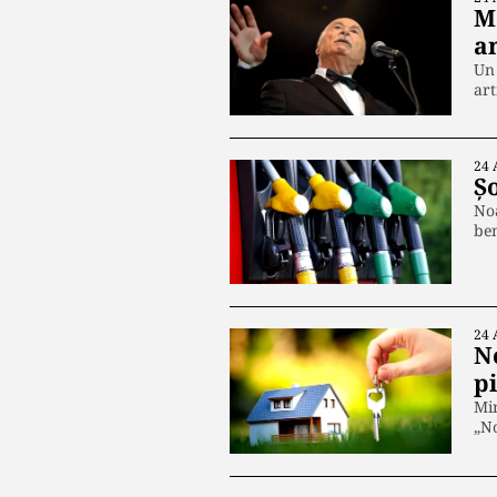
M
a
Un 
art
24 
Ș
Noa
be
24 
N
p
Min
„No