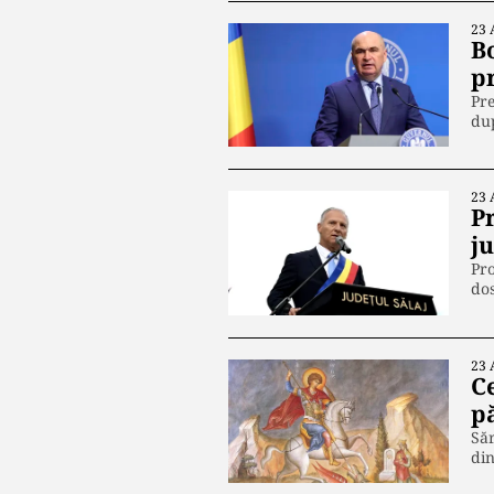
23 
B
p
Pre
dup
23 
Pr
j
Pro
dos
23 
C
p
Săr
din