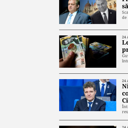
să
Sca
de 
24 
Le
p
Guv
înt
24 
N
c
C
Înt
re
24 