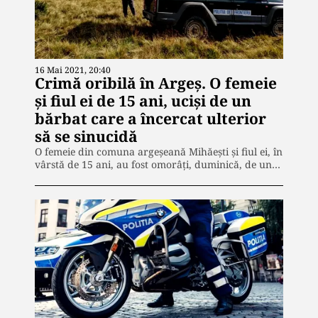
16 Mai 2021, 20:40
Crimă oribilă în Argeș. O femeie
și fiul ei de 15 ani, uciși de un
bărbat care a încercat ulterior
să se sinucidă
O femeie din comuna argeşeană Mihăeşti şi fiul ei, în
vârstă de 15 ani, au fost omorâţi, duminică, de un…