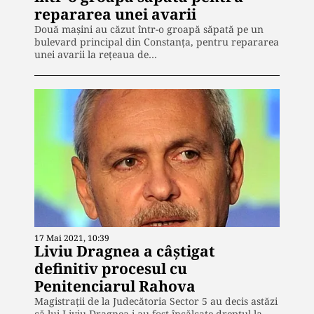
repararea unei avarii
Două mașini au căzut într-o groapă săpată pe un
bulevard principal din Constanța, pentru repararea
unei avarii la rețeaua de…
17 Mai 2021, 10:39
Liviu Dragnea a câștigat
definitiv procesul cu
Penitenciarul Rahova
Magistrații de la Judecătoria Sector 5 au decis astăzi
că lui Liviu Dragnea i-au fost încălcate dreptul la