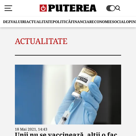
DEZVALUIRI
ACTUALITATE
POLITICĂ
FINANCIAR
ECONOMIE
SOCIAL
OPIN
ACTUALITATE
18 Mai 2021, 14:43
Unii nu se vaccinează, alții o fac