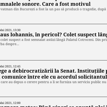
emnalele sonore. Care a fost motivul
vatman din București a fost la un pas să producă o tragedie, după 
Mai 2021, 13:30
aus Iohannis, în pericol? Colet suspect lâ
colet suspect a fost semnalat astăzi lângă Palatul Cotroceni. Din pri
rba despre…
Mai 2021, 12:45
ge a debirocratizării la Senat. Instituțiile 
 comunice între ele cu acordul solicitantu
 care au depus o cerere pentru a li se furniza un serviciu public n
Mai 2021, 12:00