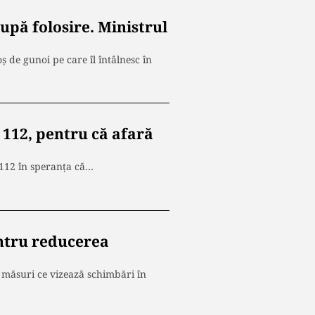
pă folosire. Ministrul
ș de gunoi pe care îl întâlnesc în
i 112, pentru că afară
a 112 în speranța că…
ntru reducerea
e măsuri ce vizează schimbări în