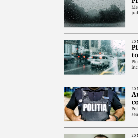
P
Met
jud
20 
Pl
to
Plo
înc
20 
A
co
Pol
se
20 