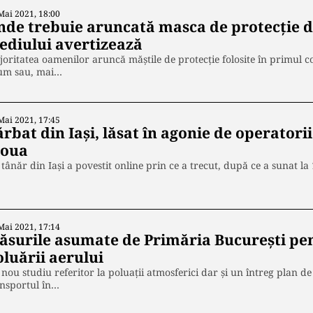
Mai 2021, 18:00
nde trebuie aruncată masca de protecție du
ediului avertizează
oritatea oamenilor aruncă măștile de protecție folosite în primul co
um sau, mai…
Mai 2021, 17:45
rbat din Iași, lăsat în agonie de operatori
loua
tânăr din Iași a povestit online prin ce a trecut, după ce a sunat l
Mai 2021, 17:14
ăsurile asumate de Primăria București pe
oluării aerului
nou studiu referitor la poluații atmosferici dar și un întreg plan d
ansportul în…