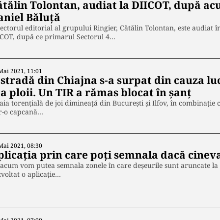
ătălin Tolontan, audiat la DIICOT, după ac
aniel Băluță
ectorul editorial al grupului Ringier, Cătălin Tolontan, este audiat
ICOT, după ce primarul Sectorul 4…
Mai 2021, 11:01
 stradă din Chiajna s-a surpat din cauza l
 a ploii. Un TIR a rămas blocat în șanț
aia torențială de joi dimineață din București și Ilfov, în combinație
tr-o capcană…
Mai 2021, 08:30
plicația prin care poți semnala dacă cinev
acum vom putea semnala zonele în care deșeurile sunt aruncate la
voltat o aplicație…