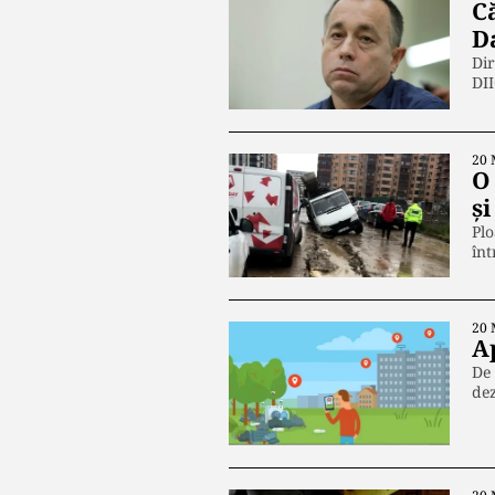
C
D
Dir
DI
20 
O
și
Plo
în
20 
A
De 
dez