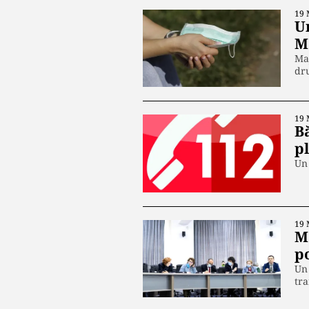
19 
U
M
Maj
dr
19 
Bă
p
Un 
19 
M
p
Un 
tr