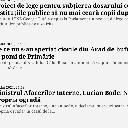
Mai 2021, 07:00
oiect de lege pentru subțierea dosarului cu
nstituțiile publice să nu mai ceară copii 
utatul PNL George Tuţă a depus la Parlament un proiect de lege ca
tituţiilor publice de a solicita…
Mai 2021, 05:00
 ce nu s-au speriat ciorile din Arad de bufn
n pomi de Primărie
ent, primarul Aradului, Călin Bibarț a anunțat că va pune în pomii d
rie păsările…
Mai 2021, 21:49
inistrul Afacerilor Interne, Lucian Bode: 
ropria ogradă
istrul Afacerilor Interne, Lucian Bode, a declarat, miercuri seara, 
pria ogradă” în cazul de la…