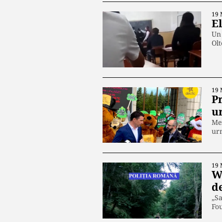
19 
El
Un 
Olt
19 
Pr
ur
Mem
urm
19 
W
de
„Sa
Fou