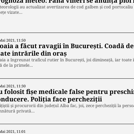
rognoza meteo: Până vineri se anunță ploi 
eorologii au actualizat avertizarea de cod galben şi cod portocaliu 
ețe vizate…
Mai 2021, 11:50
oaia a făcut ravagii în București. Coadă de
ate intrările din oraș
aia a îngreunat traficul rutier în București, joi dimineață, iar toate 
ă de la primele…
Mai 2021, 11:30
u folosit fişe medicale false pentru presc
nducere. Poliția face percheziții
iţiştii şi procurorii din judeţul Alba fac, joi, zece percheziţii la per
mnătură privată…
Mai 2021, 11:01