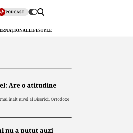
PODCAST
TERNAȚIONAL
LIFESTYLE
el: Are o atitudine
mai înalt nivel al Bisericii Ortodoxe
i nu a putut auzi