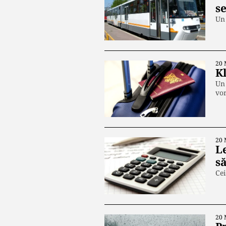
s
Un 
20 
Kl
Un 
vo
20 
Le
să
Cei
20 