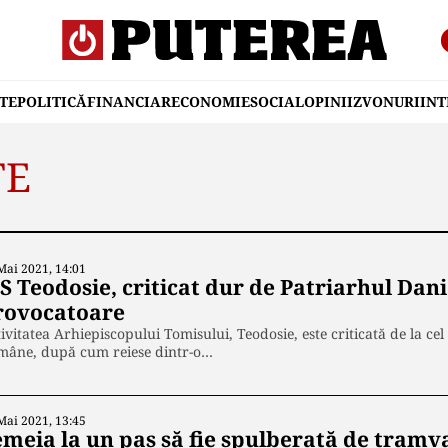
TE
POLITICĂ
FINANCIAR
ECONOMIE
SOCIAL
OPINII
ZVONURI
IN
TE
Mai 2021, 14:01
S Teodosie, criticat dur de Patriarhul Dani
rovocatoare
ivitatea Arhiepiscopului Tomisului, Teodosie, este criticată de la cel 
mâne, după cum reiese dintr-o…
Mai 2021, 13:45
emeia la un pas să fie spulberată de tramva