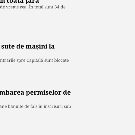
în toată țara
de vreme rea. În total sunt 34 de
 sute de mașini la
intrările spre Capitală sunt blocate
himbarea permiselor de
soane bănuite de fals în înscrisuri sub