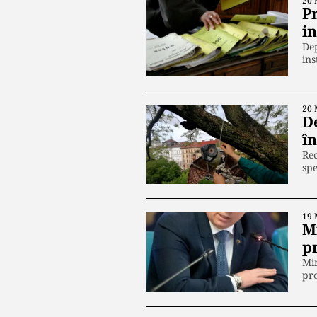
20 
Pr
i
Dep
ins
20 
De
î
Rec
spe
19 
M
p
Min
pro