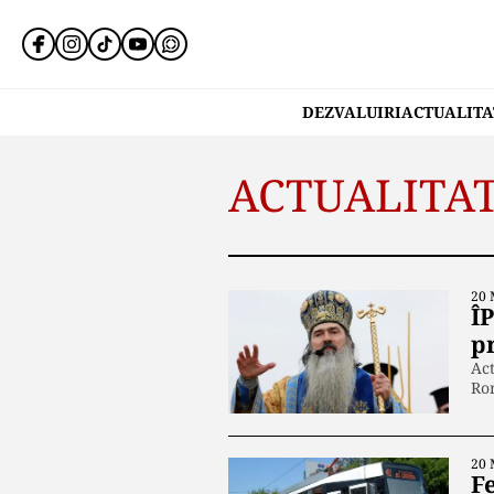
DEZVALUIRI
ACTUALITA
ACTUALITA
20 
ÎP
p
Act
Ro
20 
F