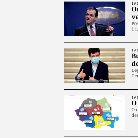
19 
Or
v
Pre
1 i
19 
Bu
de
Deș
Ge
19 
O
O n
des