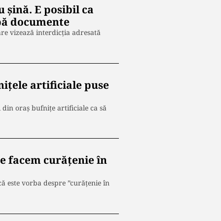
 șină. E posibil ca
după documente
re vizează interdicţia adresată
ițele artificiale puse
in oraș bufnițe artificiale ca să
Ne facem curăţenie în
că este vorba despre ”curăţenie în