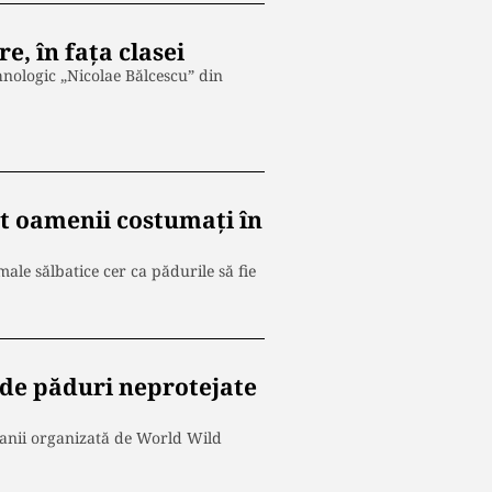
e, în faţa clasei
Tehnologic „Nicolae Bălcescu” din
at oamenii costumați în
male sălbatice cer ca pădurile să fie
de păduri neprotejate
panii organizată de World Wild