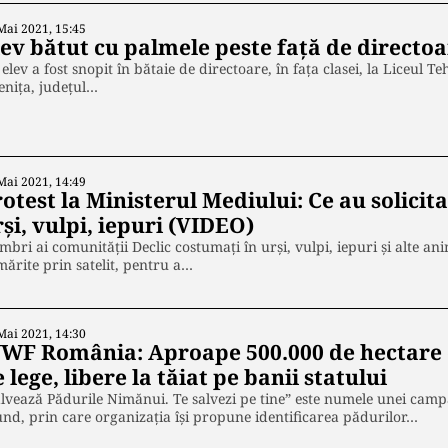
Mai 2021, 15:45
ev bătut cu palmele peste față de directoar
elev a fost snopit în bătaie de directoare, în faţa clasei, la Liceul 
eniţa, judeţul…
Mai 2021, 14:49
otest la Ministerul Mediului: Ce au solicit
şi, vulpi, iepuri (VIDEO)
bri ai comunității Declic costumați în urşi, vulpi, iepuri şi alte ani
ărite prin satelit, pentru a…
Mai 2021, 14:30
WF România: Aproape 500.000 de hectare 
 lege, libere la tăiat pe banii statului
lvează Pădurile Nimănui. Te salvezi pe tine” este numele unei cam
nd, prin care organizația își propune identificarea pădurilor…