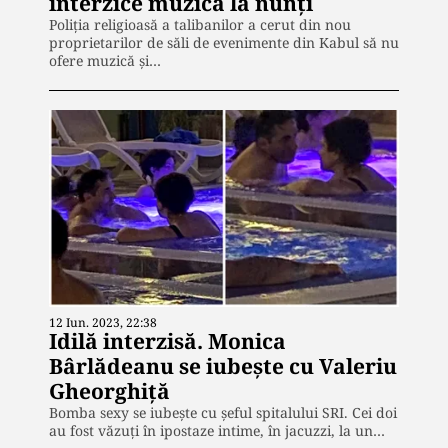
interzice muzica la nunți
Poliţia religioasă a talibanilor a cerut din nou
proprietarilor de săli de evenimente din Kabul să nu
ofere muzică şi…
12 Iun. 2023, 22:38
Idilă interzisă. Monica
Bârlădeanu se iubește cu Valeriu
Gheorghiță
Bomba sexy se iubește cu șeful spitalului SRI. Cei doi
au fost văzuți în ipostaze intime, în jacuzzi, la un…