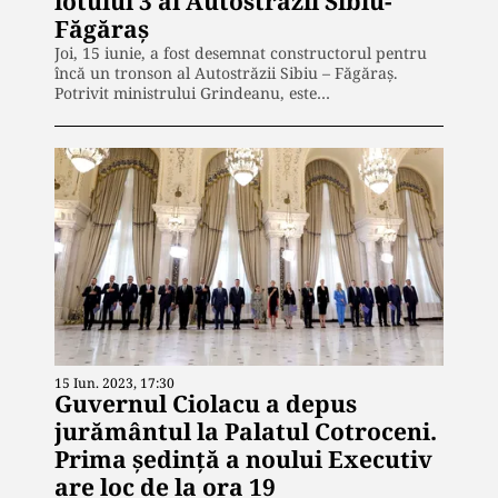
lotului 3 al Autostrăzii Sibiu-
Făgăraș
Joi, 15 iunie, a fost desemnat constructorul pentru
încă un tronson al Autostrăzii Sibiu – Făgăraş.
Potrivit ministrului Grindeanu, este…
15 Iun. 2023, 17:30
Guvernul Ciolacu a depus
jurământul la Palatul Cotroceni.
Prima şedinţă a noului Executiv
are loc de la ora 19