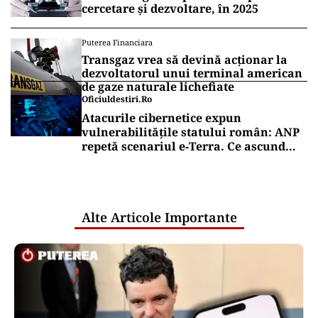
cercetare și dezvoltare, în 2025
Puterea Financiara
Transgaz vrea să devină acționar la
dezvoltatorul unui terminal american
de gaze naturale lichefiate
Oficiuldestiri.ro
Atacurile cibernetice expun
vulnerabilitățile statului român: ANP
repetă scenariul e‑Terra. Ce ascund
comunicările oficiale și cine răspunde
pentru mentenanța IT a instituțiilor
publice
Alte Articole Importante