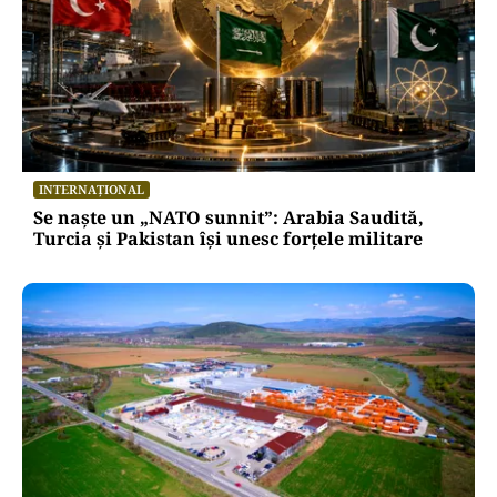
INTERNAȚIONAL
Se naște un „NATO sunnit”: Arabia Saudită,
Turcia și Pakistan își unesc forțele militare