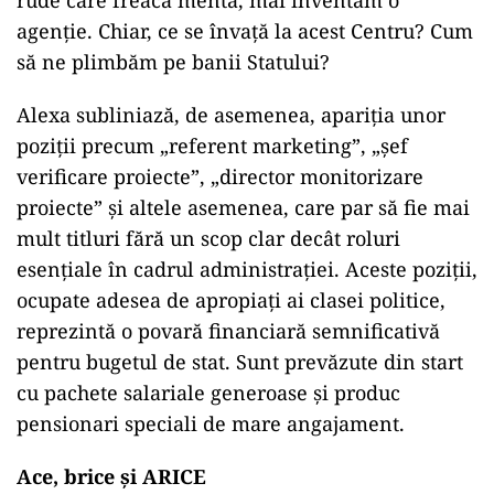
rude care freacă menta, mai inventăm o
agenție. Chiar, ce se învață la acest Centru? Cum
să ne plimbăm pe banii Statului?
Alexa subliniază, de asemenea, apariția unor
poziții precum „referent marketing”, „șef
verificare proiecte”, „director monitorizare
proiecte” și altele asemenea, care par să fie mai
mult titluri fără un scop clar decât roluri
esențiale în cadrul administrației. Aceste poziții,
ocupate adesea de apropiați ai clasei politice,
reprezintă o povară financiară semnificativă
pentru bugetul de stat. Sunt prevăzute din start
cu pachete salariale generoase și produc
pensionari speciali de mare angajament.
Ace, brice și ARICE