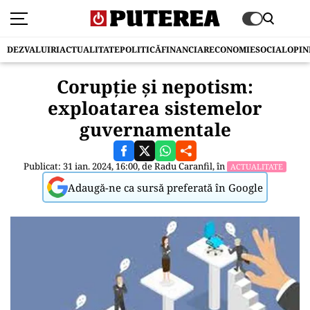
DEZVALUIRI
ACTUALITATE
POLITICĂ
FINANCIAR
ECONOMIE
SOCIAL
OPIN
Corupție și nepotism:
exploatarea sistemelor
guvernamentale
Publicat: 31 ian. 2024, 16:00, de
Radu Caranfil
, în
ACTUALITATE
Adaugă-ne ca sursă preferată în Google