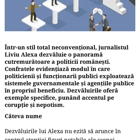
Într-un stil total neconvențional, jurnalistul
Liviu Alexa dezvăluie o panoramă
cutremurătoare a politicii românești.
Confratele evidențiază modul în care
politicienii și funcționarii publici exploatează
sistemele guvernamentale și agențiile publice
în propriul beneficiu. Dezvăluirile oferă
exemple specifice, punând accentul pe
corupție și nepotism.
Câteva nume
Dezvăluirile lui Alexa nu ezită să arunce în
centrul atenției figuri notabile ale scenei