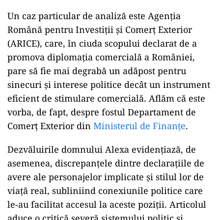
Un caz particular de analiză este Agenția
Română pentru Investiții și Comerț Exterior
(ARICE), care, în ciuda scopului declarat de a
promova diplomația comercială a României,
pare să fie mai degrabă un adăpost pentru
sinecuri și interese politice decât un instrument
eficient de stimulare comercială. Aflăm că este
vorba, de fapt, despre fostul Departament de
Comerț Exterior din
Ministerul de Finanțe
.
Dezvăluirile domnului Alexa evidențiază, de
asemenea, discrepanțele dintre declarațiile de
avere ale personajelor implicate și stilul lor de
viață real, subliniind conexiunile politice care
le-au facilitat accesul la aceste poziții. Articolul
aduce o critică severă sistemului politic și