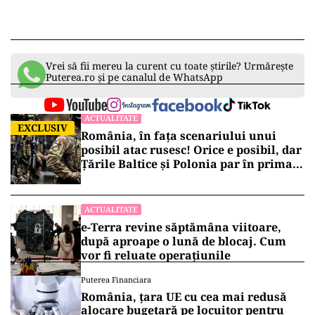
Vrei să fii mereu la curent cu toate știrile? Urmărește
Puterea.ro și pe canalul de WhatsApp
ACTUALITATE
EXCLUSIV
România, în fața scenariului unui
posibil atac rusesc! Orice e posibil, dar
Țările Baltice și Polonia par în prima
linie!
ACTUALITATE
e-Terra revine săptămâna viitoare,
după aproape o lună de blocaj. Cum
vor fi reluate operațiunile
Puterea Financiara
România, țara UE cu cea mai redusă
alocare bugetară pe locuitor pentru