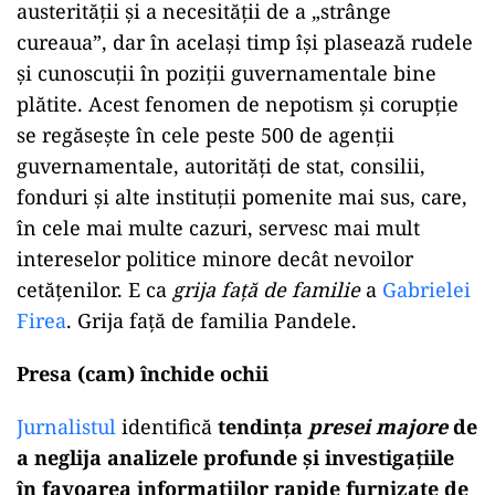
austerității și a necesității de a „strânge
cureaua”, dar în același timp își plasează rudele
și cunoscuții în poziții guvernamentale bine
plătite. Acest fenomen de nepotism și corupție
se regăsește în cele peste 500 de agenții
guvernamentale, autorități de stat, consilii,
fonduri și alte instituții pomenite mai sus, care,
în cele mai multe cazuri, servesc mai mult
intereselor politice minore decât nevoilor
cetățenilor. E ca
grija față de familie
a
Gabrielei
Firea
. Grija față de familia Pandele.
Presa (cam) închide ochii
Jurnalistul
identifică
tendința
presei majore
de
a neglija analizele profunde și investigațiile
în favoarea informațiilor rapide furnizate de