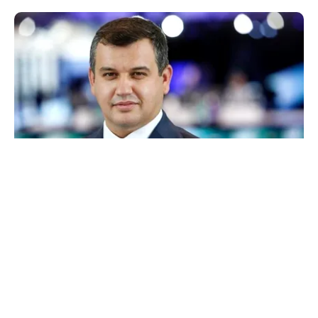
POLITICĂ
Eugen Tomac cere comasarea a peste 1.500 de
primării și reorganizarea județelor: „Nu mai
putem funcționa”
TOS
Politica Cookies
Protecția Datelor Personale
Despre Noi
Publicitate
Echipa