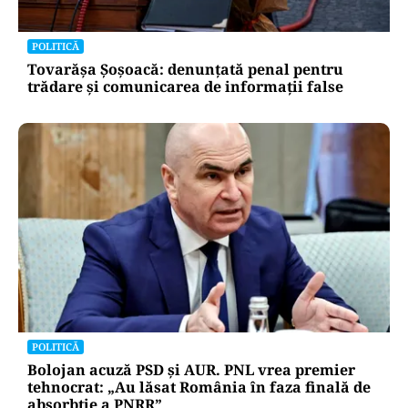
POLITICĂ
Tovarășa Șoșoacă: denunțată penal pentru
trădare și comunicarea de informații false
POLITICĂ
Bolojan acuză PSD și AUR. PNL vrea premier
tehnocrat: „Au lăsat România în faza finală de
absorbţie a PNRR”