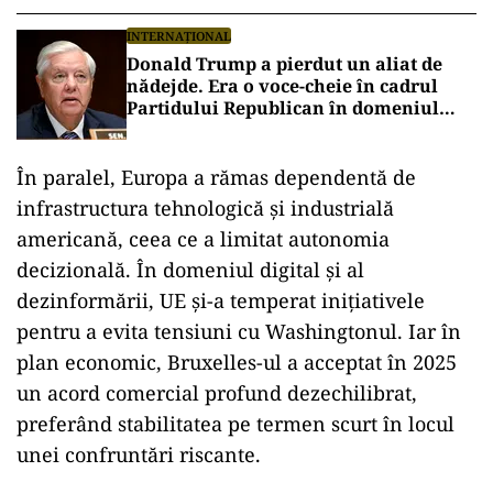
INTERNAȚIONAL
Donald Trump a pierdut un aliat de
nădejde. Era o voce-cheie în cadrul
Partidului Republican în domeniul
apărării și al afacerilor internaționale
În paralel, Europa a rămas dependentă de
infrastructura tehnologică și industrială
americană, ceea ce a limitat autonomia
decizională. În domeniul digital și al
dezinformării, UE și-a temperat inițiativele
pentru a evita tensiuni cu Washingtonul. Iar în
plan economic, Bruxelles-ul a acceptat în 2025
un acord comercial profund dezechilibrat,
preferând stabilitatea pe termen scurt în locul
unei confruntări riscante.