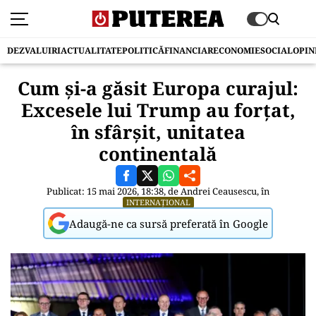
DEZVALUIRI
ACTUALITATE
POLITICĂ
FINANCIAR
ECONOMIE
SOCIAL
OPIN
Cum și-a găsit Europa curajul:
Excesele lui Trump au forțat,
în sfârșit, unitatea
continentală
Publicat: 15 mai 2026, 18:38, de
Andrei Ceausescu
, în
INTERNAȚIONAL
Adaugă-ne ca sursă preferată în Google