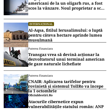
americani de la un oligarh rus, a fost
scos la vânzare. Noul proprietar a scos
din conturi 187 de milioane de dolari
INTERNAȚIONAL
Al-Aqsa, fitilul Ierusalimului: o luptă
pentru câteva hectare aprinde lumea
musulmană
Puterea Financiara
Transgaz vrea să devină acționar la
dezvoltatorul unui terminal american
de gaze naturale lichefiate
Puterea Financiara
CNAIR: Aplicarea tarifelor pentru
rovinietă și sistemul TollRo va începe
la 1 octombrie
Oficiuldestiri.ro
Atacurile cibernetice expun
vulnerabilitățile statului român: ANP