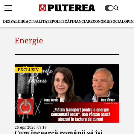
DEZVALUIRI
ACTUALITATE
POLITICĂ
FINANCIAR
ECONOMIE
SOCIAL
OPIN
Energie
EXCLUSIV
26 Apr. 2026, 07:18
Cum încearcă românii să își